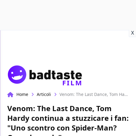
Recensioni
Format video
Marvel
Netflix
Disney+
Prime
X
FILM
Home
Articoli
Venom: The Last Dance, Tom Hardy continua a stuzzicare i fan: "Uno scontro con Spider-Man? Quando vuole"
Venom: The Last Dance, Tom
Hardy continua a stuzzicare i fan:
"Uno scontro con Spider-Man?