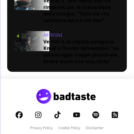
Venom 3, Tom Hardy non ha
rimpianti per la conclusione
della trilogia: "Tutto ciò che
volevamo dare è nel film"
ARTICOLI
4
Venom 3, la regista paragona
Knull a Thanos definendolo "un
personaggio troppo grande per
essere usato una sola volta"
Privacy Policy
Cookie Policy
Disclaimer