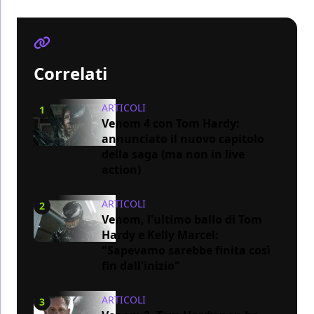
Correlati
ARTICOLI
1
Venom 4 con Tom Hardy:
annunciato il nuovo capitolo
della saga (ma non in live
action)
ARTICOLI
2
Venom, l'ultimo ballo di Tom
Hardy e Kelly Marcel:
"Sapevamo sarebbe finita così
fin dall'inizio"
ARTICOLI
3