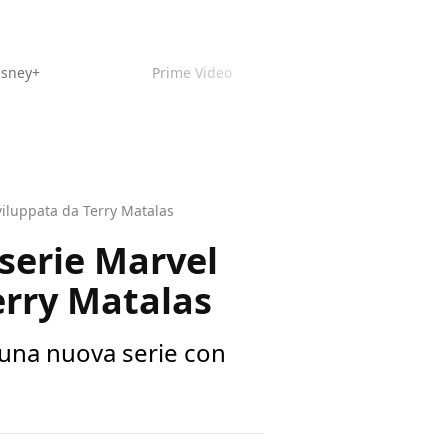
isney+
Prime Video
viluppata da Terry Matalas
serie Marvel
erry Matalas
 una nuova serie con