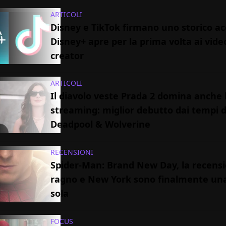
ARTICOLI
Disney e TikTok firmano uno storico ac
Disney+ apre per la prima volta ai vide
creator
ARTICOLI
Il diavolo veste Prada 2 domina anche 
streaming: miglior debutto dai tempi d
Deadpool & Wolverine
RECENSIONI
Spider-Man: Brand New Day, la recensio
ragno e New York sono finalmente un
sola
FOCUS