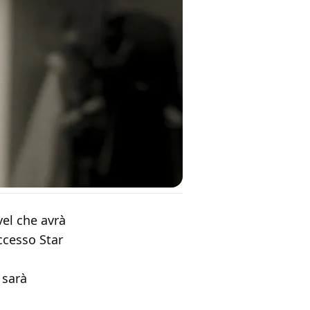
vel che avrà
ccesso Star
 sarà