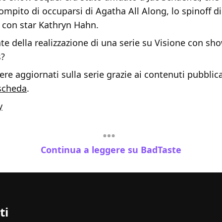
compito di occuparsi di Agatha All Along, lo spinoff di
con star Kathryn Hahn.
te della realizzazione di una serie su Visione con s
s?
re aggiornati sulla serie grazie ai contenuti pubblica
scheda
.
y
Continua a leggere su BadTaste
ti