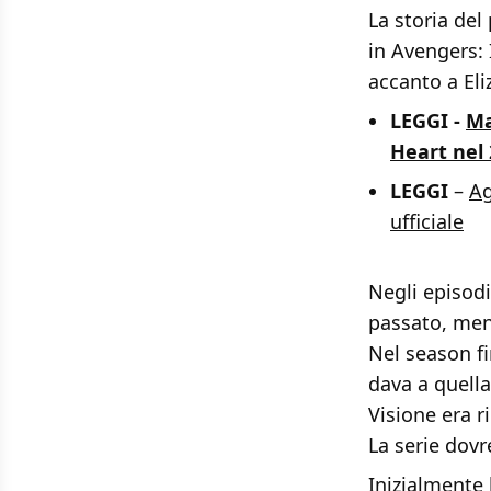
La storia de
in Avengers: 
accanto a El
LEGGI -
Ma
Heart nel 
LEGGI
–
Ag
ufficiale
Negli episodi
passato, ment
Nel season fi
dava a quella 
Visione era 
La serie dovr
Inizialmente 