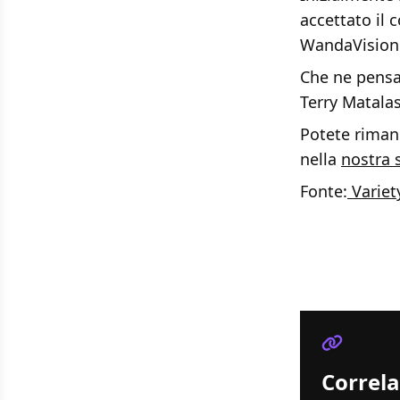
accettato il 
WandaVision 
Che ne pensa
Terry Matala
Potete rimane
nella
nostra 
Fonte:
Variet
Correla