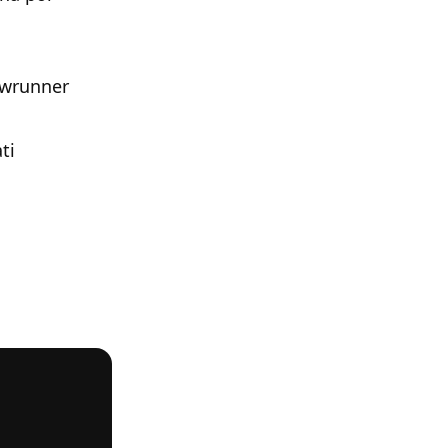
howrunner
ti