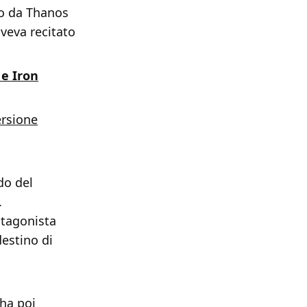
so da Thanos
aveva recitato
 e Iron
ersione
do del
.
otagonista
destino di
 ha poi