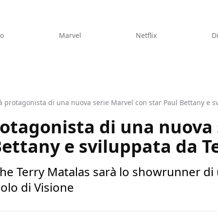
eo
Marvel
Netflix
D
à protagonista di una nuova serie Marvel con star Paul Bettany e s
rotagonista di una nuova 
Bettany e sviluppata da T
he Terry Matalas sarà lo showrunner di
olo di Visione