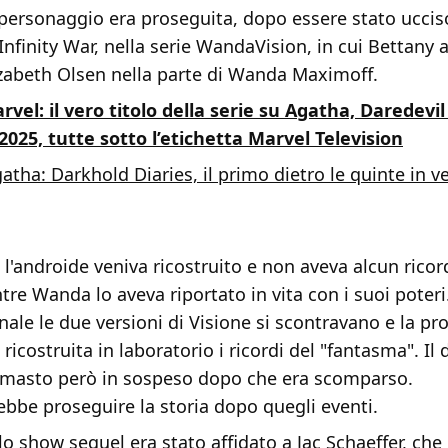
l personaggio era proseguita, dopo essere stato ucci
Infinity War, nella serie WandaVision, in cui Bettany 
izabeth Olsen nella parte di Wanda Maximoff.
rvel: il vero titolo della serie su Agatha, Daredevil
2025, tutte sotto l’etichetta Marvel Television
atha: Darkhold Diaries, il primo dietro le quinte in v
 l'androide veniva ricostruito e non aveva alcun ricor
re Wanda lo aveva riportato in vita con i suoi poteri
nale le due versioni di Visione si scontravano e la pr
ricostruita in laboratorio i ricordi del "fantasma". Il 
rimasto però in sospeso dopo che era scomparso.
ebbe proseguire la storia dopo quegli eventi.
lo show sequel era stato affidato a Jac Schaeffer, che