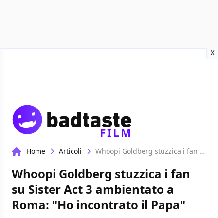
Recensioni
Format video
Marvel
Netflix
Disney+
Prime
X
FILM
Home
Articoli
Whoopi Goldberg stuzzica i fan su Sister Act 3 ambientato a Roma: "Ho incontrato il Papa"
Whoopi Goldberg stuzzica i fan
su Sister Act 3 ambientato a
Roma: "Ho incontrato il Papa"