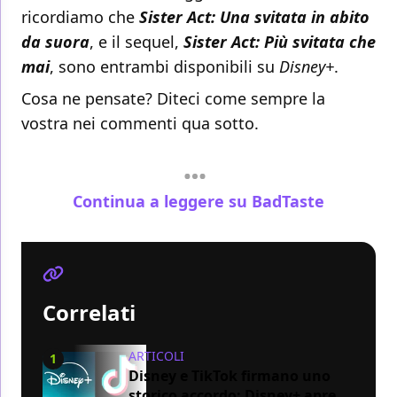
ricordiamo che
Sister Act: Una svitata in abito
da suora
, e il sequel,
Sister Act: Più svitata che
mai
, sono entrambi disponibili su
Disney+
.
Cosa ne pensate? Diteci come sempre la
vostra nei commenti qua sotto.
Continua a leggere su BadTaste
Correlati
ARTICOLI
1
Disney e TikTok firmano uno
storico accordo: Disney+ apre