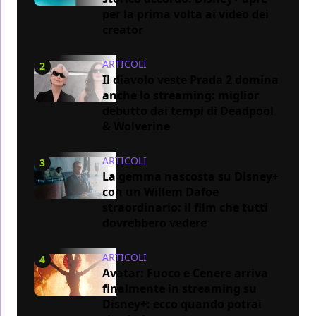
per la prima volta ai video dei
creator
ARTICOLI
2
Il diavolo veste Prada 2 domina
anche lo streaming: miglior
debutto dai tempi di Deadpool
& Wolverine
ARTICOLI
3
La gemma nascosta su Disney+
con un Willem Dafoe
straordinario: il film che tutti
dovrebbero vedere
ARTICOLI
4
Avatar: Fuoco e Cenere arriva
finalmente in streaming su
Disney+: ecco quando potrai