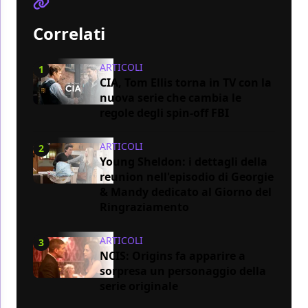
Correlati
ARTICOLI
1
CIA, Tom Ellis torna in TV con la
nuova serie che cambia le
regole degli spin-off FBI
ARTICOLI
2
Young Sheldon: i dettagli della
reunion nell'episodio di Georgie
& Mandy dedicato al Giorno del
Ringraziamento
ARTICOLI
3
NCIS: Origins fa apparire a
sorpresa un personaggio della
serie originale