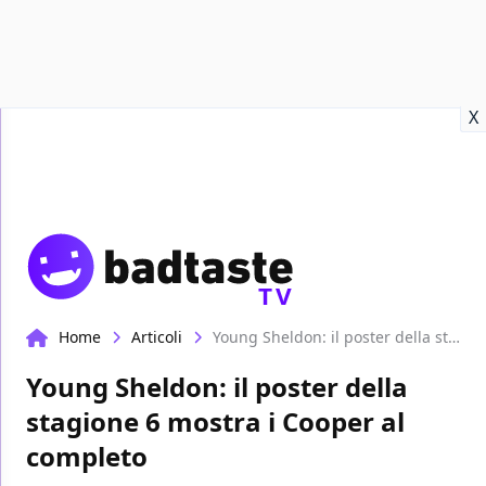
Recensioni
Format video
Marvel
Netflix
Disney+
Prime
X
TV
Home
Articoli
Young Sheldon: il poster della stagione 6 mostra i Cooper al completo
Young Sheldon: il poster della
stagione 6 mostra i Cooper al
completo