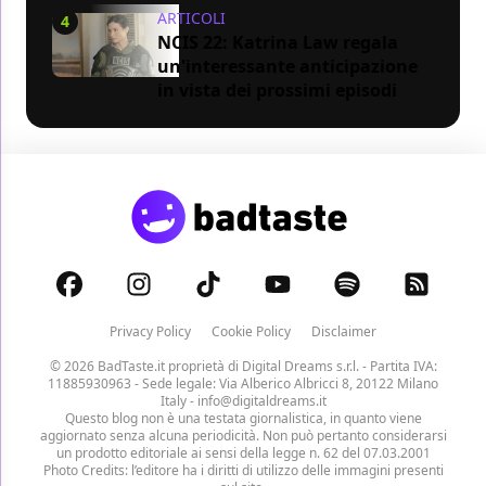
ARTICOLI
4
NCIS 22: Katrina Law regala
un'interessante anticipazione
in vista dei prossimi episodi
Privacy Policy
Cookie Policy
Disclaimer
© 2026 BadTaste.it proprietà di
Digital Dreams s.r.l.
- Partita IVA:
11885930963 - Sede legale: Via Alberico Albricci 8, 20122 Milano
Italy -
info@digitaldreams.it
Questo blog non è una testata giornalistica, in quanto viene
aggiornato senza alcuna periodicità. Non può pertanto considerarsi
un prodotto editoriale ai sensi della legge n. 62 del 07.03.2001
Photo Credits: l’editore ha i diritti di utilizzo delle immagini presenti