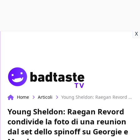
Recensioni
Format video
Marvel
Netflix
Disney+
Prime
X
TV
Home
Articoli
Young Sheldon: Raegan Revord condivide la foto di una reunion dal set dello spinoff su Georgie e Mandy
Young Sheldon: Raegan Revord
condivide la foto di una reunion
dal set dello spinoff su Georgie e