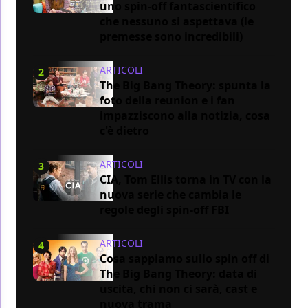
uno spin-off fantascientifico
che nessuno si aspettava (le
premesse sono incredibili)
ARTICOLI
2
The Big Bang Theory: spunta la
foto della reunion e i fan
impazziscono alla notizia, cosa
c'è dietro
ARTICOLI
3
CIA, Tom Ellis torna in TV con la
nuova serie che cambia le
regole degli spin-off FBI
ARTICOLI
4
Cosa sappiamo sullo spin off di
The Big Bang Theory: data di
uscita, chi non ci sarà, cast e
nuova trama