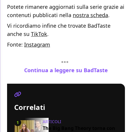
Potete rimanere aggiornati sulla serie grazie ai
contenuti pubblicati nella
nostra scheda
.
Vi ricordiamo infine che trovate BadTaste
anche su
TikTok
.
Fonte:
Instagram
Continua a leggere su BadTaste
Correlati
ARTICOLI
1
The Big Bang Theory torna con