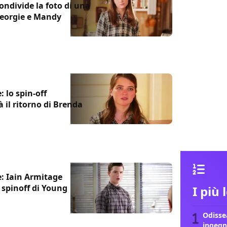
ndivide la foto di una
 Georgie e Mandy
 lo spin-off
à il ritorno di Brenda
: Iain Armitage
 spinoff di Young
I più 
Odissea
ingegn