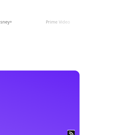
isney+
Prime Video