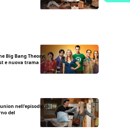
The Big Bang Theory:
cast e nuova trama
eunion nell'episodio di
rno del