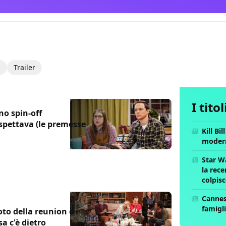
i
Trailer
I tito
no spin-off
aspettava (le premesse
Kill Bi
moder
Star W
la rece
colpis
Cannes 
famigli
to della reunion e i
a c'è dietro