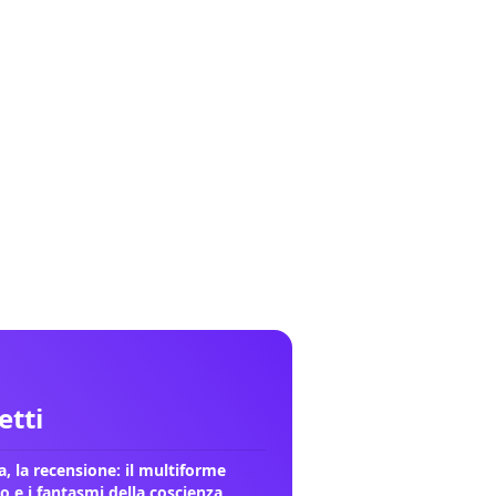
letti
, la recensione: il multiforme
o e i fantasmi della coscienza