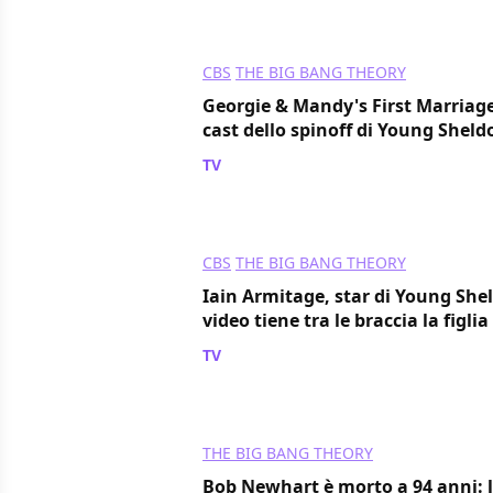
CBS
THE BIG BANG THEORY
Georgie & Mandy's First Marriag
cast dello spinoff di Young Sheld
TV
/ 22 lug 2024
CBS
THE BIG BANG THEORY
Iain Armitage, star di Young She
video tiene tra le braccia la figl
TV
/ 19 lug 2024
THE BIG BANG THEORY
Bob Newhart è morto a 94 anni: l