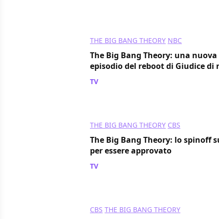
THE BIG BANG THEORY
NBC
The Big Bang Theory: una nuova 
episodio del reboot di Giudice di 
TV
/ 22 ott 2024
THE BIG BANG THEORY
CBS
The Big Bang Theory: lo spinoff s
per essere approvato
TV
/ 11 ott 2024
CBS
THE BIG BANG THEORY