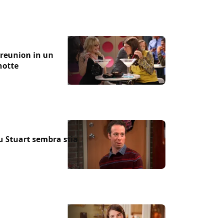
reunion in un
notte
u Stuart sembra stia