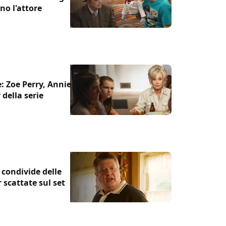
no l'attore
: Zoe Perry, Annie
della serie
condivide delle
 scattate sul set