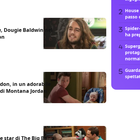
House 
passo 
Spider
e, Dougie Baldwin nel
ha pre
on
Supergi
protag
norma
Guarda
spetta
ldon, in un adorabile
ia di Montana Jordan
e star di The Big Bang