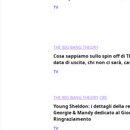
TV
/ 22 apr
THE BIG BANG THEORY
Cosa sappiamo sullo spin off di 
data di uscita, chi non ci sarà, 
TV
/ 02 dic 2025
THE BIG BANG THEORY
CBS
Young Sheldon: i dettagli della r
Georgie & Mandy dedicato al Gio
Ringraziamento
TV
/ 15 nov 2024