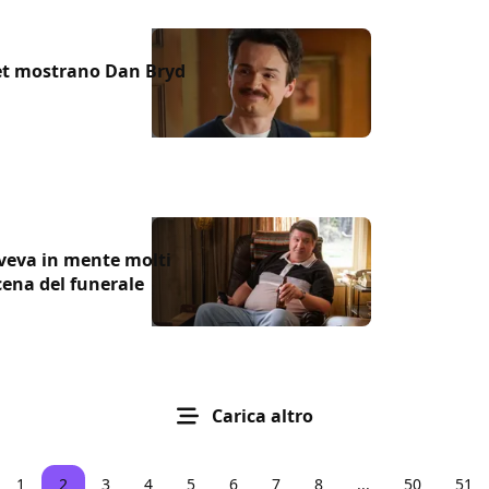
et mostrano Dan Bryd
veva in mente molti
cena del funerale
Carica altro
1
2
3
4
5
6
7
8
...
50
51