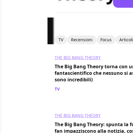
TV
Recensioni
Focus
Articol
THE BIG BANG THEORY
The Big Bang Theory torna con u
fantascientifico che nessuno si 
sono incredibili)
TV
/ 30 apr
THE BIG BANG THEORY
The Big Bang Theory: spunta la fo
fan impazziscono alla notizia, cos