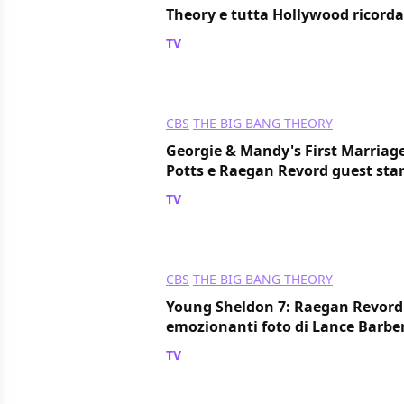
Theory e tutta Hollywood ricorda
TV
/ 19 lug 2024
CBS
THE BIG BANG THEORY
Georgie & Mandy's First Marriage
Potts e Raegan Revord guest star 
TV
/ 15 lug 2024
CBS
THE BIG BANG THEORY
Young Sheldon 7: Raegan Revord 
emozionanti foto di Lance Barber
TV
/ 03 lug 2024