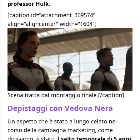
professor Hulk
.
[caption id="attachment_369574"
align="aligncenter" width="1604"]
Scena tratta dal montaggio finale.[/caption]
Depistaggi con Vedova Nera
Un aspetto che è stato a lungo celato nel
corso della campagna marketing, come
dicevamo, è stato il
salto temporale di 5 anni
.