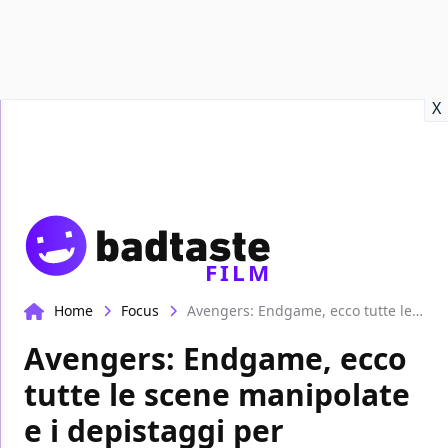
Recensioni
Format video
Marvel
Netflix
Disney+
Prime
X
FILM
Home
Focus
Avengers: Endgame, ecco tutte le scene manipolate e i depistaggi per preservare i segreti del film
Avengers: Endgame, ecco
tutte le scene manipolate
e i depistaggi per