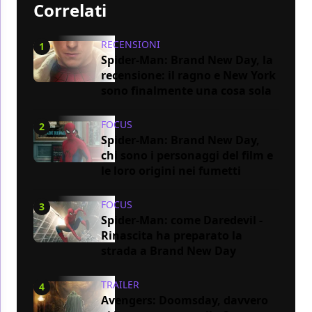
Correlati
RECENSIONI
1
Spider-Man: Brand New Day, la
recensione: il ragno e New York
sono finalmente una cosa sola
FOCUS
2
Spider-Man: Brand New Day,
chi sono i personaggi del film e
le loro origini nei fumetti
FOCUS
3
Spider-Man: come Daredevil -
Rinascita ha preparato la
strada a Brand New Day
TRAILER
4
Avengers: Doomsday, davvero