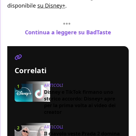
disponibile
su Disney+
.
Continua a leggere su BadTaste
Correlati
ARTICOLI
1
Disney e TikTok firmano uno
storico accordo: Disney+ apre
per la prima volta ai video dei
creator
ARTICOLI
2
Il diavolo veste Prada 2 domina