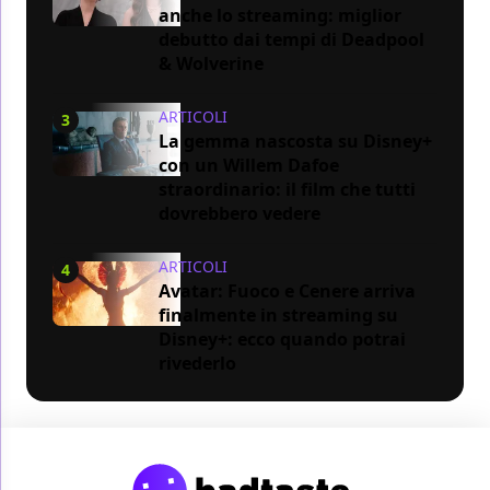
anche lo streaming: miglior
debutto dai tempi di Deadpool
& Wolverine
ARTICOLI
3
La gemma nascosta su Disney+
con un Willem Dafoe
straordinario: il film che tutti
dovrebbero vedere
ARTICOLI
4
Avatar: Fuoco e Cenere arriva
finalmente in streaming su
Disney+: ecco quando potrai
rivederlo