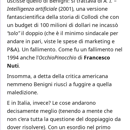
uscisse quello di Benigni: si trattava di
A. I. –
Intelligenza artificiale
(2001), una versione
fantascientifica della storia di Collodi che con
un budget di 100 milioni di dollari ne incassò
“solo”
il doppio (che è il minimo sindacale per
andare in pari, viste le spese di marketing e
P&A). Un fallimento. Come fu un fallimento nel
1994 anche l’
OcchioPinocchio
di
Francesco
Nuti
.
Insomma, a detta della critica americana
nemmeno Benigni riuscì a fuggire a quella
maledizione.
E in Italia, invece? Le cose andarono
decisamente meglio (tenendo a mente che
non c’era tutta la questione del doppiaggio da
dover risolvere). Con un esordio nel primo