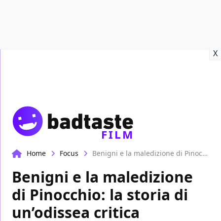
Recensioni
Format video
Marvel
Netflix
Disney+
Prime
X
FILM
Home
Focus
Benigni e la maledizione di Pinocchio: la storia di un’odissea critica
Benigni e la maledizione
di Pinocchio: la storia di
un’odissea critica