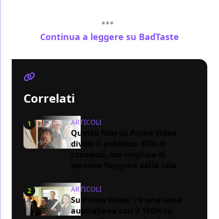
Continua a leggere su BadTaste
Correlati
ARTICOLI
1
Questo film su Prime Video
divide il pubblico: 83% di
consensi, ma migliaia di
persone fuggono dalla sala
ARTICOLI
2
Su Prime Video, c'è una serie
australiana con il 100% su