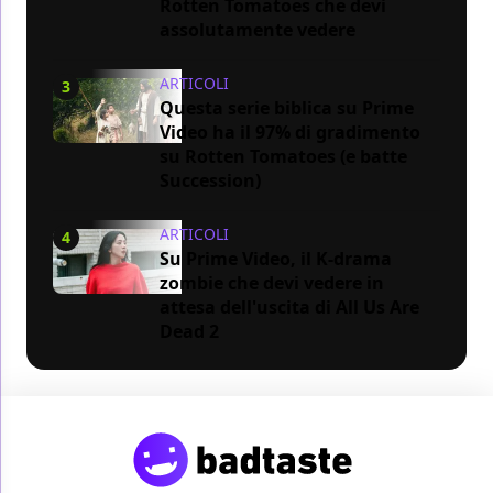
Rotten Tomatoes che devi
assolutamente vedere
ARTICOLI
3
Questa serie biblica su Prime
Video ha il 97% di gradimento
su Rotten Tomatoes (e batte
Succession)
ARTICOLI
4
Su Prime Video, il K-drama
zombie che devi vedere in
attesa dell'uscita di All Us Are
Dead 2