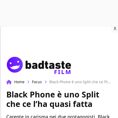
Recensioni
Format video
Marvel
Netflix
Disney+
Prime
X
FILM
Home
Focus
Black Phone è uno Split che ce l’ha quasi fatta
Black Phone è uno Split
che ce l’ha quasi fatta
Carente in carisma nei due protagonisti, Black