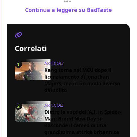
Continua a leggere su BadTaste
Correlati
ARTICOLI
1
Kang torna nel MCU dopo il
licenziamento di Jonathan
Majors, ma in un modo diverso
dal solito
ARTICOLI
2
Dietro la voce dell'A.I. in Spider-
Man: Brand New Day si
nasconde il cameo di una
grandissima attrice britannica