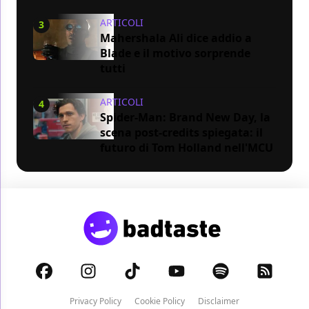
ARTICOLI
3
Mahershala Ali dice addio a
Blade e il motivo sorprende
tutti
ARTICOLI
4
Spider-Man: Brand New Day, la
scena post-credits spiegata: il
futuro di Tom Holland nell'MCU
Privacy Policy
Cookie Policy
Disclaimer