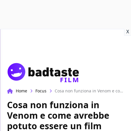
Recensioni
Format video
Marvel
Netflix
Disney+
Prime
X
FILM
Home
Focus
Cosa non funziona in Venom e come avrebbe potuto essere un film migliore?
Cosa non funziona in
Venom e come avrebbe
potuto essere un film