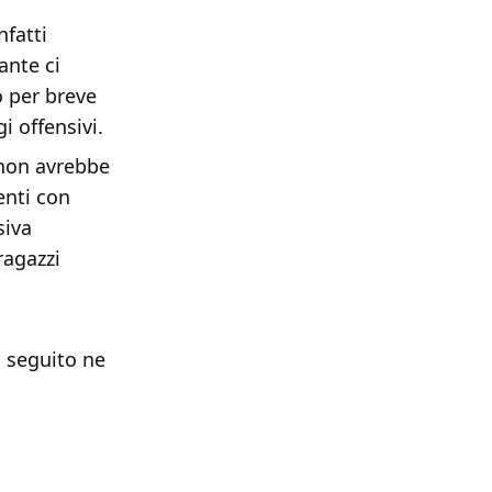
nfatti
ante ci
 per breve
i offensivi.
 non avrebbe
enti con
siva
ragazzi
i seguito ne