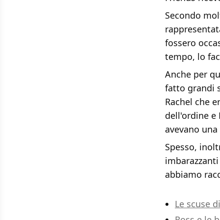
Secondo molti
rappresentat
fossero occa
tempo, lo fac
Anche per qu
fatto grandi s
Rachel che er
dell'ordine e
avevano una 
Spesso, inol
imbarazzanti 
abbiamo racco
Le scuse d
Ross e le 