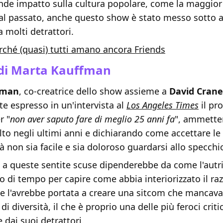
nde impatto sulla cultura popolare, come la maggior 
 al passato, anche questo show è stato messo sotto a
a molti detrattori.
rché (quasi) tutti amano ancora Friends
 di Marta Kauffman
fman
, co-creatrice dello show assieme a
David Crane
e espresso in un'intervista al
Los Angeles Times
il pr
r "
non aver saputo fare di meglio 25 anni fa
", ammette
to negli ultimi anni e dichiarando come accettare le
à non sia facile e sia doloroso guardarsi allo specchi
o a queste sentite scuse dipenderebbe da come l'autr
 di tempo per capire come abbia interiorizzato il ra
he l'avrebbe portata a creare una sitcom che mancava
i diversità, il che è proprio una delle più feroci crit
e dai suoi detrattori.