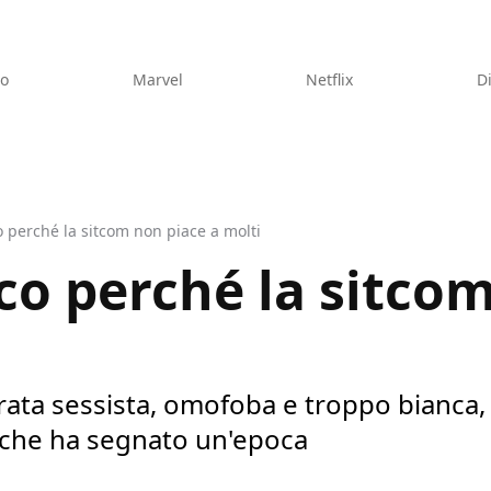
eo
Marvel
Netflix
D
o perché la sitcom non piace a molti
cco perché la sitco
ata sessista, omofoba e troppo bianca, e
w che ha segnato un'epoca