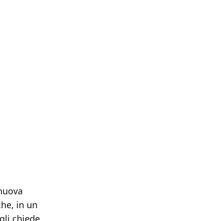
 nuova
he, in un
gli chiede