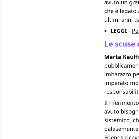
avuto un gra
che è legato
ultimi anni d
LEGGI
-
Pe
Le scuse
Marta Kauf
pubblicament
imbarazzo pe
imparato mol
responsabilit
Il riferiment
avuto bisogno
sistemico, c
palesemente d
Friends ricev