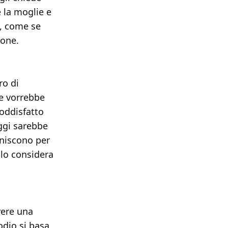
 la moglie e
, come se
ione.
ro di
 e vorrebbe
soddisfatto
oggi sarebbe
iniscono per
 lo considera
vere una
odio si basa