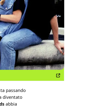
 sta passando
a diventato
nds
abbia