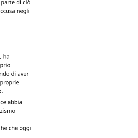
parte di ciò
ccusa negli
, ha
oprio
ndo di aver
 proprie
o.
ice abbia
zzismo
iche che oggi