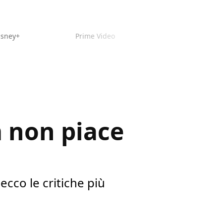
isney+
Prime Video
m non piace
cco le critiche più