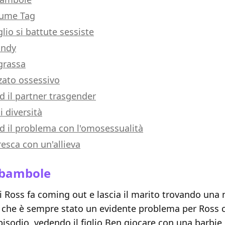
sume Tag
lio si battute sessiste
andy
grassa
zato ossessivo
d il partner trasgender
i diversità
d il problema con l'omosessualità
resca con un'allieva
e bambole
i Ross fa coming out e lascia il marito trovando una
 che è sempre stato un evidente problema per Ross c
pisodio, vedendo il figlio Ben giocare con una barbie 