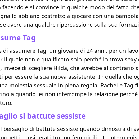
a facendo e si convince in qualche modo del fatto che
gna lo abbiano costretto a giocare con una bambola
se avere una qualche ripercussione sulla sua formaz
ssume Tag
 di assumere Tag, un giovane di 24 anni, per un lavo
r il quale non è qualificato solo perché lo trova sexy
i, invece di scegliere Hilda, che avrebbe al contrario 
siti per essere la sua nuova assistente. In quella che 
na molestia sessuale in piena regola, Rachel e Tag f
fino a quando lei non interrompe la relazione perché
turo.
aglio si battute sessiste
il bersaglio di battute sessiste quando dimostra di a
oggetti considerati troppo femminili. Un intero epis