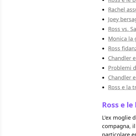
Rachel as
Joey bersag
Ross vs. S
Monica la 
Ross fidan
Chandler e
Problemi d
Chandler e
Ross e la t
Ross e l
L'ex moglie d
compagna, il
particolare e