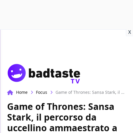
Recensioni
Format video
Marvel
Netflix
Disney+
Prime
X
TV
Home
Focus
Game of Thrones: Sansa Stark, il percorso da uccellino ammaestrato a vera Lady di Grande Inverno
Game of Thrones: Sansa
Stark, il percorso da
uccellino ammaestrato a