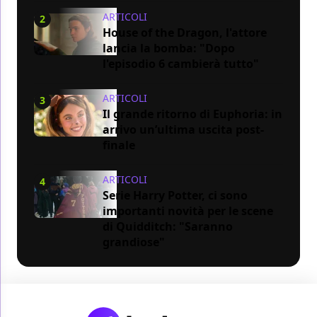
ARTICOLI
2
House of the Dragon, l'attore
lancia la bomba: "Dopo
l'episodio 6 cambierà tutto"
ARTICOLI
3
Il grande ritorno di Euphoria: in
arrivo un’ultima uscita post-
finale
ARTICOLI
4
Serie Harry Potter, ci sono
importanti novità per le scene
di Quidditch: "Saranno
grandiose"