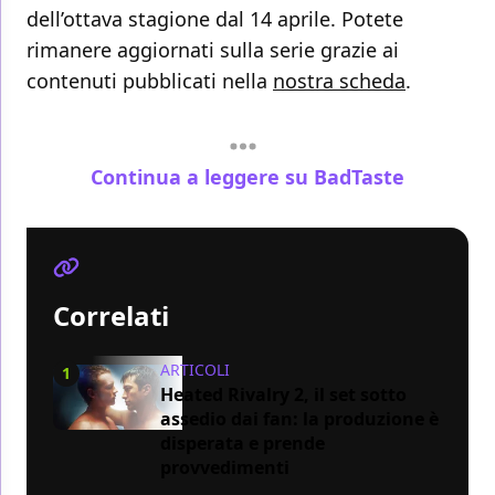
dell’ottava stagione dal 14 aprile. Potete
rimanere aggiornati sulla serie grazie ai
contenuti pubblicati nella
nostra scheda
.
Continua a leggere su BadTaste
Correlati
ARTICOLI
1
Heated Rivalry 2, il set sotto
assedio dai fan: la produzione è
disperata e prende
provvedimenti