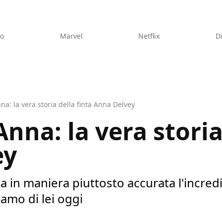
eo
Marvel
Netflix
D
na: la vera storia della finta Anna Delvey
nna: la vera storia
ey
 in maniera piuttosto accurata l'incredi
amo di lei oggi