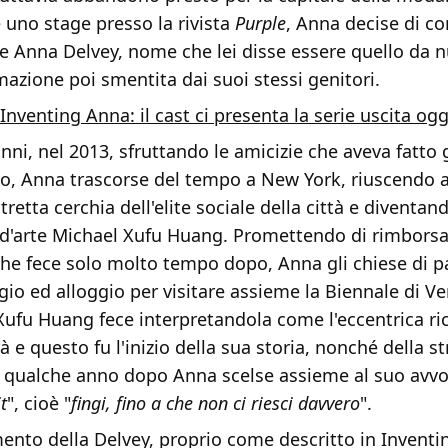
 uno stage presso la rivista
Purple
, Anna decise di c
e Anna Delvey, nome che lei disse essere quello da n
azione poi smentita dai suoi stessi genitori.
Inventing Anna: il cast ci presenta la serie uscita ogg
 anni, nel 2013, sfruttando le amicizie che aveva fatto 
no, Anna trascorse del tempo a New York, riuscendo 
stretta cerchia dell'elite sociale della città e diventa
a d'arte Michael Xufu Huang. Promettendo di rimborsa
che fece solo molto tempo dopo, Anna gli chiese di p
gio ed alloggio per visitare assieme la Biennale di Ve
ufu Huang fece interpretandola come l'eccentrica ric
rà e questo fu l'inizio della sua storia, nonché della s
e qualche anno dopo Anna scelse assieme al suo avvo
t
", cioè "
fingi, fino a che non ci riesci davvero
".
ento della Delvey, proprio come descritto in Inventi