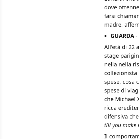
dove ottenne
farsi chiamar
madre, afferm
GUARDA
-
All'età di 22
stage parigi
nella nella ri
collezionist
spese, cosa 
spese di viag
che Michael X
ricca eredite
difensiva ch
till you make i
Il comportam