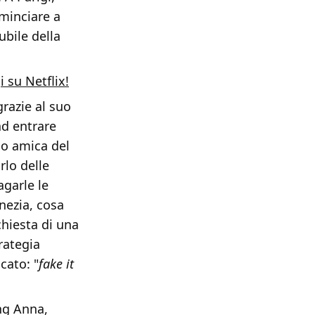
ominciare a
ubile della
i su Netflix!
grazie al suo
ad entrare
ndo amica del
rlo delle
agarle le
nezia, cosa
hiesta di una
trategia
cato: "
fake it
ng Anna,