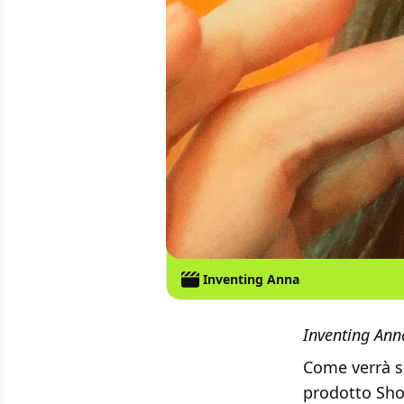
Inventing Anna
Inventing Anna
Come verrà sp
prodotto Shon