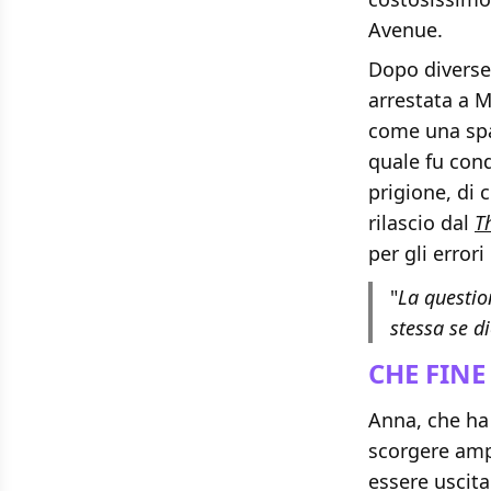
Avenue.
Dopo diverse 
arrestata a M
come una spa
quale fu con
prigione, di 
rilascio dal
T
per gli error
"
La questio
stessa se d
CHE FIN
Anna, che h
scorgere ampi
essere uscita