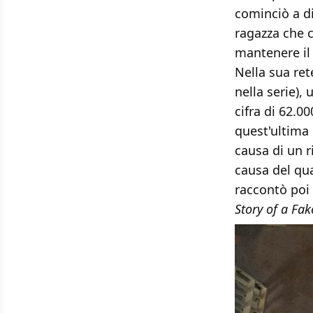
cominciò a d
ragazza che c
mantenere il 
Nella sua rete
nella serie), 
cifra di 62.0
quest'ultima 
causa di un r
causa del qua
raccontò poi 
Story of a Fa