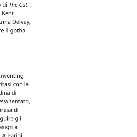
o di
The Cut
,
n Kent
 Anna Delvey,
re il gotha
Inventing
tasi con la
dina di
eva tentato,
presa di
guire gli
esign a
 A Parigi,