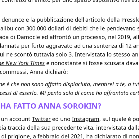
denunce e la pubblicazione dell'articolo della Pressl
alibu con 300.000 dollari di debiti che le pendevano s
da di Damocle ed affrontò un processo, nel 2019, all
dannata per furto aggravato ad una sentenza di 12 an
cui ne scontò tuttavia solo 3. Intervistata lo stesso a
he New York Times
e nonostante si fosse scusata davan
i commessi, Anna dichiarò:
ne è che non sono affatto dispiaciuta, mentirei a te, a tu
icessi di esserlo. Mi pento solo di come ho affrontato cer
E HA FATTO ANNA SOROKIN?
a un account
Twitter
ed uno
Instagram
, sul quale è po
a traccia della sua precedente vita,
intervistata dal
 di prigione, a febbraio del 2021, ha dichiarato di no