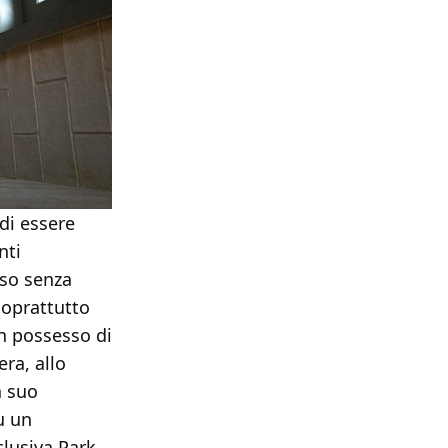
di essere
nti
sso senza
soprattutto
in possesso di
era, allo
n suo
u un
clusiva Park