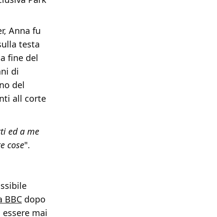
er, Anna fu
ulla testa
a fine del
ni di
nno del
ti all corte
tti ed a me
te cose
".
ssibile
la BBC
dopo
n essere mai