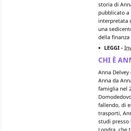
storia di Ann
pubblicato a
interpretata
una sedicente
della finanza
LEGGI -
In
CHI È A
Anna Delvey è
Anna da Anna 
famiglia nel 
Domodedovo, 
fallendo, di 
trasporti, An
studi presso 
Londra, che t