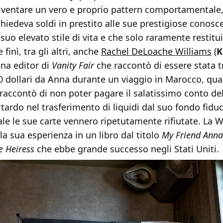
iventare un vero e proprio pattern comportamentale,
hiedeva soldi in prestito alle sue prestigiose conosc
suo elevato stile di vita e che solo raramente restitui
 finì, tra gli altri, anche
Rachel DeLoache Williams
(
K
una editor di
Vanity Fair
che raccontò di essere stata t
00 dollari da Anna durante un viaggio in Marocco, qu
raccontò di non poter pagare il salatissimo conto del
itardo nel trasferimento di liquidi dal suo fondo fiduc
le le sue carte vennero ripetutamente rifiutate. La W
la sua esperienza in un libro dal titolo
My Friend Anna
ke Heiress
che ebbe grande successo negli Stati Uniti.