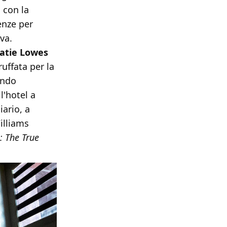
 con la
enze per
va.
atie Lowes
ruffata per la
ando
l'hotel a
iario, a
illiams
: The True