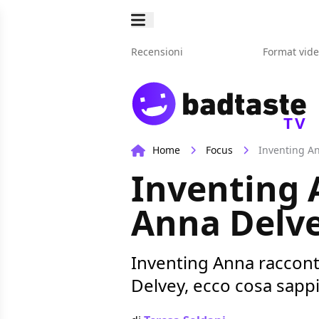
Recensioni
Format vid
TV
Home
Focus
Inventing An
Inventing A
Anna Delv
Inventing Anna racconta
Delvey, ecco cosa sappi