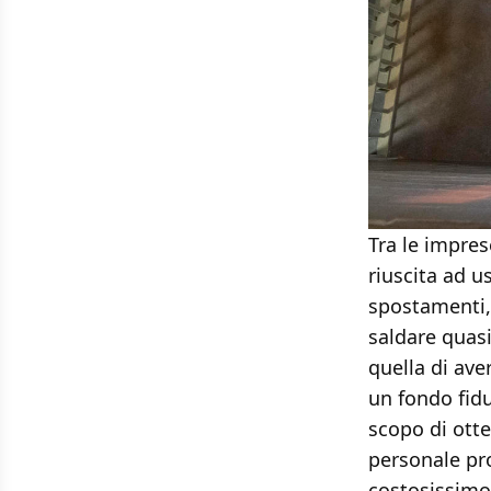
Tra le impres
riuscita ad u
spostamenti, 
saldare quasi
quella di ave
un fondo fidu
scopo di otte
personale pro
costosissimo 