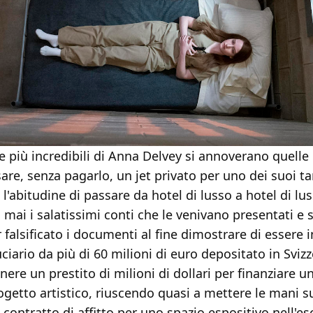
e più incredibili di Anna Delvey si annoverano quelle 
sare, senza pagarlo, un jet privato per uno dei suoi ta
l'abitudine di passare da hotel di lusso a hotel di lu
 mai i salatissimi conti che le venivano presentati e 
r falsificato i documenti al fine dimostrare di essere 
ciario da più di 60 milioni di euro depositato in Svizz
nere un prestito di milioni di dollari per finanziare u
getto artistico, riuscendo quasi a mettere le mani s
contratto di affitto per uno spazio espositivo nell'es