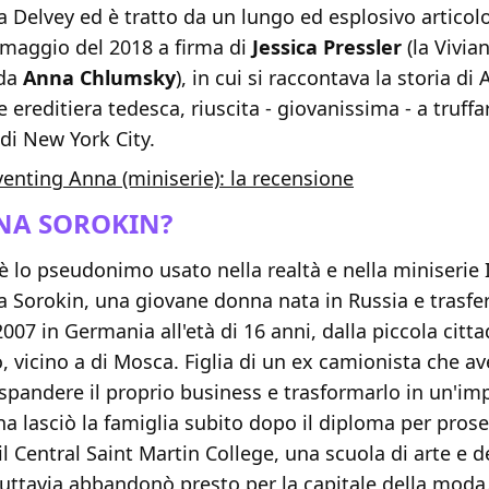
a Delvey ed è tratto da un lungo ed esplosivo articol
 maggio del 2018 a firma di
Jessica Pressler
(la Vivia
 da
Anna Chlumsky
), in cui si raccontava la storia di
 ereditiera tedesca, riuscita - giovanissima - a truffa
 di New York City.
venting Anna (miniserie): la recensione
NNA SOROKIN?
 lo pseudonimo usato nella realtà e nella miniserie 
Sorokin, una giovane donna nata in Russia e trasferi
2007 in Germania all'età di 16 anni, dalla piccola citta
vicino a di Mosca. Figlia di un ex camionista che av
espandere il proprio business e trasformarlo in un'im
na lasciò la famiglia subito dopo il diploma per prose
il Central Saint Martin College, una scuola di arte e d
uttavia abbandonò presto per la capitale della moda.