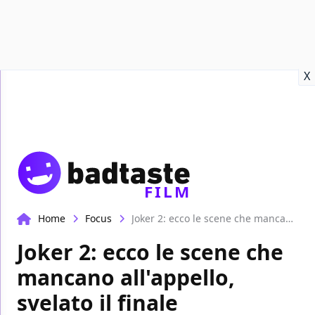
Recensioni
Format video
Marvel
Netflix
Disney+
Prime
X
FILM
Home
Focus
Joker 2: ecco le scene che mancano all'appello, svelato il finale alternativo?
Joker 2: ecco le scene che
mancano all'appello,
svelato il finale