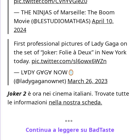
pic.twitter.com/CVnYVGieZ0
— THE NINJAS of Marseille: The Boom
Movie (@LESTUDIOMATHIAS)
April 10,
2024
First professional pictures of Lady Gaga on
the set of “Joker: Folie à Deux” in New York
today.
pic.twitter.com/sl6owx6WZn
— LⱯDY GⱯGⱯ NOW🪞
(@ladygaganownet)
March 26, 2023
Joker 2
è ora nei cinema italiani. Trovate tutte
le informazioni
nella nostra scheda.
Continua a leggere su BadTaste