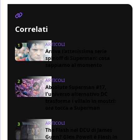
Correlati
ARTICOLI
1
Arriva l'attesissima serie
spinoff di Superman: cosa
sappiamo al momento
ARTICOLI
2
Absolute Superman #17,
l'universo alternativo DC
trasforma i villain in mostri:
ora tocca a Superman
ARTICOLI
3
The Flash nel DCU di James
Gunn? Glen Powell è Flash in