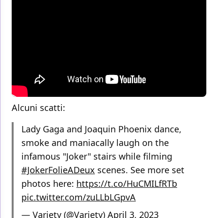
Alcuni scatti:
Lady Gaga and Joaquin Phoenix dance,
smoke and maniacally laugh on the
infamous "Joker" stairs while filming
#JokerFolieADeux
scenes. See more set
photos here:
https://t.co/HuCMILfRTb
pic.twitter.com/zuLLbLGpvA
— Variety (@Variety)
April 3, 2023