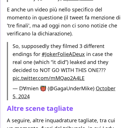
E anche un video più nello specifico del
momento in questione (il tweet fa menzione di
'tre finali', ma ad oggi non ci sono notizie che
verificano la dichiarazione).
So, supposedly they filmed 3 different
endings for
#JokerFolieADeux
in case the
real one (which “it did”) leaked and they
decided to NOT GO WITH THIS ONE???
pic.twitter.com/mMQao2A4LE
— D∀mien 👹 (@GagaUnderMike)
October
5, 2024
Altre scene tagliate
A seguire, altre inquadrature tagliate, tra cui