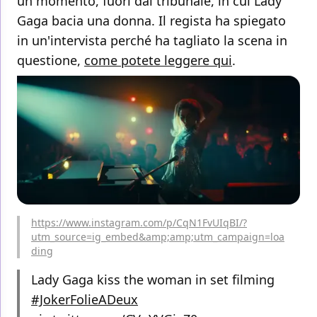
un momento, fuori dal tribunale, in cui Lady
Gaga bacia una donna. Il regista ha spiegato
in un'intervista perché ha tagliato la scena in
questione,
come potete leggere qui
.
https://www.instagram.com/p/CqN1FvUIqBI/?
utm_source=ig_embed&amp;amp;utm_campaign=loa
ding
Lady Gaga kiss the woman in set filming
#JokerFolieADeux