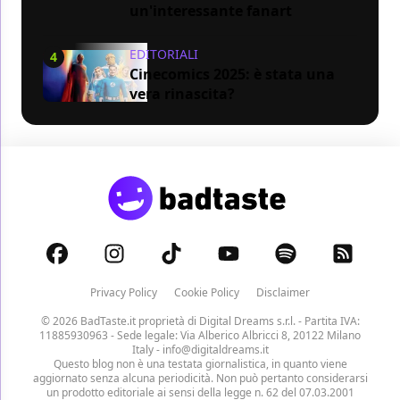
un'interessante fanart
EDITORIALI
4
Cinecomics 2025: è stata una
vera rinascita?
Privacy Policy
Cookie Policy
Disclaimer
© 2026 BadTaste.it proprietà di
Digital Dreams s.r.l.
- Partita IVA:
11885930963 - Sede legale: Via Alberico Albricci 8, 20122 Milano
Italy -
info@digitaldreams.it
Questo blog non è una testata giornalistica, in quanto viene
aggiornato senza alcuna periodicità. Non può pertanto considerarsi
un prodotto editoriale ai sensi della legge n. 62 del 07.03.2001