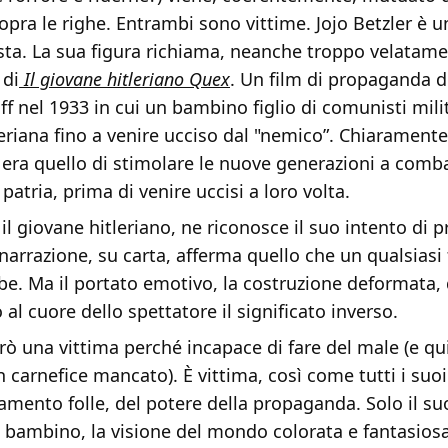
pra le righe. Entrambi sono vittime. Jojo Betzler è 
sta. La sua figura richiama, neanche troppo velatamen
 di
Il giovane hitleriano Quex
. Un film di propaganda d
f nel 1933 in cui un bambino figlio di comunisti mili
eriana fino a venire ucciso dal "nemico”. Chiaramente 
 era quello di stimolare le nuove generazioni a comb
 patria, prima di venire uccisi a loro volta.
il giovane hitleriano, ne riconosce il suo intento di 
a narrazione, su carta, afferma quello che un qualsiasi 
e. Ma il portato emotivo, la costruzione deformata, 
al cuore dello spettatore il significato inverso.
rò una vittima perché incapace di fare del male (e qui
 carnefice mancato). È vittima, così come tutti i su
namento folle, del potere della propaganda. Solo il suo 
 bambino, la visione del mondo colorata e fantasiosa