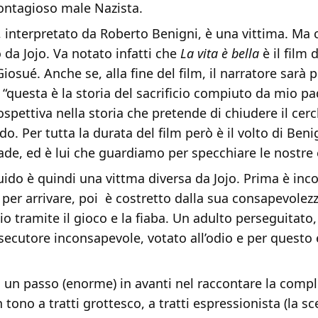
contagioso male Nazista.
 interpretato da Roberto Benigni, è una vittima. Ma
 da Jojo. Va notato infatti che
La vita è bella
è il film 
Giosué. Anche se, alla fine del film, il narratore sarà 
 “questa è la storia del sacrificio compiuto da mio p
spettiva nella storia che pretende di chiudere il cerch
do. Per tutta la durata del film però è il volto di Beni
ade, ed è lui che guardiamo per specchiare le nostre
ido è quindi una vittma diversa da Jojo. Prima è inc
 per arrivare, poi è costretto dalla sua consapevolez
glio tramite il gioco e la fiaba. Un adulto perseguitato
ecutore inconsapevole, votato all’odio e per questo 
a un passo (enorme) in avanti nel raccontare la compl
 tono a tratti grottesco, a tratti espressionista (la sc