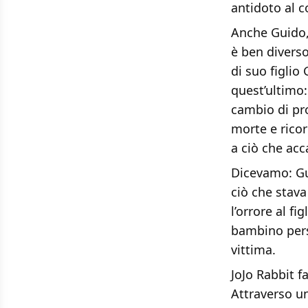
antidoto al 
Anche Guido,
è ben diverso
di suo figlio 
quest’ultimo:
cambio di pro
morte e ricor
a ciò che acc
Dicevamo: Gu
ciò che stava
l’orrore al fi
bambino pers
vittima.
JoJo Rabbit f
Attraverso un