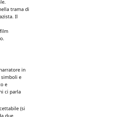
le.
nella trama di
zista. Il
film
o.
narratore in
 simboli e
to e
hi ci parla
ettabile (si
da due