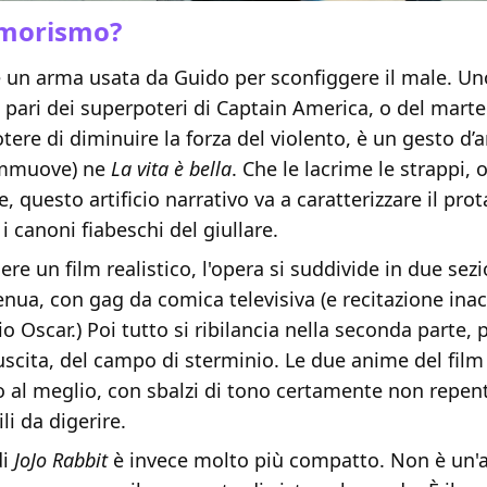
umorismo?
 un arma usata da Guido per sconfiggere il male. U
a pari dei superpoteri di Captain America, o del martel
potere di diminuire la forza del violento, è un gesto d’
ommuove) ne
La vita è bella
. Che le lacrime le strappi, 
e, questo artificio narrativo va a caratterizzare il pro
i canoni fiabeschi del giullare.
ere un film realistico, l'opera si suddivide in due sezi
nua, con gag da comica televisiva (e recitazione inac
o Oscar.) Poi tutto si ribilancia nella seconda parte, p
iuscita, del campo di sterminio. Le due anime del fi
o al meglio, con sbalzi di tono certamente non repen
ili da digerire.
di
JoJo Rabbit
è invece molto più compatto. Non è un'