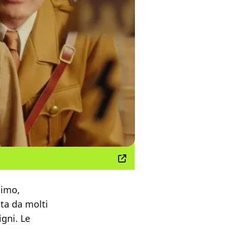
simo,
ita da molti
gni. Le