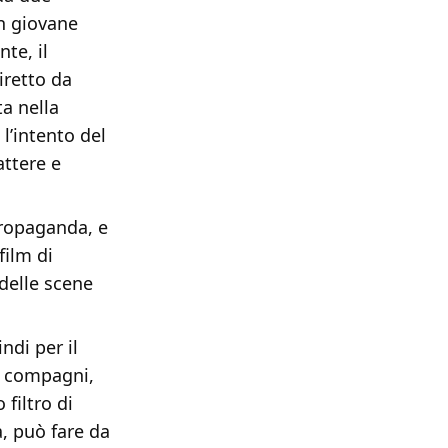
un giovane
te, il
iretto da
ta nella
l’intento del
attere e
propaganda, e
film di
delle scene
ndi per il
oi compagni,
filtro di
, può fare da