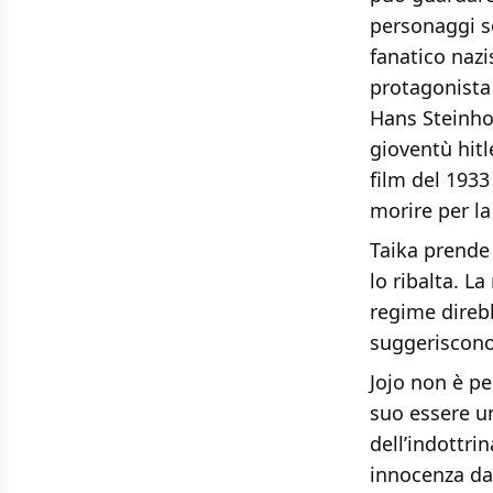
personaggi so
fanatico nazi
protagonista
Hans Steinhof
gioventù hitl
film del 1933
morire per la
Taika prende 
lo ribalta. L
regime direbb
suggeriscono 
Jojo non è pe
suo essere un
dell’indottri
innocenza da