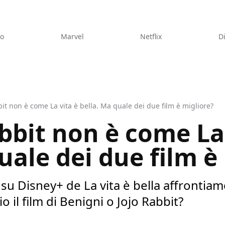
eo
Marvel
Netflix
D
bit non è come La vita è bella. Ma quale dei due film è migliore?
bbit non è come La
uale dei due film è
 su Disney+ de La vita è bella affrontia
 il film di Benigni o Jojo Rabbit?