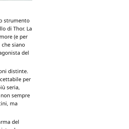
no strumento
lo di Thor. La
amore (e per
o che siano
tagonista del
oni distinte.
cettabile per
iù seria,
lm non sempre
tini, ma
arma del