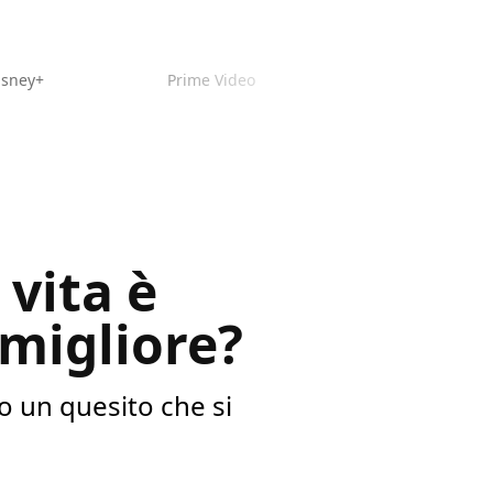
isney+
Prime Video
 vita è
 migliore?
mo un quesito che si