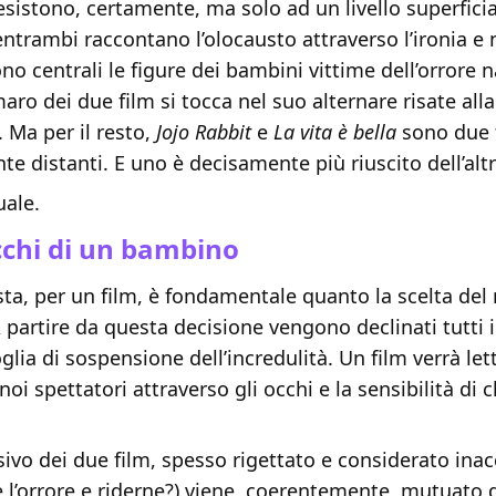
sistono, certamente, ma solo ad un livello superficia
trambi raccontano l’olocausto attraverso l’ironia e 
no centrali le figure dei bambini vittime dell’orrore na
ro dei due film si tocca nel suo alternare risate alla
Ma per il resto,
Jojo Rabbit
e
La vita è bella
sono due 
 distanti. E uno è decisamente più riuscito dell’altr
ale.
cchi di un bambino
ista, per un film, è fondamentale quanto la scelta del 
A partire da questa decisione vengono declinati tutti i
oglia di sospensione dell’incredulità. Un film verrà let
oi spettatori attraverso gli occhi e la sensibilità di c
sivo dei due film, spesso rigettato e considerato inacc
 l’orrore e riderne?) viene, coerentemente, mutuato 