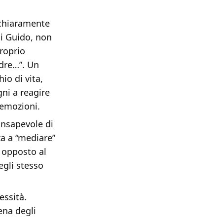
 chiaramente
di Guido, non
proprio
adre…”. Un
io di vita,
gni a reagire
 emozioni.
onsapevole di
za a “mediare”
, opposto al
egli stesso
essità.
ena degli