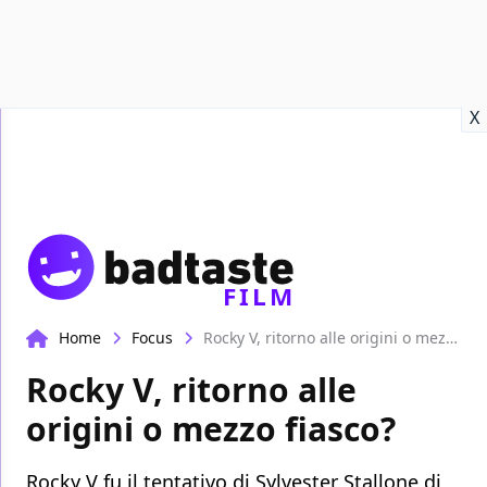
Recensioni
Format video
Marvel
Netflix
Disney+
Prime
X
FILM
Home
Focus
Rocky V, ritorno alle origini o mezzo fiasco?
Rocky V, ritorno alle
origini o mezzo fiasco?
Rocky V fu il tentativo di Sylvester Stallone di