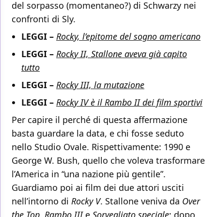
del sorpasso (momentaneo?) di Schwarzy nei
confronti di Sly.
LEGGI
–
Rocky, l’epitome del sogno americano
LEGGI –
Rocky II, Stallone aveva già capito
tutto
LEGGI –
Rocky III, la mutazione
LEGGI –
Rocky IV è il Rambo II dei film sportivi
Per capire il perché di questa affermazione
basta guardare la data, e chi fosse seduto
nello Studio Ovale. Rispettivamente: 1990 e
George W. Bush, quello che voleva trasformare
l’America in “una nazione più gentile”.
Guardiamo poi ai film dei due attori usciti
nell’intorno di
Rocky V
. Stallone veniva da
Over
the Top
,
Rambo III
e
Sorvegliato speciale
; dopo