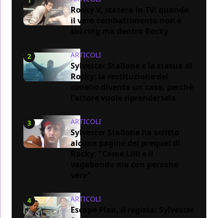
1
Rocky V, stasera in TV: quando
il vero combattimento non è
sul ring ma dentro Rocky
ARTICOLI
2
Sylvester Stallone e la statua di
Rocky: la restituzione del
cimelio diventa un caso, perchè
l'attore vuole riprendersela
ARTICOLI
3
Sylvester Stallone ha scritto
alcune pagine del prequel di
Rocky: "Come Lilli e il
vagabondo ma con persone
vere"
ARTICOLI
4
Escape Plan, il regista: Sylvester