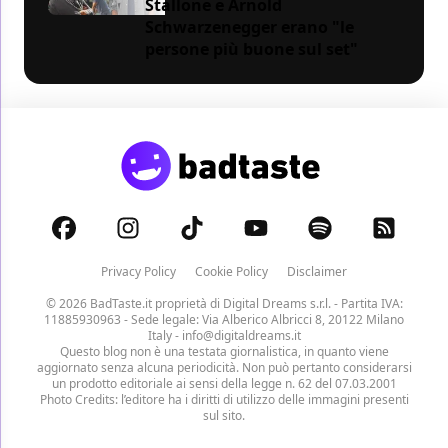
Stallone e Arnold
Schwarzenegger erano "le
persone più buone sul set"
Privacy Policy
Cookie Policy
Disclaimer
© 2026 BadTaste.it proprietà di
Digital Dreams s.r.l.
- Partita IVA:
11885930963 - Sede legale: Via Alberico Albricci 8, 20122 Milano
Italy -
info@digitaldreams.it
Questo blog non è una testata giornalistica, in quanto viene
aggiornato senza alcuna periodicità. Non può pertanto considerarsi
un prodotto editoriale ai sensi della legge n. 62 del 07.03.2001
Photo Credits: l’editore ha i diritti di utilizzo delle immagini presenti
sul sito.