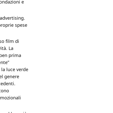
fondazioni e
advertising.
proprie spese
so film di
ità. La
 ben prima
ente”
 la luce verde
el genere
cedenti.
 tono
romozionali