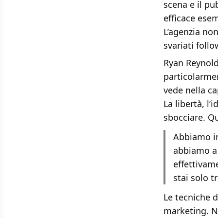
scena e il pu
efficace esem
L’agenzia non
svariati foll
Ryan Reynold
particolarme
vede nella ca
La libertà, l’
sbocciare. Q
Abbiamo in
abbiamo a 
effettivam
stai solo 
Le tecniche d
marketing. No