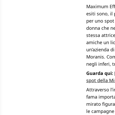
Maximum Effor
esiti sono, il
per uno spot 
donna che ne
stessa attric
amiche un li
un’azienda di 
Moranis. C
negli inferi,
Guarda qui:
spot della Mi
Attraverso l’
fama importan
mirato figura
le campagne 