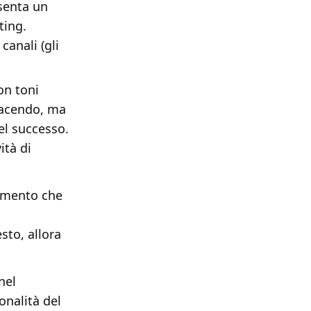
senta un
ting.
canali (gli
on toni
facendo, ma
del successo.
ità di
umento che
sto, allora
nel
onalità del