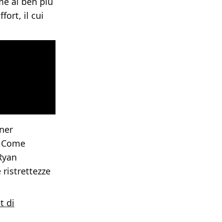
me al ben più
rt, il cui
ner
i. Come
Ryan
ristrettezze
t di