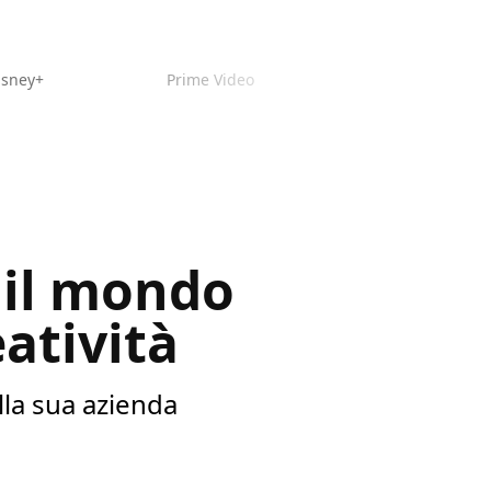
isney+
Prime Video
 il mondo
atività
lla sua azienda