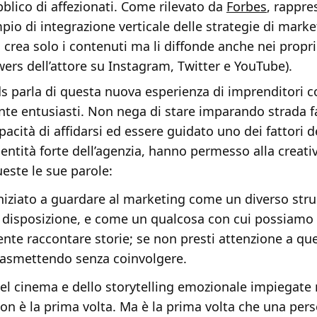
bblico di affezionati. Come rilevato da
Forbes
, rappre
pio di integrazione verticale delle strategie di marke
 crea solo i contenuti ma li diffonde anche nei propri 
owers dell’attore su Instagram, Twitter e YouTube).
s parla di questa nuova esperienza di imprenditori c
nte entusiasti. Non nega di stare imparando strada 
pacità di affidarsi ed essere guidato uno dei fattori 
identità forte dell’agenzia, hanno permesso alla creativ
ueste le sue parole:
iziato a guardare al marketing come un diverso str
disposizione, e come un qualcosa con cui possiamo
ente raccontare storie; se non presti attenzione a que
trasmettendo senza coinvolgere.
el cinema e dello storytelling emozionale impiegate 
n è la prima volta. Ma è la prima volta che una pers