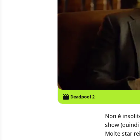
Deadpool 2
Non è insolit
show (quindi l
Molte star re