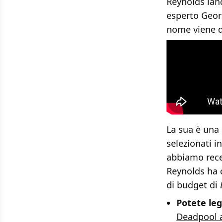
Reynolds lanc
esperto Geor
nome viene d
La sua è una
selezionati i
abbiamo rece
Reynolds ha c
di budget di
Potete leg
Deadpool a