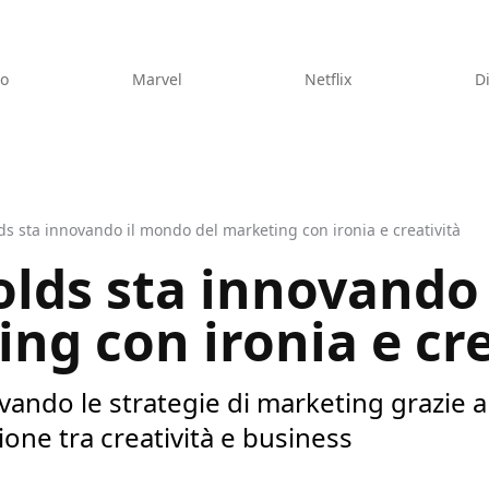
eo
Marvel
Netflix
D
s sta innovando il mondo del marketing con ironia e creatività
lds sta innovando
ng con ironia e cre
ando le strategie di marketing grazie a
one tra creatività e business