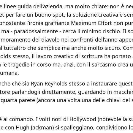
 linee guida dell’azienda, ma molto chiare: non è ne
t per fare un buono spot, la soluzione creativa è se
onostante l’ironia graffiante Maximum Effort non pun
 ma - paradossalmente - cerca il minimo rischio. Il s
namoramento del diavolo nei confronti dell’anno appe
l tutt’altro che semplice ma anche molto sicuro. Co
lds stesso, il lavoro creativo di scrittura ha portato
le tragedie in corso ma, anzi, con il sarcasmo crea u
 umana.
nche che sia Ryan Reynolds stesso a instaurare ques
atore parlandogli direttamente, guardando in macchi
uarta parete (ancora una volta una delle chiavi del 
 è al comando. I volti noti di Hollywood (notevole la s
ne con
Hugh Jackman
) si spalleggiano, condividono lo