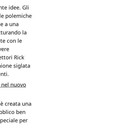
te idee. Gli
lle polemiche
te a una
tturando la
te con le
vere
ettori Rick
ione siglata
nti.
 nel nuovo
 è creata una
ubblico ben
speciale per