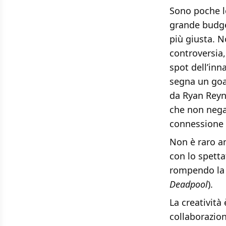
Sono poche le
grande budge
più giusta. N
controversia,
spot dell’in
segna un goa
da Ryan Reyno
che non nega 
connessione
Non è raro a
con lo spett
rompendo la q
Deadpool
).
La creatività
collaborazio