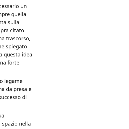
cessario un
mpre quella
ta sulla
opra citato
na trascorso,
me spiegato
 a questa idea
na forte
to legame
na da presa e
successo di
ua
 spazio nella