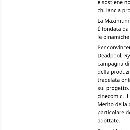
e sostiene no
chi lancia pr
La Maximum Ef
È fondata da
le dinamiche
Per convincer
Deadpool
, R
campagna di 
della produzi
trapelata onl
sul progetto
cinecomic, i
Merito della 
particolare d
adottate.