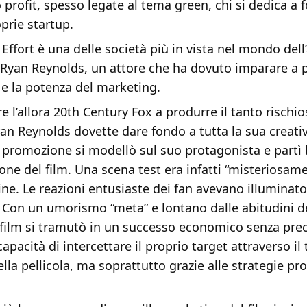
 profit, spesso legate al tema green, chi si dedica a 
oprie startup.
fort è una delle società più in vista nel mondo dell’
 Ryan Reynolds, un attore che ha dovuto imparare a 
 e la potenza del marketing.
e l’allora 20th Century Fox a produrre il tanto rischio
yan Reynolds dovette dare fondo a tutta la sua creativ
promozione si modellò sul suo protagonista e partì
one del film. Una scena test era infatti “misteriosam
ine. Le reazioni entusiaste dei fan avevano illuminato
. Con un umorismo “meta” e lontano dalle abitudini d
l film si tramutò in un successo economico senza pre
capacità di intercettare il proprio target attraverso il
ella pellicola, ma soprattutto grazie alle strategie p