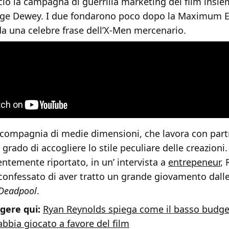
iò la campagna di guerrilla marketing del film insie
ge Dewey. I due fondarono poco dopo la Maximum Effo
a una celebre frase dell’X-Men mercenario.
 compagnia di medie dimensioni, che lavora con part
n grado di accogliere lo stile peculiare delle creazion
ntemente riportato, in un’ intervista a
entrepeneur
, 
onfessato di aver tratto un grande giovamento dalle 
Deadpool
.
gere qui:
Ryan Reynolds spiega come il basso budge
bbia giocato a favore del film