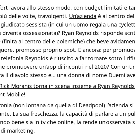
t lavora allo stesso modo, con budget limitati e tan
 più delle volte, travolgenti.
Un’azienda
è al centro de
giudicato sessista (in cui un uomo regala una cyclet
 diventa ossessionata)? Ryan Reynolds risponde scri
e (finita al centro delle polemiche) che beve avidamen
quore, promosso proprio spot. E ancora: per promuo
telefonia Reynolds è riuscito a far tornare sotto i rifl
ome
promuovere un’app di incontri nel 2020
? Con un’un
 tra il diavolo stesso e… una donna di nome Duemilave
Rick Moranis torna in scena insieme a Ryan Reynolds
nt Mobile!
ironia (non lontana da quella di Deadpool) l’azienda si
te. La sua freschezza, la capacità di parlare a un p
ndo bene sia in tv che online, la rende un’osservata 
di marketing.