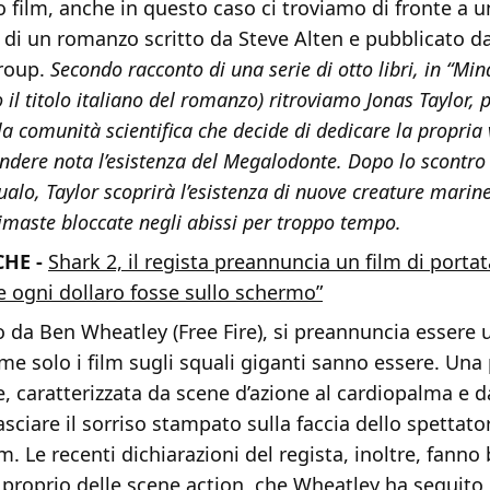
 film, anche in questo caso ci troviamo di fronte a u
di un romanzo scritto da Steve Alten e pubblicato da
roup.
Secondo racconto di una serie di otto libri, in “Min
o il titolo italiano del romanzo) ritroviamo Jonas Taylor,
la comunità scientifica che decide di dedicare la propria 
endere nota l’esistenza del Megalodonte. Dopo lo scontro 
alo, Taylor scoprirà l’esistenza di nuove creature marin
imaste bloccate negli abissi per troppo tempo.
HE -
Shark 2, il regista preannuncia un film di portat
e ogni dollaro fosse sullo schermo”
tto da Ben Wheatley (Free Fire), si preannuncia essere 
e solo i film sugli squali giganti sanno essere. Una 
e, caratterizzata da scene d’azione al cardiopalma e d
lasciare il sorriso stampato sulla faccia dello spettator
lm. Le recenti dichiarazioni del regista, inoltre, fanno
a proprio delle scene action, che Wheatley ha seguito