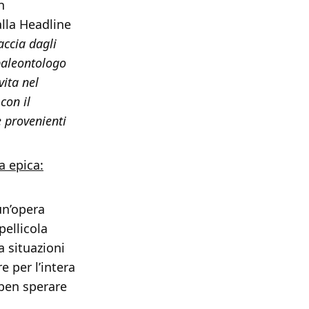
n
lla Headline
accia dagli
 paleontologo
vita nel
con il
e provenienti
a epica:
un’opera
pellicola
a situazioni
e per l’intera
 ben sperare