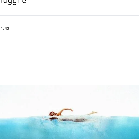
sfuggire
11:42