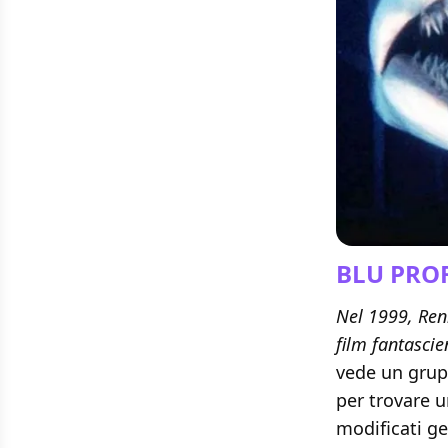
BLU PR
Nel 1999, Renn
film fantasci
vede un grupp
per trovare u
modificati g