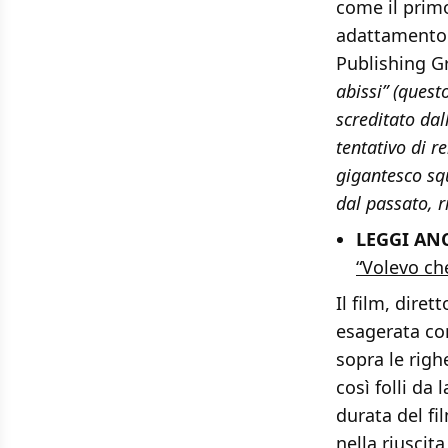
come il primo
adattamento 
Publishing G
abissi” (quest
screditato dal
tentativo di r
gigantesco squ
dal passato, r
LEGGI ANC
“Volevo ch
Il film, dire
esagerata com
sopra le righ
così folli da 
durata del fi
nella riuscit