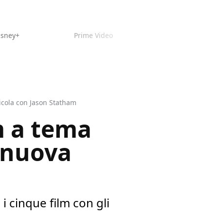
isney+
Prime Video
licola con Jason Statham
lm a tema
a nuova
i cinque film con gli