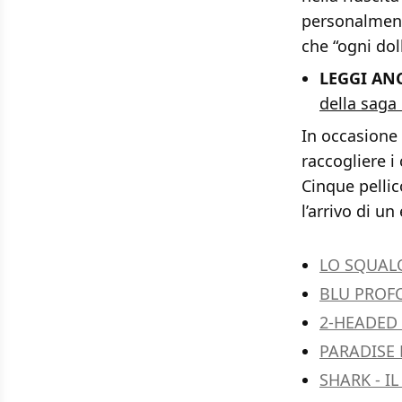
personalment
che “ogni dol
LEGGI ANC
della saga
In occasione 
raccogliere i
Cinque pellic
l’arrivo di 
LO SQUAL
BLU PRO
2-HEADED
PARADISE 
SHARK - I