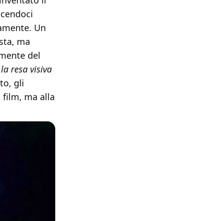
inventato il
acendoci
tamente. Un
asta, ma
 mente del
la resa visiva
to, gli
 film, ma alla