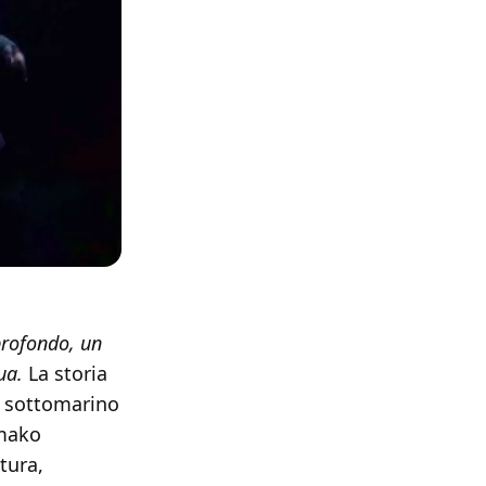
 profondo, un
qua.
La storia
io sottomarino
 mako
tura,