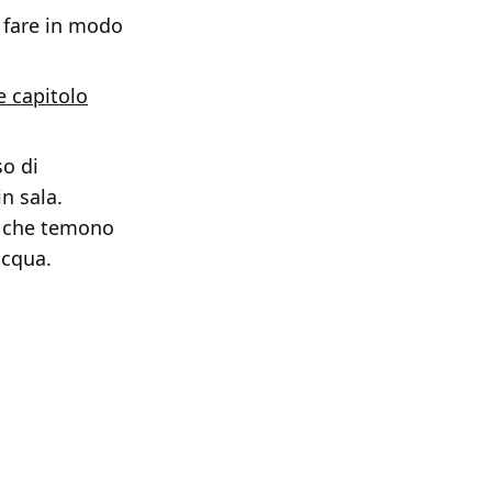
 fare in modo
re capitolo
so di
n sala.
 e che temono
acqua.