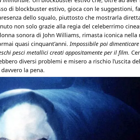
la immortale.
Un blockbuster estivo che, oltre ad aver 
so di blockbuster estivo, gioca con le suggestioni, f
presenza dello squalo, piuttosto che mostrarla diret
enuto non solo grazie alla regia del celeberrimo cine
lonna sonora di John Williams, rimasta iconica nella
ormai quasi cinquant’anni.
Impossibile poi dimenticare 
eschi pesci metallici creati appositamente per il film.
Cer
bbero diversi problemi e misero a rischio l’uscita del
e davvero la pena.