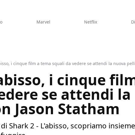
eo
Marvel
Netflix
D
abisso, i cinque film a tema squali da vedere se attendi la nuova pel
’abisso, i cinque fi
edere se attendi l
con Jason Statham
 di Shark 2 - L'abisso, scopriamo insieme 