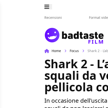
Recensioni
Format vid
FILM
Home
Focus
Shark 2 - L’
Shark 2 - L
squali da v
pellicola 
In occasione dell'uscita