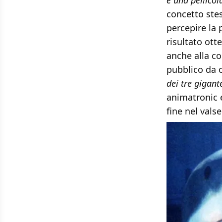
è una pellico
concetto stes
percepire la 
risultato ott
anche alla co
pubblico da 
dei tre gigant
animatronic e
fine nel vals