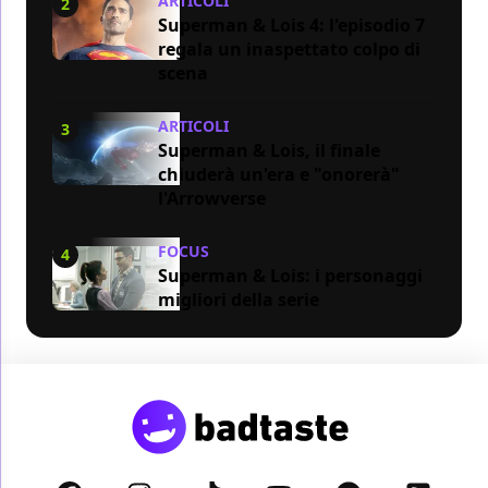
ARTICOLI
2
Superman & Lois 4: l'episodio 7
regala un inaspettato colpo di
scena
ARTICOLI
3
Superman & Lois, il finale
chiuderà un'era e "onorerà"
l'Arrowverse
FOCUS
4
Superman & Lois: i personaggi
migliori della serie