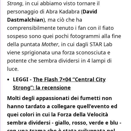
Strong
, in cui abbiamo visto tornare il
personaggio di Abra Kadabra (
David
Dastmalchian
), ma ciò che ha
comprensibilmente tenuto i fan con il fiato
sospeso sono quei pochi fotogrammi alla fine
della puntata
Mother
, in cui dagli STAR Lab
viene sprigionata una forza sconosciuta e
potente che sembra dividersi in 4 lampi di
luce.
LEGGI -
The Flash 7×04 “Central City
Strong”: la recensione
Molti degli appassionati dei fumetti non
hanno tardato a collegare quell'evento ed
quei colori in cui la Forza della Velocità
sembra dividersi - giallo, rosso, verde e blu -
con una trama che è stata sviluppata nel