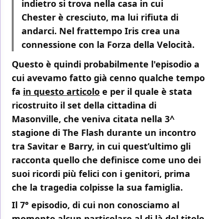
indietro si trova nella casa in cui
Chester è cresciuto, ma lui rifiuta di
andarci. Nel frattempo Iris crea una
connessione con la Forza della Velocità.
Questo è quindi probabilmente l'episodio a
cui avevamo fatto già cenno qualche tempo
fa
in questo articolo
e per il quale è stata
ricostruito il set della cittadina di
Masonville, che veniva citata nella 3^
stagione di The Flash durante un incontro
tra Savitar e Barry, in cui quest’ultimo gli
racconta quello che definisce come uno dei
suoi ricordi più felici con i genitori, prima
che la tragedia colpisse la sua famiglia.
Il 7° episodio, di cui non conosciamo al
momento alcun particolare al di là del titolo