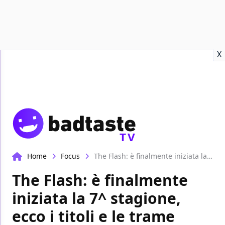
Recensioni
Format video
Marvel
Netflix
Disney+
Prime
X
TV
Home
Focus
The Flash: è finalmente iniziata la 7^ stagione, ecco i titoli e le trame
The Flash: è finalmente
iniziata la 7^ stagione,
ecco i titoli e le trame