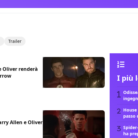
i
Trailer
e Oliver renderà
Arrow
I più 
Odissea
ingegn
House 
passo 
rry Allen e Oliver
Spider
ha pre