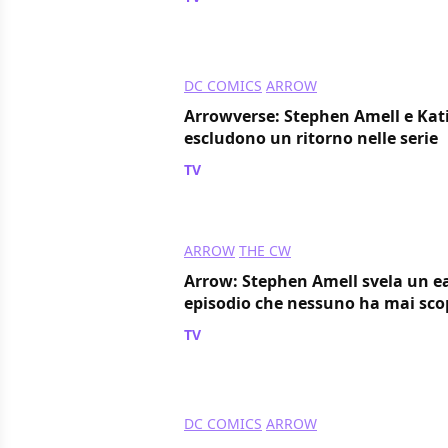
DC COMICS
ARROW
Arrowverse: Stephen Amell e Kat
escludono un ritorno nelle serie
TV
/ 09 apr 2022
ARROW
THE CW
Arrow: Stephen Amell svela un ea
episodio che nessuno ha mai sco
TV
/ 08 apr 2022
DC COMICS
ARROW