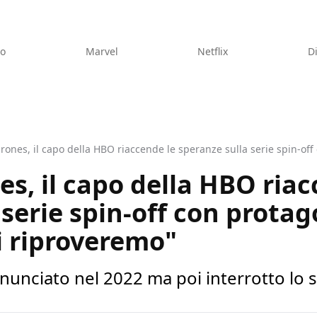
eo
Marvel
Netflix
D
s, il capo della HBO riac
 serie spin-off con protag
i riproveremo"
nunciato nel 2022 ma poi interrotto lo sc