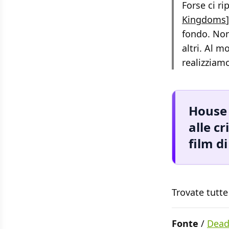
Forse ci ri
Kingdoms
fondo. Non
altri. Al m
realizziam
House 
alle c
film d
Trovate tutte
Fonte
/
Dead