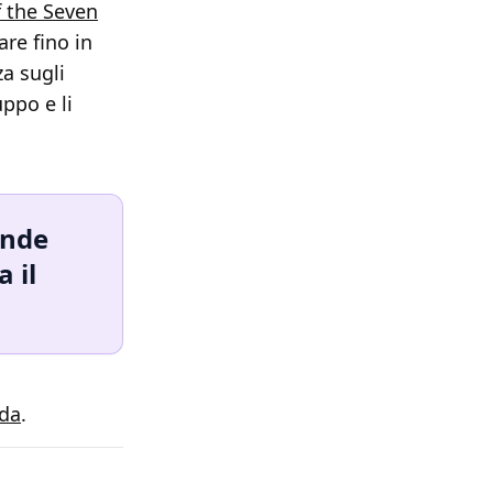
f the Seven
re fino in
a sugli
ppo e li
onde
 il
eda
.