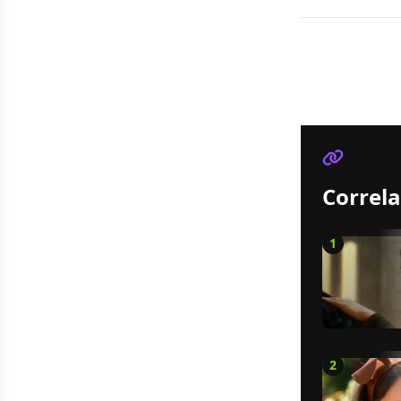
Correla
1
2