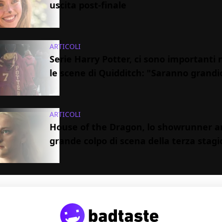
uscita post-finale
ARTICOLI
Serie Harry Potter, ci sono importanti 
le scene di Quidditch: "Saranno grandi
ARTICOLI
House of the Dragon, lo showrunner ant
grande colpo di scena della terza stag