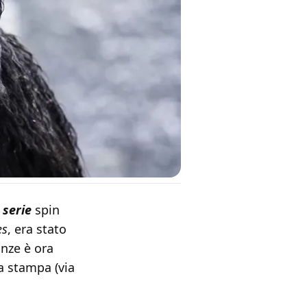
a
serie
spin
es
, era stato
anze è ora
a stampa (via