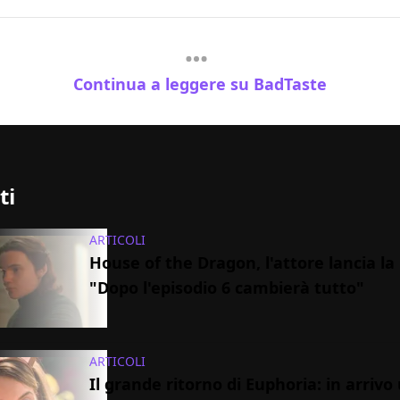
Continua a leggere su BadTaste
ti
ARTICOLI
House of the Dragon, l'attore lancia l
"Dopo l'episodio 6 cambierà tutto"
ARTICOLI
Il grande ritorno di Euphoria: in arrivo