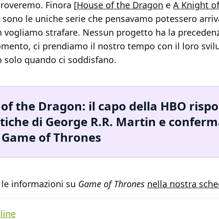
proveremo. Finora [
House of the Dragon
e
A Knight o
] sono le uniche serie che pensavamo potessero arriva
 vogliamo strafare. Nessun progetto ha la precedenz
omento, ci prendiamo il nostro tempo con il loro svilu
o solo quando ci soddisfano.
of the Dragon: il capo della HBO risp
ritiche di George R.R. Martin e conferma
i Game of Thrones
 le informazioni su
Game of Thrones
nella nostra sch
line