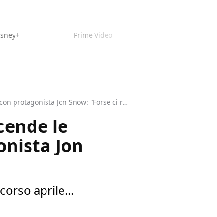
isney+
Prime Video
Game of Thrones, il capo della HBO riaccende le speranze sulla serie spin-off con protagonista Jon Snow: "Forse ci riproveremo"
cende le
onista Jon
orso aprile...