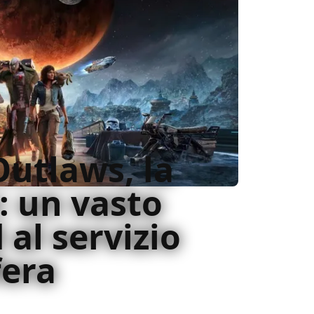
Outlaws, la
: un vasto
al servizio
fera
e di quanto l'universo di Guerre Stellari