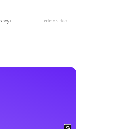
isney+
Prime Video