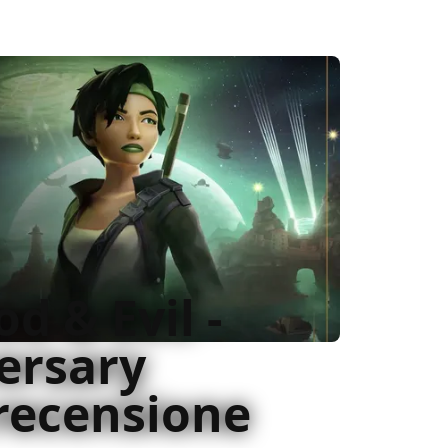
d & Evil -
ersary
 recensione