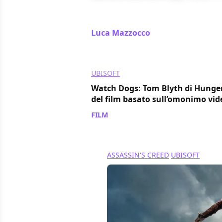
Beyond Good & Evil - 20th Anniversa
capolavoro Ubisoft creato da Mich
Luca Mazzocco
/ 27 giu 2024
UBISOFT
Watch Dogs: Tom Blyth di Hunger
del film basato sull’omonimo vid
FILM
/ 06 giu 2024
ASSASSIN'S CREED
UBISOFT