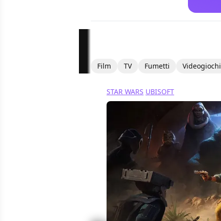
Film
TV
Fumetti
Videogiochi
STAR WARS
UBISOFT