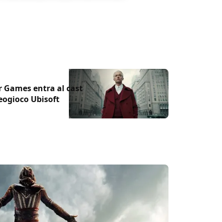
ry Edition è la versione definitiva del
el Ancel
 Games entra al cast
eogioco Ubisoft