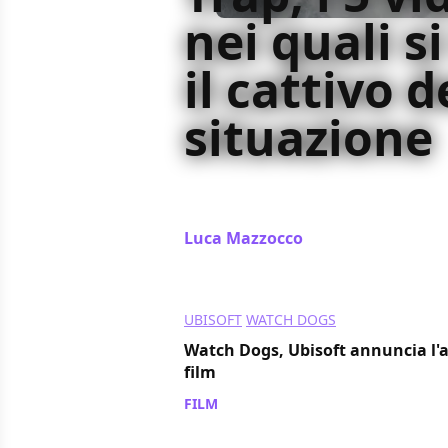
nei quali s
il cattivo d
situazione
In occasione dell'uscita di Trap, sc
interpreta il cattivo della situazion
Luca Mazzocco
/ 12 ago 2024
UBISOFT
WATCH DOGS
Watch Dogs, Ubisoft annuncia l'av
film
FILM
/ 05 lug 2024