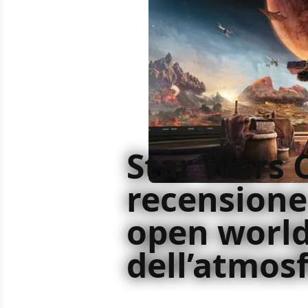
Star Wars 
recensione
open world 
dell’atmos
Star Wars Outlaws è la dimostrazion