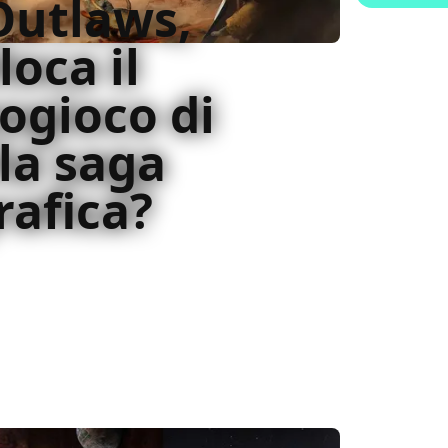
Outlaws,
loca il
ogioco di
la saga
afica?
ars Outlaws, scopriamo insieme come si
tertainment all'interno della saga ideata