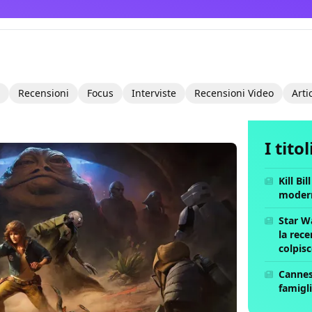
Recensioni
Focus
Interviste
Recensioni Video
Arti
I tito
Kill Bi
moder
Star W
la rece
colpis
Cannes 
famigli