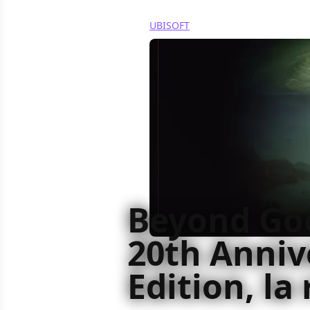
UBISOFT
Beyond Goo
20th Anniv
Edition, la