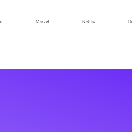
eo
Marvel
Netflix
D