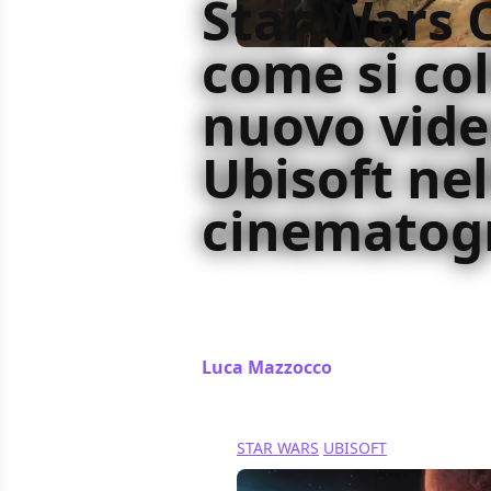
Star Wars 
come si col
nuovo vide
Ubisoft nel
cinematogr
In occasione dell'uscita di Star W
colloca il titolo targato Massive En
da George Lucas
Luca Mazzocco
/ 09 set 2024
STAR WARS
UBISOFT