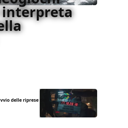
i interpreta
ella
opriamo insieme i 5 videogiochi nei quali si
e
vio delle riprese del