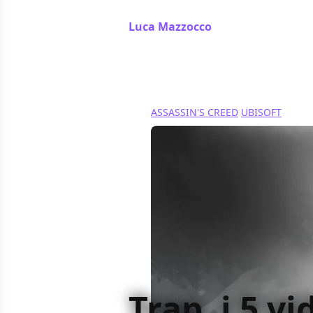
possa ancora essere affascinante pe
Luca Mazzocco
/ 06 set 2024
ASSASSIN'S CREED
UBISOFT
Trap, i 5 v