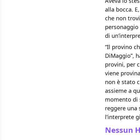
Aveva lo stes
alla bocca. E
che non trovi
personaggio 
di un’interpr
“Il provino c
DiMaggio”, ha
provini, per 
viene provinat
non è stato 
assieme a que
momento di s
reggere una s
l’interprete g
Nessun H