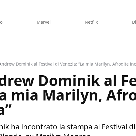
eo
Marvel
Netflix
D
Andrew Dominik al Festival di Venezia: ”La mia Marilyn, Afrodite i
drew Dominik al Fes
a mia Marilyn, Afr
a”
ik ha incontrato la stampa al Festival d