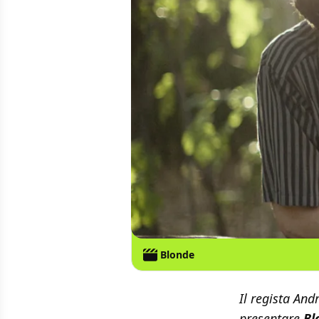
Blonde
Il regista An
presentare
Bl