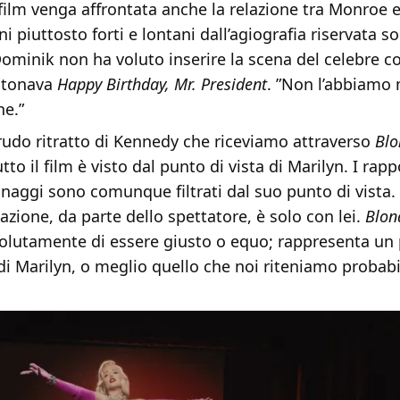
film venga affrontata anche la relazione tra Monroe 
i piuttosto forti e lontani dall’agiografia riservata s
Dominik non ha voluto inserire la scena del celebre 
intonava
Happy Birthday, Mr. President
. ”Non l’abbiamo 
ne.”
rudo ritratto di Kennedy che riceviamo attraverso
Blo
to il film è visto dal punto di vista di Marilyn. I rapp
sonaggi sono comunque filtrati dal suo punto di vista.
ione, da parte dello spettatore, è solo con lei.
Blon
olutamente di essere giusto o equo; rappresenta un 
 di Marilyn, o meglio quello che noi riteniamo probabi