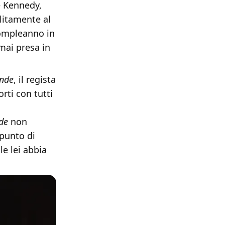
e Kennedy,
olitamente al
compleanno in
mai presa in
nde
, il regista
orti con tutti
de
non
punto di
le lei abbia