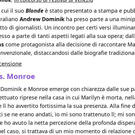
 cui il suo
Blonde
è stato presentato a stampa e pubbl
traliano
Andrew Dominik
ha preso parte a una minip
to di giornalisti. Un incontro per certi versi illuminant
sso a parte di tanti aspetti legati alla sua opera; dall
as
come protagonista alla decisione di raccontare Mar
enzionale, distaccandosi dalle biografie tradizional
censione
s. Monroe
a Dominik e Monroe emerge con chiarezza dalle sue p
ttuato riprese nella casa in cui Marilyn è morta, nell
 lì ho avvertito fortissima la sua presenza. Alla fine d
i se ne erano andati, io mi sono trattenuto lì; mi so
 e ho avuto la netta percezione della profonda dispe
uel caso, si trattava di un mio momento di relazione c