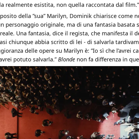
la realmente esistita, non quella raccontata dal film.”
posito della ”sua” Marilyn, Dominik chiarisce come non
n personaggio originale, ma di una fantasia basata s
eale. Una fantasia, dice il regista, che manifesta il d
i chiunque abbia scritto di lei - di salvarla tardivam
gioranza delle opere su Marilyn è: ”Io sì che l’avrei ca
 avrei potuto salvarla.”
Blonde
non fa differenza in que