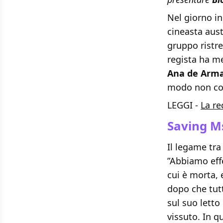
Nel giorno in
cineasta aus
gruppo ristret
regista ha me
Ana de Arm
modo non conv
LEGGI -
La re
Saving M
Il legame tr
”Abbiamo effe
cui è morta, e
dopo che tutt
sul suo letto
vissuto. In q