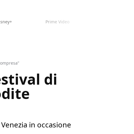
isney+
Prime Video
ncompresa”
tival di
odite
i Venezia in occasione