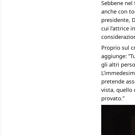
Sebbene nel 
anche con ton
presidente, 
cui l’attrice 
considerazio
Proprio sul c
aggiunge: ”Tut
gli altri per
L’immedesimaz
pretende ass
vista, quello
provato.”