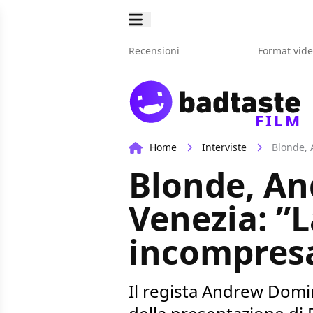
Recensioni
Format vid
FILM
Home
Interviste
Blonde, 
Blonde, An
Venezia: ”L
incompres
Il regista Andrew Domin