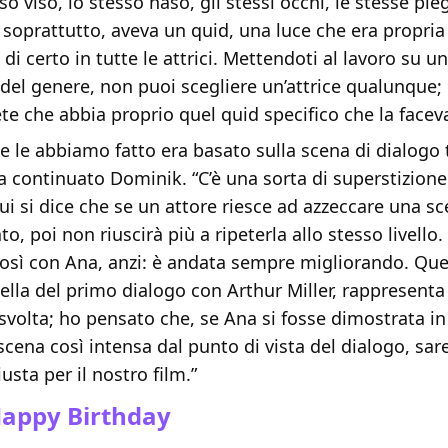
so viso, lo stesso naso, gli stessi occhi, le stesse pie
, soprattutto, aveva un quid, una luce che era propria 
 di certo in tutte le attrici. Mettendoti al lavoro su u
del genere, non puoi scegliere un’attrice qualunque;
ete che abbia proprio quel quid specifico che la faceva
he le abbiamo fatto era basato sulla scena di dialogo t
 continuato Dominik. “C’è una sorta di superstizione
cui si dice che se un attore riesce ad azzeccare una 
o, poi non riuscirà più a ripeterla allo stesso livello.
così con Ana, anzi: è andata sempre migliorando. Que
lla del primo dialogo con Arthur Miller, rappresenta
volta; ho pensato che, se Ana si fosse dimostrata in
cena così intensa dal punto di vista del dialogo, sar
iusta per il nostro film.”
appy Birthday