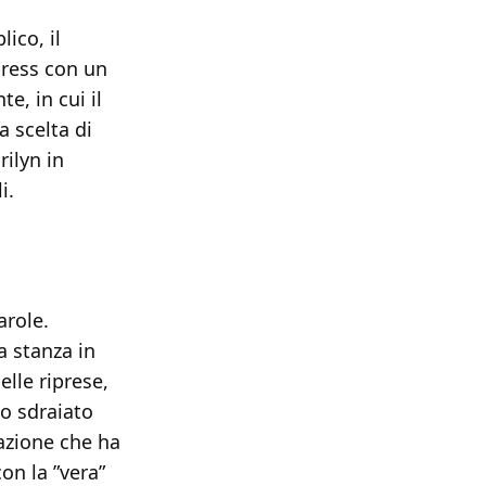
ico, il
ress con un
e, in cui il
a scelta di
ilyn in
i.
arole.
a stanza in
elle riprese,
no sdraiato
razione che ha
on la ”vera”