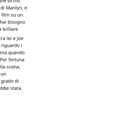
ghe vicino
di Marilyn, e
n film su un
 hai bisogno
 brillare.
ra lei e Joe
 riguardo i
scena quando
 Per fortuna
lla scena,
 un
 grado di
ebbe stata