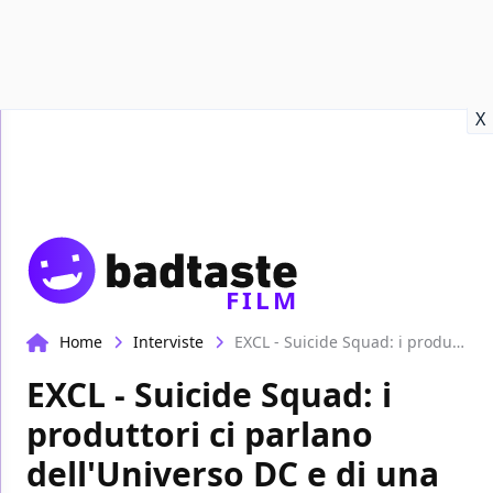
Recensioni
Format video
Marvel
Netflix
Disney+
Prime
X
FILM
Home
Interviste
EXCL - Suicide Squad: i produttori ci parlano dell'Universo DC e di una edizione estesa
EXCL - Suicide Squad: i
produttori ci parlano
dell'Universo DC e di una