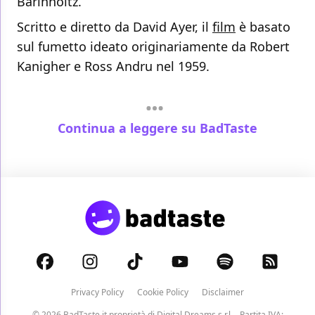
Barinholtz.
Scritto e diretto da David Ayer, il
film
è basato
sul fumetto ideato originariamente da Robert
Kanigher e Ross Andru nel 1959.
Continua a leggere su BadTaste
Privacy Policy
Cookie Policy
Disclaimer
© 2026 BadTaste.it proprietà di
Digital Dreams s.r.l.
- Partita IVA: