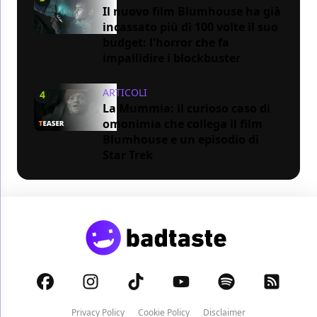
Il nuovo film Blumhouse ha già
incassato più di 100 volte il suo
budget: l'horror che fa
impallidire i blockbuster
ARTICOLI
4
La Mummia: il curioso caso di
omonimia che collega il film
Blumhouse e un episodio di
Star Trek
Privacy Policy
Cookie Policy
Disclaimer