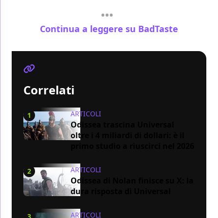
Continua a leggere su BadTaste
Correlati
ARTICOLI
1
Odissea trascina Universal
oltre i 4 miliardi di dollari: è il
primo studio a riuscirci nel 2026
ARTICOLI
2
Odissea di Nolan finisce su X: la
dura risposta di Universal
ARTICOLI
3