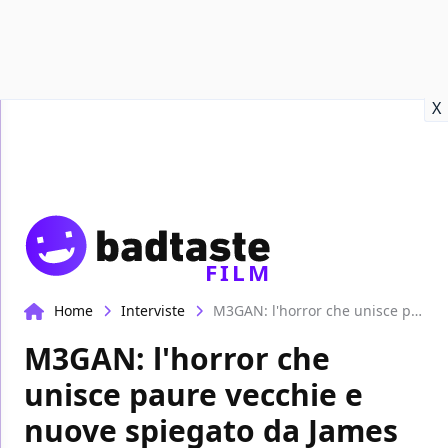
Recensioni
Format video
Marvel
Netflix
Disney+
Prime
X
FILM
Home
Interviste
M3GAN: l'horror che unisce paure vecchie e nuove spiegato da James Wan e Jason Blum
M3GAN: l'horror che
unisce paure vecchie e
nuove spiegato da James