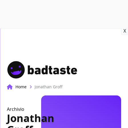
Recensioni
Format video
Marvel
Netflix
Disney+
Prime
X
Home
Jonathan Groff
Archivio
Jonathan