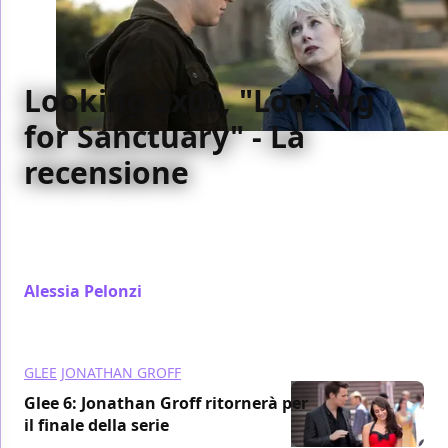
Looking 2x09, "Looking
for Sanctuary" - La
recensione
Nel penultimo episodio, Looking rallenta il ritmo per
chiarire legami irrisolti e preparare il terreno a un
finale di stagione che si preannuncia amaro
Alessia Pelonzi
/ 20 mar 2015
GLEE
JONATHAN GROFF
Glee 6: Jonathan Groff ritornerà per
il finale della serie