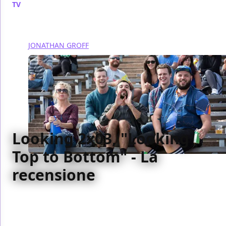
TV
/ 20 feb 2015
JONATHAN GROFF
Looking 2x03, "Looking
Top to Bottom" - La
recensione
Il terzo episodio della seconda stagione di Looking
non porta molto avanti la trama, avvalendosi di
ingredienti migliori del risultato finale