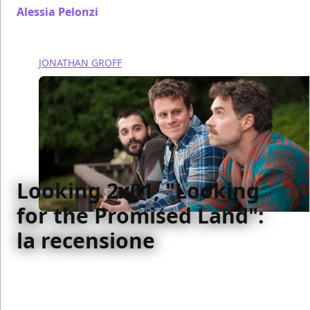
Alessia Pelonzi
/ 28 gen 2015
JONATHAN GROFF
Looking 2x01, "Looking
for the Promised Land":
la recensione
Looking torna con un episodio che conferma pregi e
difetti della scorsa stagione, con un buon numero di
novità promettenti