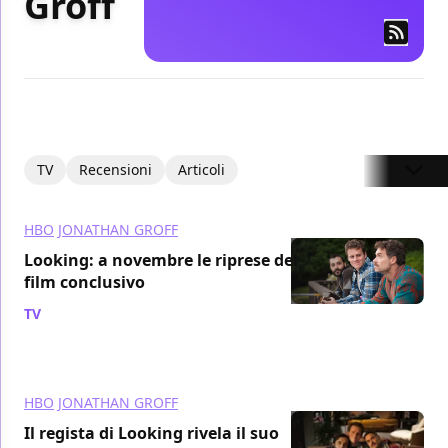
Groff
TV
Recensioni
Articoli
HBO
JONATHAN GROFF
Looking: a novembre le riprese del
film conclusivo
TV
/ 14 ott 2015
HBO
JONATHAN GROFF
Il regista di Looking rivela il suo