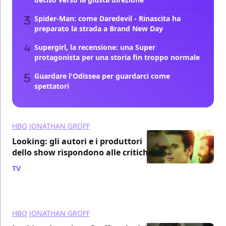
Spider-Man: come Daredevil - Rinascita ha
preparato la strada a Brand New Day
Supergirl, la recensione: una Super
protagonista per una storia fin troppo normale
Guardare l'Odissea per guardarci come
spettatori
HBO
JONATHAN GROFF
Looking: gli autori e i produttori
dello show rispondono alle critiche
TV
/ 20 feb 2014
HBO
JONATHAN GROFF