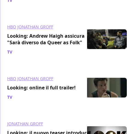
TV
/ 18 gen 2014
HBO
JONATHAN GROFF
Looking: Andrew Haigh assicura
"Sarà diverso da Queer as Folk"
TV
/ 11 gen 2014
HBO
JONATHAN GROFF
Looking: online il full trailer!
TV
/ 26 nov 2013
JONATHAN GROFF
Looking: il nuovo teaser introduce