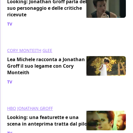
Looking: Jonathan Groff parla del
suo personaggio e delle critiche
ricevute
TV
/ 03 feb 2014
CORY MONTEITH
GLEE
Lea Michele racconta a Jonathan
Groff il suo legame con Cory
Monteith
TV
/ 29 gen 2014
HBO
JONATHAN GROFF
Looking: una featurette e una
scena in anteprima tratta dal pilot