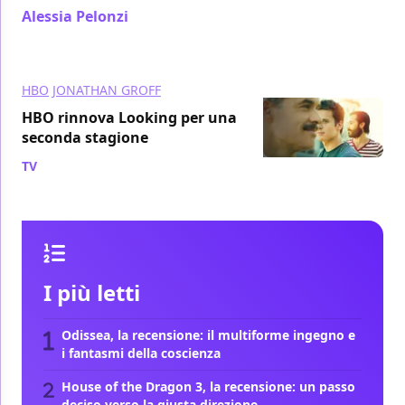
Alessia Pelonzi
/ 13 gen 2015
HBO
JONATHAN GROFF
HBO rinnova Looking per una
seconda stagione
TV
/ 26 feb 2014
I più letti
Odissea, la recensione: il multiforme ingegno e
i fantasmi della coscienza
House of the Dragon 3, la recensione: un passo
deciso verso la giusta direzione