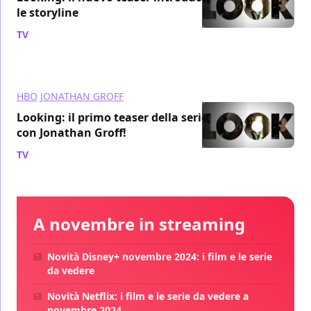
le storyline
TV
/ 15 nov 2013
HBO
JONATHAN GROFF
Looking: il primo teaser della serie
con Jonathan Groff!
TV
/ 11 nov 2013
A novembre in streaming
Novità Disney+ novembre 2024: i film e le serie
da vedere
Novità Netflix: i film e le serie da vedere a
novembre 2024