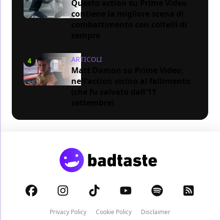
Questo action su Prime Video
contiene la migliore scena di
combattimento con coltelli di
sempre
ARTICOLI
4
Matt Damon su Prime Video,
nell'action vicino al fallimento
(che fu salvato dall'11
settembre)
Privacy Policy
Cookie Policy
Disclaimer