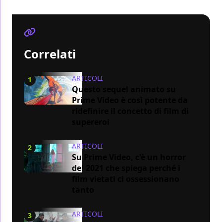
Correlati
ARTICOLI
1
Questo sequel animato su
Prime Video è così potente da
ridefinire il concetto di film di
supereroi
ARTICOLI
2
Su Prime Video, c'è un horror
del 2021 che spiega perché i
film vietati ci ossessionano
tanto
ARTICOLI
3