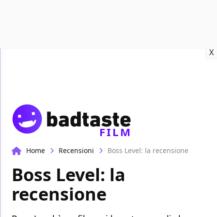
Recensioni
Format video
Marvel
Netflix
Disney+
Prime
X
FILM
Home
Recensioni
Boss Level: la recensione
Boss Level: la
recensione