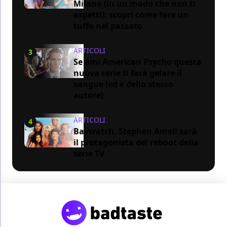
Milano (in un modo che non ti
aspetti): scopri come fare un
tuffo nel passato
ARTICOLI
3
Se ami American Psycho questa
nuova serie ti farà gelare il
sangue (ed è dello stesso
autore)
ARTICOLI
4
Baywatch, Stephen Amell sarà
il protagonista del reboot della
serie TV