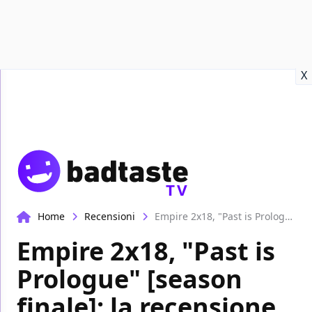
Recensioni
Format video
Marvel
Netflix
Disney+
Prime
X
TV
Home
Recensioni
Empire 2x18, "Past is Prologue" [season finale]: la recensione
Empire 2x18, "Past is
Prologue" [season
finale]: la recensione