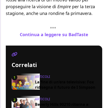
propseguire la visione di
Empire
per la terza
stagione, anche una rondine fa primavera.
Continua a leggere su BadTaste
Correlati
ARTICOLI
1
La fine di un’era televisiva: Fox
ridisegna il futuro de I Simpson
ARTICOLI
2
Beverly Hills 90210 ritorna a