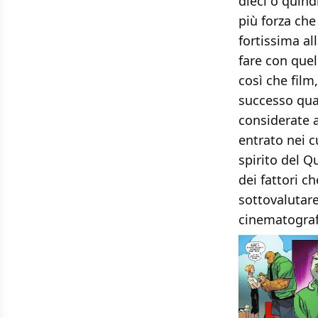
dieci o quind
più forza che
fortissima al
fare con quel
così che film
successo quas
considerate a
entrato nei c
spirito del 
dei fattori c
sottovalutare
cinematograf