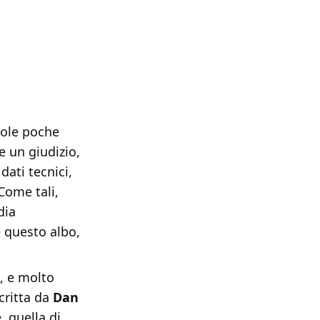
 sole poche
e un giudizio,
ati tecnici,
Come tali,
dia
e questo albo,
a, e molto
scritta da
Dan
, quella di