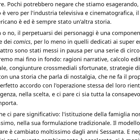
re. Pochi potrebbero negare che stiamo esagerando, 
è vero per l'industria televisiva e cinematografica, 
icano è ed è sempre stato un'altra storia.
ia o no, il perpetuarsi dei personaggi è una compone
e dei
comics
, per lo meno in quelli dedicati ai super er
attro sono stati messi in pausa per una serie di circ
mo mai fino in fondo: ragioni narrative, calcolo edit
le, congiunture crossmediali sfortunate, strategie d
on una storia che parla di nostalgia, che ne fa il pro
perfetto accordo con l'operazione stessa del loro rient
ligenza, nella scelta, e ci pare ci sia tutta la consapev
mporta.
he ci pare significativo: l'istituzione della famiglia no
simo, nella sua formulazione tradizionale. Il modello
are è cambiato moltissimo dagli anni Sessanta. E neg