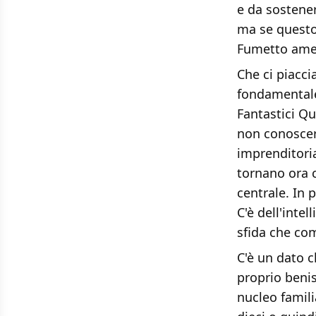
e da sostene
ma se questo 
Fumetto amer
Che ci piacc
fondamental
Fantastici Qu
non conoscere
imprenditoria
tornano ora c
centrale. In 
C'è dell'intel
sfida che co
C'è un dato c
proprio benis
nucleo famili