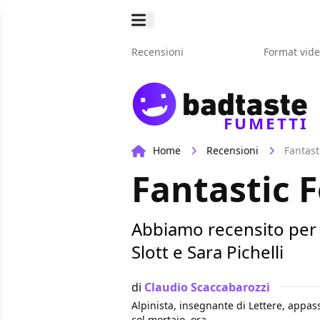
Recensioni
Format vid
FUMETTI
Home
Recensioni
Fantast
Fantastic F
Abbiamo recensito per v
Slott e Sara Pichelli
di
Claudio Scaccabarozzi
Alpinista, insegnante di Lettere, appass
col mortaio, ora.