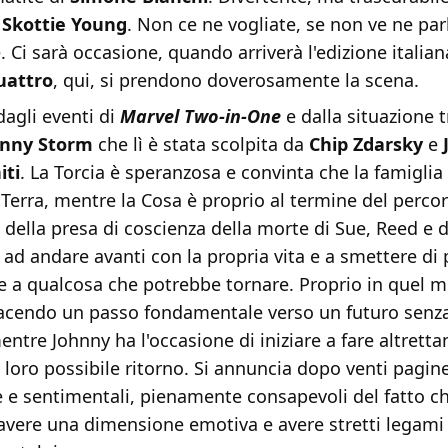
i
Skottie Young
. Non ce ne vogliate, se non ve ne pa
 Ci sarà occasione, quando arriverà l'edizione italiana
uattro
, qui, si prendono doverosamente la scena.
dagli eventi di
Marvel Two-in-One
e dalla situazione 
hnny Storm
che lì è stata scolpita da
Chip Zdarsky
e
iti
. La Torcia è speranzosa e convinta che la famiglia
 Terra, mentre la Cosa è proprio al termine del percor
 della presa di coscienza della morte di Sue, Reed e d
ad andare avanti con la propria vita e a smettere di 
 a qualcosa che potrebbe tornare. Proprio in quel 
acendo un passo fondamentale verso un futuro senz
mentre Johnny ha l'occasione di iniziare a fare altrett
l loro possibile ritorno. Si annuncia dopo venti pagine
e e sentimentali, pienamente consapevoli del fatto c
avere una dimensione emotiva e avere stretti legami 