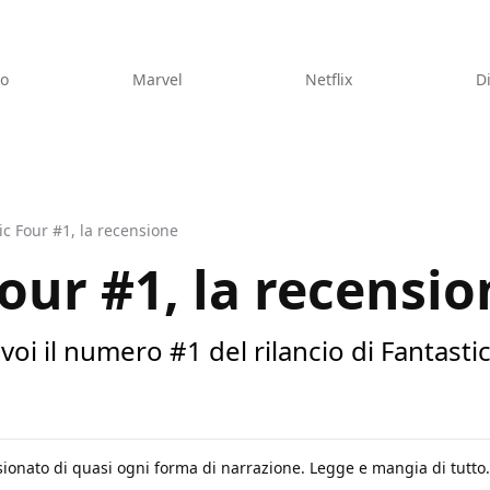
eo
Marvel
Netflix
D
ic Four #1, la recensione
our #1, la recensio
oi il numero #1 del rilancio di Fantasti
ionato di quasi ogni forma di narrazione. Legge e mangia di tutto. B