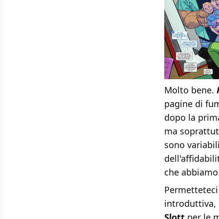
Molto bene.
pagine di fume
dopo la prima
ma soprattutt
sono variabil
dell'affidabi
che abbiamo 
Permetteteci 
introduttiva
Slott
per le m