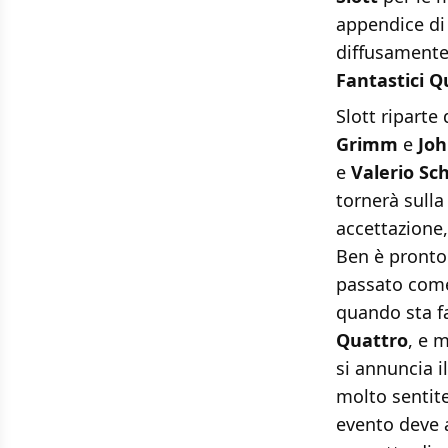
appendice d
diffusamente.
Fantastici Q
Slott riparte 
Grimm
e
Jo
e
Valerio Sch
tornerà sulla
accettazione,
Ben è pronto 
passato come
quando sta f
Quattro
, e 
si annuncia i
molto sentit
evento deve 