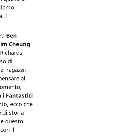
rliamo
. I
tra
Ben
Jim Cheung
 Richards
so di
ei ragazzi:
pensare al
momento,
a i
Fantastici
anto, ecco che
 di storia
he questo
con il