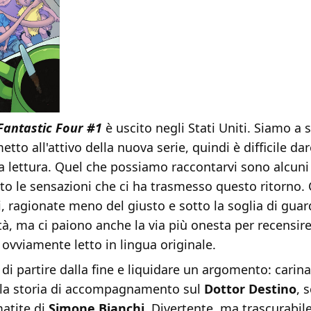
Fantastic Four #1
è uscito negli Stati Uniti. Siamo a
tto all'attivo della nuova serie, quindi è difficile dar
 lettura. Quel che possiamo raccontarvi sono alcuni d
o le sensazioni che ci ha trasmesso questo ritorno. 
i, ragionate meno del giusto e sotto la soglia di guar
lità, ma ci paiono anche la via più onesta per recensir
ovviamente letto in lingua originale.
di partire dalla fine e liquidare un argomento: carin
, la storia di accompagnamento sul
Dottor Destino
, 
atite di
Simone Bianchi
. Divertente, ma trascurabile