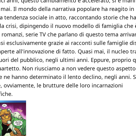
ici anni, questo cambiamento è accelerato, si è mani
 mai. Il mondo della narrativa popolare ha reagito i
la tendenza sociale in atto, raccontando storie che h
la crisi, dipingendo il nuovo modello di famiglia che
, romanzi, serie TV che parlano di questo tema arriva
i esclusivamente grazie ai racconti sulle famiglie di
perte all'innovazione di fatto. Quasi mai, il nucleo tr
uori del pubblico, negli ultimi anni. Eppure, proprio 
Quartetto. Non riusciamo a non vedere questo aspet
he ne hanno determinato il lento declino, negli anni. 
, ovviamente, le brutture delle loro incarnazioni
iche.