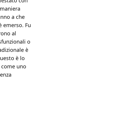
festato con
n maniera
anno a che
 è emerso. Fu
rono al
sfunzionali o
adizionale è
questo è lo
to come uno
Senza