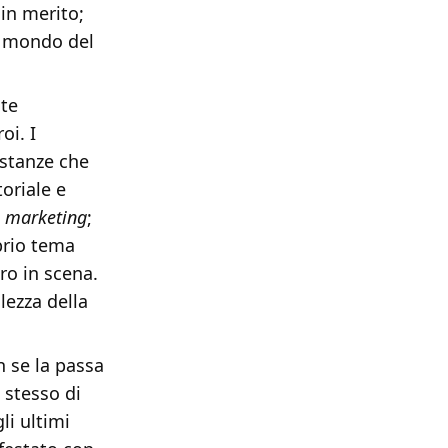
in merito;
il mondo del
nte
oi. I
ostanze che
oriale e
i
marketing
;
prio tema
ro in scena.
olezza della
n se la passa
 stesso di
li ultimi