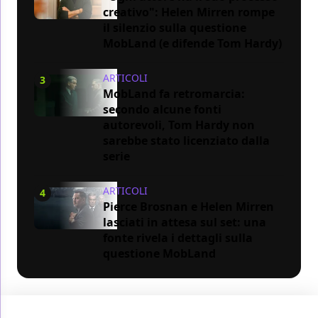
creativo": Helen Mirren rompe
il silenzio sulla questione
MobLand (e difende Tom Hardy)
ARTICOLI
3
MobLand fa retromarcia:
secondo alcune fonti
autorevoli, Tom Hardy non
sarebbe stato licenziato dalla
serie
ARTICOLI
4
Pierce Brosnan e Helen Mirren
lasciati in attesa sul set: una
fonte rivela i dettagli sulla
questione MobLand