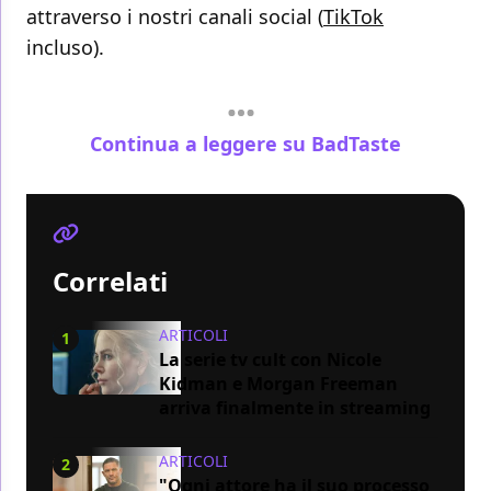
attraverso i nostri canali social (
TikTok
incluso).
Continua a leggere su BadTaste
Correlati
ARTICOLI
1
La serie tv cult con Nicole
Kidman e Morgan Freeman
arriva finalmente in streaming
ARTICOLI
2
"Ogni attore ha il suo processo