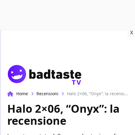
Recensioni
Format video
Marvel
Netflix
Disney+
Prime
X
TV
Home
Recensioni
Halo 2×06, “Onyx”: la recensione
Halo 2×06, “Onyx”: la
recensione