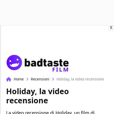
Recensioni
Format video
Marvel
Netflix
Disney+
Prime
X
FILM
Home
Recensioni
Holiday, la video recensione
Holiday, la video
recensione
La video recensione di Holiday, un film di