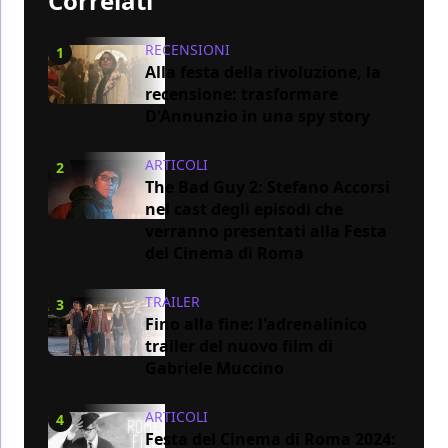
Correlati
RECENSIONI
1
Alla festa della rivoluzione, la
recensione: trasformare
D'Annunzio in una spy story
ARTICOLI
2
The Bad Guy 2: Stefano Accorsi
nel cast degli episodi che
verranno presentati alla Festa
del Cinema di Roma
TRAILER
3
Fino alla fine: l'adrenalinico
trailer del nuovo film di
Gabriele Muccino
ARTICOLI
4
Festa del Cinema di Roma 2024: