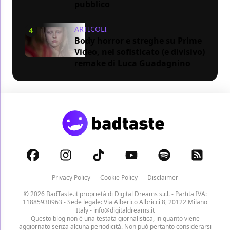
pubblico
ARTICOLI
4
Body horror e streghe su Prime
Video, nel sofisticato (e divisivo)
remake di Luca Guadagnino
Privacy Policy
Cookie Policy
Disclaimer
© 2026 BadTaste.it proprietà di
Digital Dreams s.r.l.
- Partita IVA:
11885930963 - Sede legale: Via Alberico Albricci 8, 20122 Milano
Italy -
info@digitaldreams.it
Questo blog non è una testata giornalistica, in quanto viene
aggiornato senza alcuna periodicità. Non può pertanto considerarsi