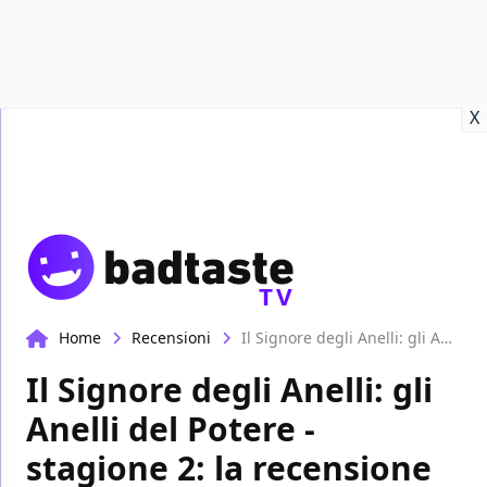
Recensioni
Format video
Marvel
Netflix
Disney+
Prime
X
TV
Home
Recensioni
Il Signore degli Anelli: gli Anelli del Potere - stagione 2: la recensione video
Il Signore degli Anelli: gli
Anelli del Potere -
stagione 2: la recensione