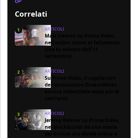
Correlati
ARTICOLI
1
Matt Damon su Prime Video,
nell'action vicino al fallimento
(che fu salvato dall'11
settembre)
ARTICOLI
2
Su Prime Video, il capolavoro
dell'animazione DreamWorks
ancora imbattibile dopo più di
vent'anni
ARTICOLI
3
Jeremy Renner su Prime Video,
nel blockbuster da una storia
dei Grimm che divide critica e