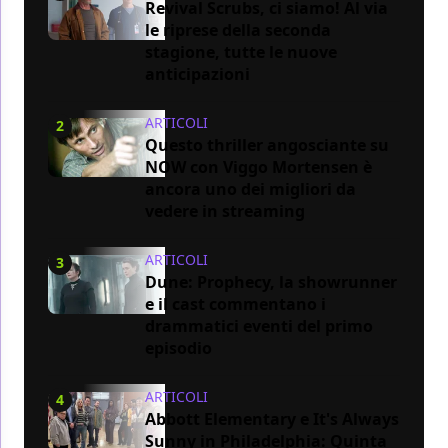
Revival Scrubs, ci siamo! Al via
le riprese della seconda
stagione, tutte le nuove
anticipazioni
ARTICOLI
2
Questo thriller angosciante su
NOW con Viggo Mortensen è
ancora uno dei migliori da
vedere in streaming
ARTICOLI
3
Dune: Prophecy, la showrunner
e il cast commentano i
drammatici eventi del primo
episodio
ARTICOLI
4
Abbott Elementary e It's Always
Sunny in Philadelphia: Quinta