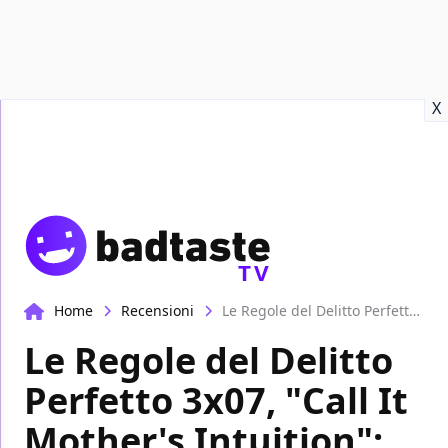
Recensioni
Format video
Marvel
Netflix
Disney+
Prime
X
TV
Home
Recensioni
Le Regole del Delitto Perfetto 3x07, "Call It Mother's Intuition": la recensione
Le Regole del Delitto
Perfetto 3x07, "Call It
Mother's Intuition":