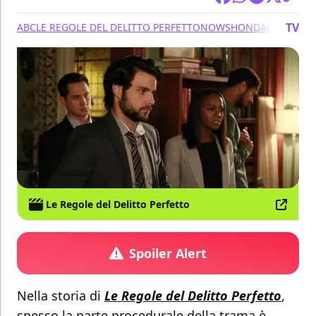
TV
ABC
LE REGOLE DEL DELITTO PERFETTO
NOW
SHONDALAND
Le Regole del Delitto Perfetto
Spoiler Alert
Nella storia di
Le Regole del Delitto Perfetto
,
spesso la parte procedurale della trama è