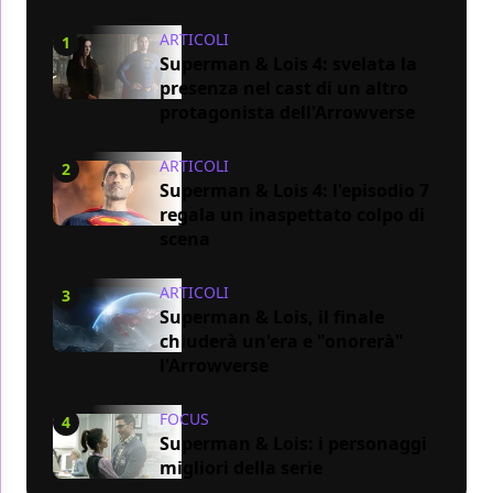
ARTICOLI
1
Superman & Lois 4: svelata la
presenza nel cast di un altro
protagonista dell'Arrowverse
ARTICOLI
2
Superman & Lois 4: l'episodio 7
regala un inaspettato colpo di
scena
ARTICOLI
3
Superman & Lois, il finale
chiuderà un'era e "onorerà"
l'Arrowverse
FOCUS
4
Superman & Lois: i personaggi
migliori della serie