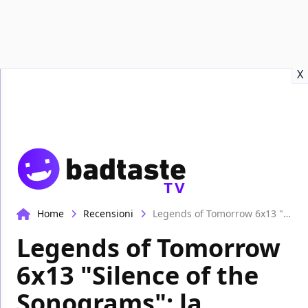
Recensioni
Format video
Marvel
Netflix
Disney+
Prime
X
TV
Home
Recensioni
Legends of Tomorrow 6x13 "Silence of the Sonograms": la recensione
Legends of Tomorrow
6x13 "Silence of the
Sonograms": la