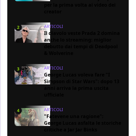
per la prima volta ai video dei
creator
ARTICOLI
2
Il diavolo veste Prada 2 domina
anche lo streaming: miglior
debutto dai tempi di Deadpool
& Wolverine
ARTICOLI
3
George Lucas voleva fare "I
Simpson di Star Wars": dopo 13
anni arriva la prima uscita
ufficiale
ARTICOLI
4
"Fatevene una ragione":
George Lucas asfalta le storiche
critiche a Jar Jar Binks