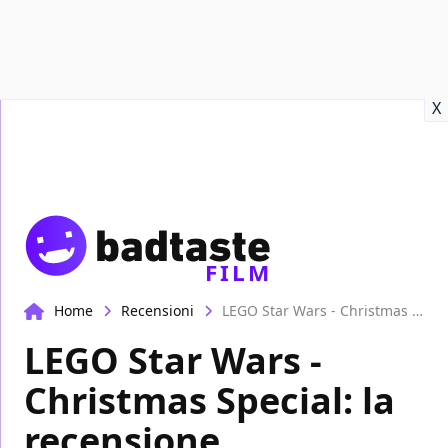
Recensioni
Format video
Marvel
Netflix
Disney+
Prime
X
FILM
Home
Recensioni
LEGO Star Wars - Christmas Special: la recensione
LEGO Star Wars -
Christmas Special: la
recensione