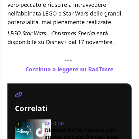
vero peccato è riuscire a intravvedere
nell’abbinata LEGO e Star Wars delle grandi
potenzialità, mai pienamente realizzate.
LEGO Star Wars - Christmas Special
sarà
disponibile su Disney+ dal 17 novembre.
Continua a leggere su BadTaste
Correlati
ARTICOLI
1
Disney e TikTok firmano uno
storico accordo: Disney+ apre