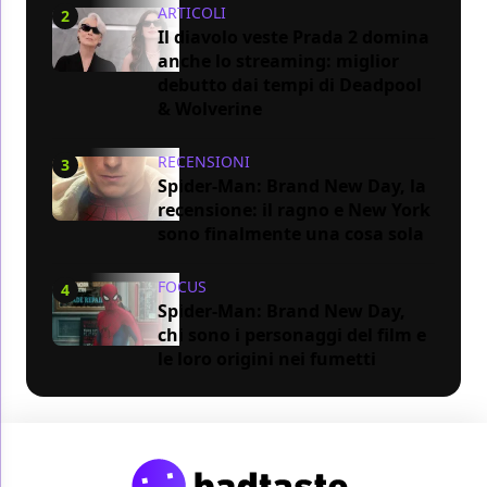
ARTICOLI
2
Il diavolo veste Prada 2 domina
anche lo streaming: miglior
debutto dai tempi di Deadpool
& Wolverine
RECENSIONI
3
Spider-Man: Brand New Day, la
recensione: il ragno e New York
sono finalmente una cosa sola
FOCUS
4
Spider-Man: Brand New Day,
chi sono i personaggi del film e
le loro origini nei fumetti