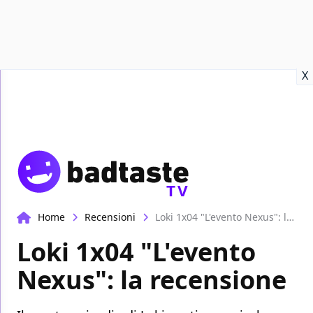
Recensioni
Format video
Marvel
Netflix
Disney+
Prime
X
TV
Home
Recensioni
Loki 1x04 "L'evento Nexus": la recensione
Loki 1x04 "L'evento
Nexus": la recensione