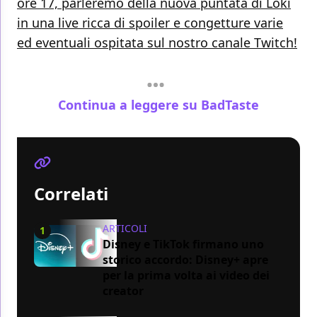
ore 17, parleremo della nuova puntata di Loki
in una live ricca di spoiler e congetture varie
ed eventuali ospitata sul nostro canale Twitch!
Continua a leggere su BadTaste
Correlati
ARTICOLI
1
Disney e TikTok firmano uno
storico accordo: Disney+ apre
per la prima volta ai video dei
creator