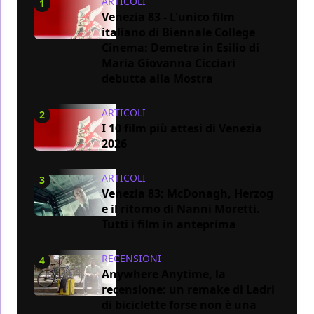
ARTICOLI
1
Venezia 83 - L'unico film
italiano di Biennale College
Cinema: Demetra in Esilio di
Maria Giovanna Cicciari
debutta alla Mostra
ARTICOLI
2
I 10 film più attesi di Venezia
2026
ARTICOLI
3
Venezia 83: McDonagh, Herzog
e il ritorno di Nanni Moretti.
Tutti i film in anteprima
RECENSIONI
4
Anywhere Anytime, la
recensione: un remake di Ladri
di biciclette forse non è una