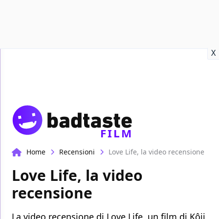
Recensioni
Format video
Marvel
Netflix
Disney+
Prime
X
FILM
Home
Recensioni
Love Life, la video recensione
Love Life, la video
recensione
La video recensione di Love Life, un film di Kôji