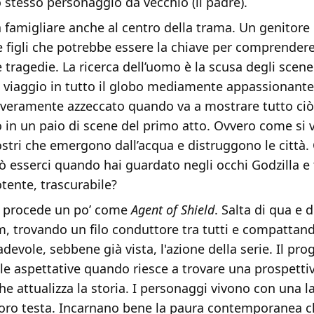
o stesso personaggio da vecchio (il padre).
a famigliare anche al centro della trama. Un genitore
 figli che potrebbe essere la chiave per comprendere 
e tragedie. La ricerca dell’uomo è la scusa degli scen
un viaggio in tutto il globo mediamente appassionant
 veramente azzeccato quando va a mostrare tutto ciò 
o in un paio di scene del primo atto. Ovvero come si v
tri che emergono dall’acqua e distruggono le città.
 esserci quando hai guardato negli occhi Godzilla e t
tente, trascurabile?
procede un po’ come
Agent of Shield
. Salta di qua e d
lm, trovando un filo conduttore tra tutti e compattand
adevole, sebbene già vista, l'azione della serie. Il pro
le aspettative quando riesce a trovare una prospetti
he attualizza la storia. I personaggi vivono con una 
 loro testa. Incarnano bene la paura contemporanea c