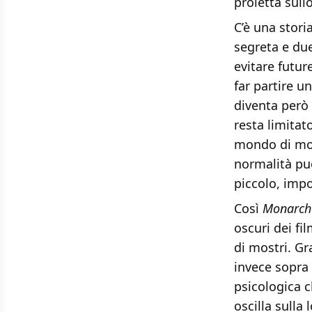
proietta sull
C’è una stori
segreta e due
evitare futur
far partire 
diventa però
resta limitat
mondo di mos
normalità può
piccolo, impo
Così
Monarch
oscuri dei fi
di mostri. Gr
invece sopra 
psicologica c
oscilla sulla