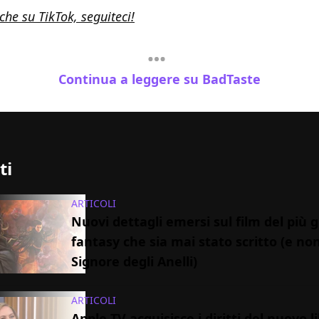
he su TikTok, seguiteci!
Continua a leggere su BadTaste
ti
ARTICOLI
Nuovi dettagli emersi sul film del più 
fantasy che sia mai stato scritto (e non
Signore degli Anelli)
ARTICOLI
Apple TV acquisisce i diritti del nuovo l