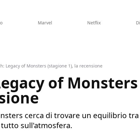
eo
Marvel
Netflix
D
: Legacy of Monsters (stagione 1), la recensione
egacy of Monsters
nsione
ters cerca di trovare un equilibrio tra
 tutto sull'atmosfera.