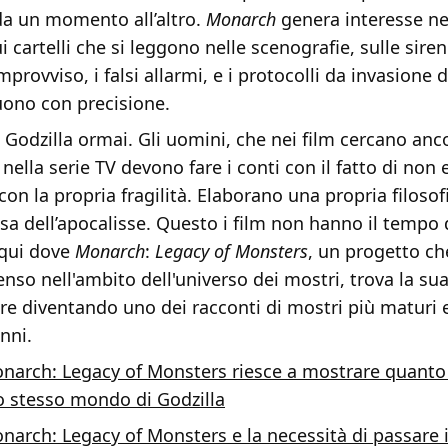
da un momento all’altro.
Monarch
genera interesse ne
i cartelli che si leggono nelle scenografie, sulle sire
provviso, i falsi allarmi, e i protocolli da invasione d
ono con precisione.
 Godzilla ormai. Gli uomini, che nei film cercano anc
nella serie TV devono fare i conti con il fatto di non e
on la propria fragilità. Elaborano una propria filosofi
tesa dell’apocalisse. Questo i film non hanno il tempo 
 qui dove
Monarch
:
Legacy of Monsters
, un progetto ch
nso nell'ambito dell'universo dei mostri, trova la su
re diventando uno dei racconti di mostri più maturi 
nni.
narch: Legacy of Monsters riesce a mostrare quanto è
lo stesso mondo di Godzilla
narch: Legacy of Monsters e la necessità di passare 