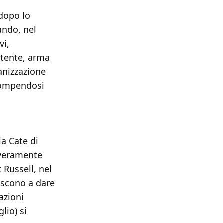
 dopo lo
ando, nel
vi,
otente, arma
anizzazione
rrompendosi
a Cate di
 veramente
 Russell, nel
iescono a dare
azioni
lio) si