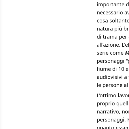
importante de
necessario av
cosa soltanto
natura più br
di trama per 
all’azione. L'
serie come
M
personaggi "p
fiume di 10 e
audiovisivi a
le persone al
L’ottimo lavo
proprio quell
narrativo, no
personaggi. H
quanto essenz