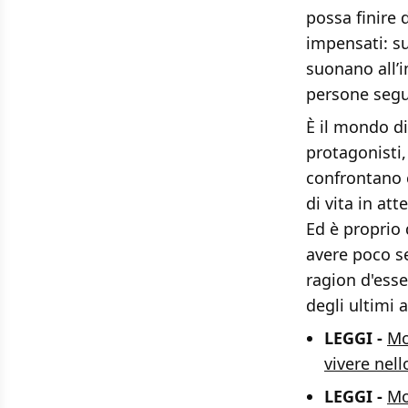
possa finire 
impensati: su
suonano all’im
persone segu
È il mondo di
protagonisti, 
confrontano c
di vita in at
Ed è proprio
avere poco se
ragion d'esse
degli ultimi a
LEGGI -
Mo
vivere nel
LEGGI -
Mo