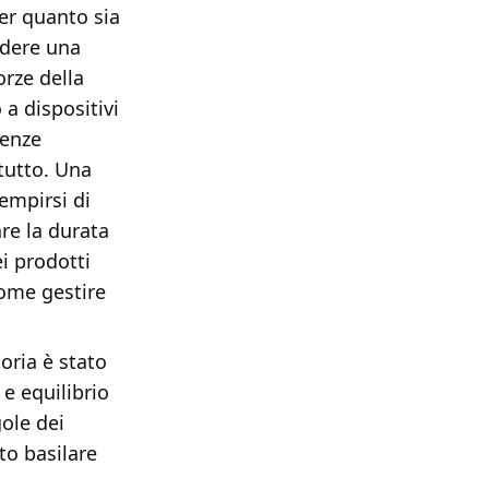
Per quanto sia
edere una
rze della
 a dispositivi
uenze
 tutto. Una
empirsi di
are la durata
i prodotti
come gestire
toria è stato
 e equilibrio
ole dei
to basilare