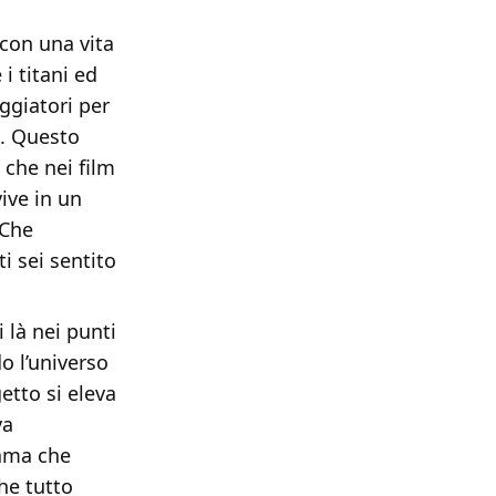
 con una vita
i titani ed
eggiatori per
e. Questo
che nei film
ive in un
 Che
i sei sentito
i là nei punti
o l’universo
getto si eleva
va
lama che
he tutto