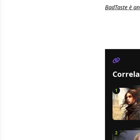
BadTaste è anc
Correla
1
2