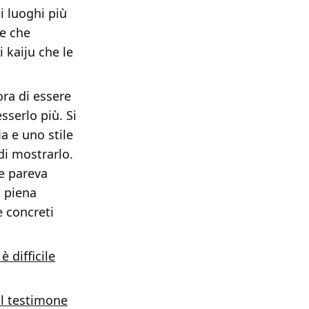
i luoghi più
ne che
i kaiju che le
ora di essere
sserlo più. Si
a e uno stile
di mostrarlo.
e pareva
a piena
e concreti
 difficile
il testimone