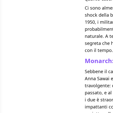
Ci sono alme
shock della b
1950, i milit
probabilment
naturale. A t
segreta che 
con il tempo.
Monarch: 
Sebbene il ca
Anna Sawai e
travolgente: 
passato, e al
i due è strao
impattanti com