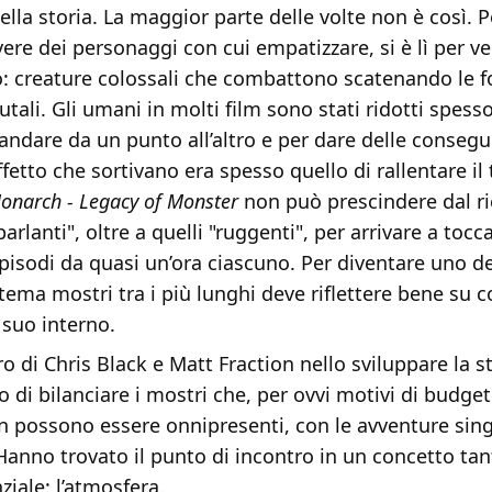
lla storia. La maggior parte delle volte non è così. 
ere dei personaggi con cui empatizzare, si è lì per v
: creature colossali che combattono scatenando le fo
utali. Gli umani in molti film sono stati ridotti spesso
andare da un punto all’altro e per dare delle conseg
effetto che sortivano era spesso quello di rallentare il
onarch - Legacy of Monster
non può prescindere dal ri
arlanti", oltre a quelli "ruggenti", per arrivare a tocc
pisodi da quasi un’ora ciascuno. Per diventare uno de
 tema mostri tra i più lunghi deve riflettere bene su 
 suo interno.
ro di Chris Black e Matt Fraction nello sviluppare la s
o di bilanciare i mostri che, per ovvi motivi di budget
n possono essere onnipresenti, con le avventure sing
anno trovato il punto di incontro in un concetto tan
iale: l’atmosfera.