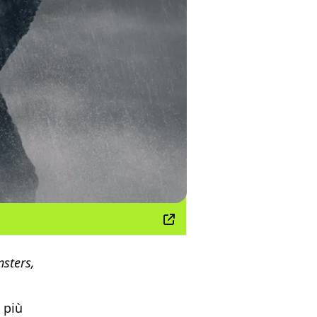
nsters,
 più