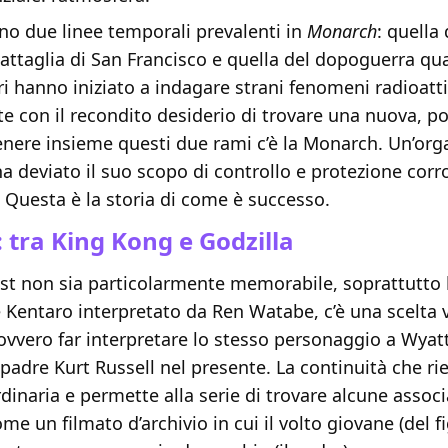
no due linee temporali prevalenti in
Monarch
: quella
attaglia di San Francisco e quella del dopoguerra qu
ari hanno iniziato a indagare strani fenomeni radioatti
e con il recondito desiderio di trovare una nuova, p
enere insieme questi due rami c’è la Monarch. Un’org
ha deviato il suo scopo di controllo e protezione co
 Questa è la storia di come è successo.
tra King Kong e Godzilla
st non sia particolarmente memorabile, soprattutto l
 Kentaro interpretato da Ren Watabe, c’è una scelta
ovvero far interpretare lo stesso personaggio a Wyatt
 padre Kurt Russell nel presente. La continuità che r
rdinaria e permette alla serie di trovare alcune associ
e un filmato d’archivio in cui il volto giovane (del fig