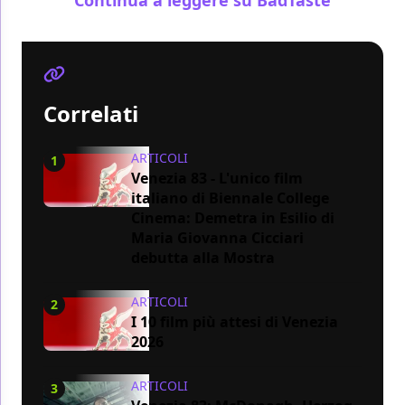
Correlati
ARTICOLI
1
Venezia 83 - L'unico film
italiano di Biennale College
Cinema: Demetra in Esilio di
Maria Giovanna Cicciari
debutta alla Mostra
ARTICOLI
2
I 10 film più attesi di Venezia
2026
ARTICOLI
3