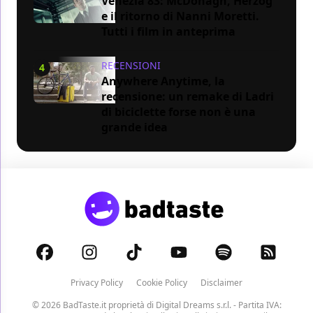
Venezia 83: McDonagh, Herzog
e il ritorno di Nanni Moretti.
Tutti i film in anteprima
RECENSIONI
4
Anywhere Anytime, la
recensione: un remake di Ladri
di biciclette forse non è una
grande idea
Privacy Policy
Cookie Policy
Disclaimer
© 2026 BadTaste.it proprietà di
Digital Dreams s.r.l.
- Partita IVA: