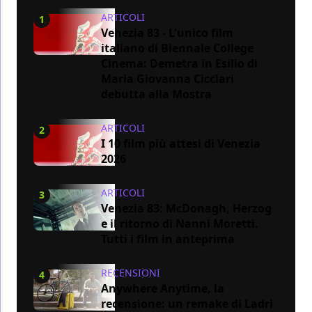
ARTICOLI
1
Venezia 83 - L'unico film
italiano di Biennale College
Cinema: Demetra in Esilio di
Maria Giovanna Cicciari
debutta alla Mostra
ARTICOLI
2
I 10 film più attesi di Venezia
2026
ARTICOLI
3
Venezia 83: McDonagh, Herzog
e il ritorno di Nanni Moretti.
Tutti i film in anteprima
RECENSIONI
4
Anywhere Anytime, la
recensione: un remake di Ladri