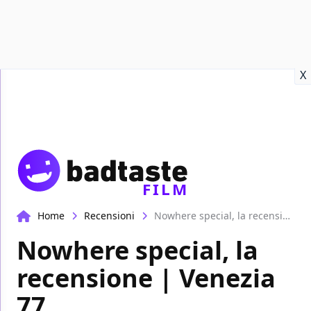
Recensioni
Format video
Marvel
Netflix
Disney+
Prime
X
FILM
Home
Recensioni
Nowhere special, la recensione | Venezia 77
Nowhere special, la
recensione | Venezia
77