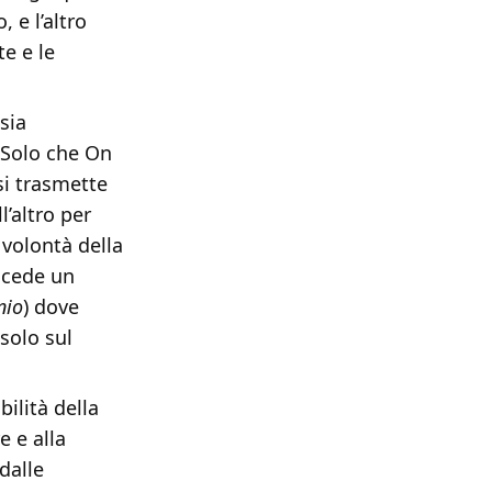
 e l’altro
e e le
sia
. Solo che On
si trasmette
l’altro per
volontà della
ncede un
nio
) dove
solo sul
bilità della
e e alla
dalle