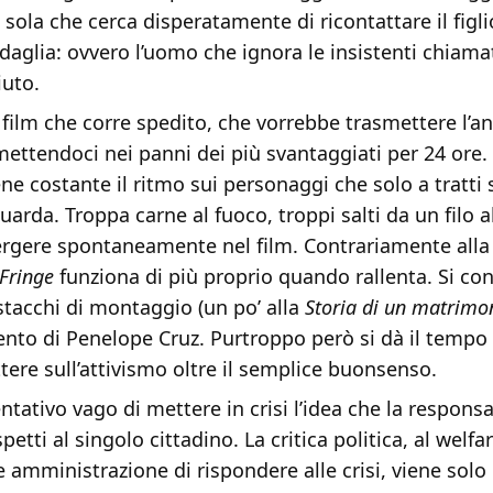
sola che cerca disperatamente di ricontattare il figlio,
daglia: ovvero l’uomo che ignora le insistenti chiamat
iuto.
n film che corre spedito, che vorrebbe trasmettere l’an
mettendoci nei panni dei più svantaggiati per 24 ore
ene costante il ritmo sui personaggi che solo a tratti 
uarda. Troppa carne al fuoco, troppi salti da un filo al
rgere spontaneamente nel film. Contrariamente alla 
Fringe
funziona di più proprio quando rallenta. Si co
 stacchi di montaggio (un po’ alla
Storia di un matrimo
ento di Penelope Cruz. Purtroppo però si dà il tempo 
lettere sull’attivismo oltre il semplice buonsenso.
entativo vago di mettere in crisi l’idea che la responsa
petti al singolo cittadino. La critica politica, al welfar
e amministrazione di rispondere alle crisi, viene solo 