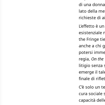
di una donna 
lato della me
richieste di a
L’effetto è u
esistenziale 
the Fringe ti
anche a chi g
potersi imme
regia,
On the 
litigio senza
emerge il tal
finale di rif
C’è solo un t
cura sociale s
capacità dell