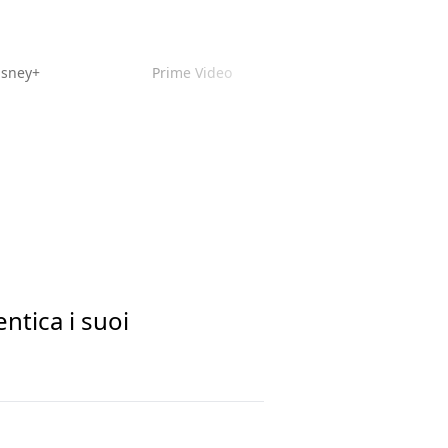
isney+
Prime Video
ntica i suoi