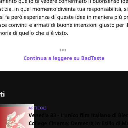
mento quello di vedere confermato il buonsenso idea
stizia, in quel momento diventa tua responsabilità, si
 si fa però esperienza di queste idee in maniera più 
sce convinti e armati di buone intenzioni giusto per i
oria di quello che si è visto.
Continua a leggere su BadTaste
ti
ARTICOLI
Venezia 83 - L'unico film italiano di Bi
College Cinema: Demetra in Esilio di M