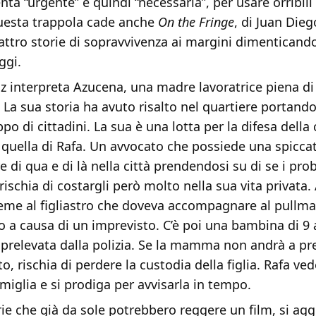
nta “urgente” e quindi “necessaria”, per usare orribili
questa trappola cade anche
On the Fringe
, di Juan Die
ttro storie di sopravvivenza ai margini dimenticando
ggi.
 interpreta Azucena, una madre lavoratrice piena di 
. La sua storia ha avuto risalto nel quartiere portando
po di cittadini. La sua è una lotta per la difesa della 
 quella di Rafa. Un avvocato che possiede una spicca
re di qua e di là nella città prendendosi su di se i pro
rischia di costargli però molto nella sua vita privata. 
ieme al figliastro che doveva accompagnare al pullm
o a causa di un imprevisto. C’è poi una bambina di 9 
 prelevata dalla polizia. Se la mamma non andrà a pr
, rischia di perdere la custodia della figlia. Rafa vede
miglia e si prodiga per avvisarla in tempo.
ie che già da sole potrebbero reggere un film, si ag