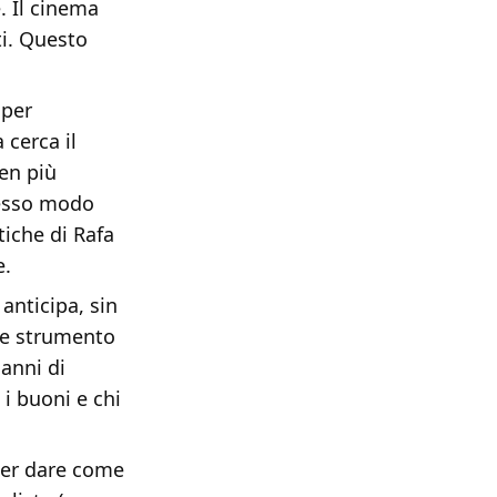
. Il cinema
ti. Questo
 per
 cerca il
en più
stesso modo
tiche di Rafa
e.
 anticipa, sin
ome strumento
anni di
 i buoni e chi
per dare come