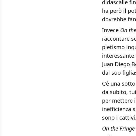
didascalie fi
ha però il p
dovrebbe fare
Invece
On the
raccontare so
pietismo inqu
interessante 
Juan Diego Bo
dal suo figli
C’è una sotto
da subito, t
per mettere i
inefficienza 
sono i cattivi
On the Fringe