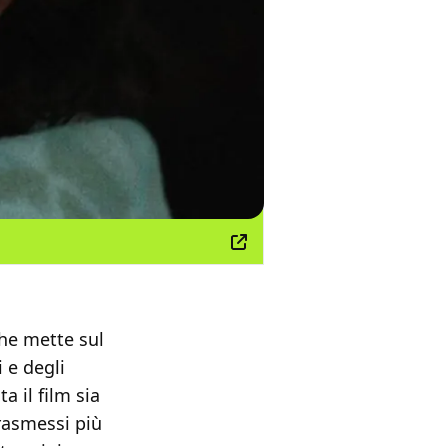
che mette sul
i e degli
 il film sia
trasmessi più