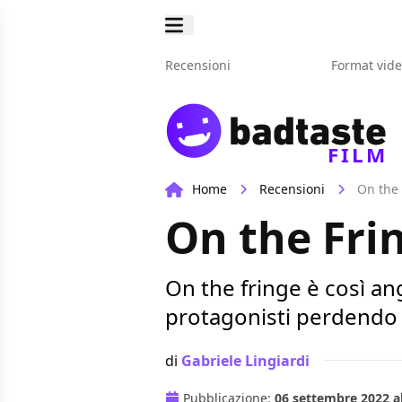
Recensioni
Format vid
FILM
Home
Recensioni
On the 
On the Fri
On the fringe è così an
protagonisti perdendo 
di
Gabriele Lingiardi
Pubblicazione:
06 settembre 2022 al