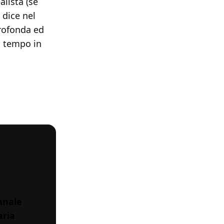
lista (se
 dice nel
profonda ed
l tempo in
ennale
aria