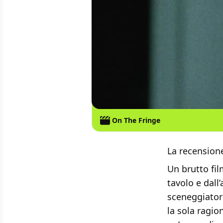
On The Fringe
La recension
Un brutto fil
tavolo e dall
sceneggiatori
la sola ragio