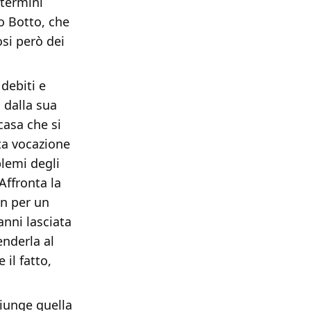
 termini
go Botto, che
si però dei
debiti e
 dalla sua
casa che si
ta vocazione
blemi degli
Affronta la
an per un
anni lasciata
enderla al
 il fatto,
giunge quella