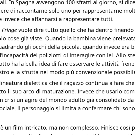
nali. In Spagna avvengono 100 sfratti al giorno, si dice
otere di raccontarne solo uno per rappresentarne mol
 invece che affannarsi a rappresentare tutti.
 Fringe
vuole dire tutto quello che ha dentro finendo
lo cose già viste. Quando la bambina viene prelevata
adrando gli occhi della piccola, quando invece era b
l’incapacità dei poliziotti di interagire con lei. Allo 
tto ha la bella idea di fare osservare le attività frene
astro e la sfrutta nel modo più convenzionale possibil
lineatura dialettica che il ragazzo continua a fare che
utto il suo arco di maturazione. Invece che usarlo c
n crisi un agire del mondo adulto già consolidato da 
sociale, il personaggio si limita a confermare chi sono
.
è un film intricato, ma non complesso. Finisce così 