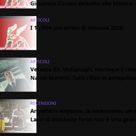
Giovanna Cicciari debutta alla Mostra
ARTICOLI
I 10 film più attesi di Venezia 2026
ARTICOLI
Venezia 83: McDonagh, Herzog e il rito
Nanni Moretti. Tutti i film in anteprim
RECENSIONI
Anywhere Anytime, la recensione: un 
Ladri di biciclette forse non è una gra