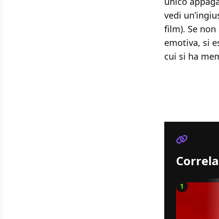
unico appaga
vedi un’ingiu
film). Se non
emotiva, si e
cui si ha mem
Correla
1