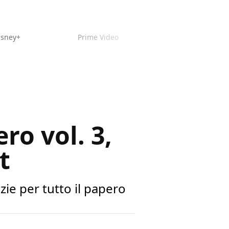
isney+
Prime Video
ro vol. 3,
t
zie per tutto il papero