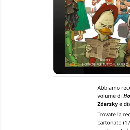
Abbiamo rece
volume di
Ho
Zdarsky
e di
Trovate la re
cartonato (17