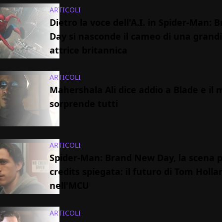
ARTICOLI
Dietro la voce dell'A.I. in Spider-Man:
Day si nasconde il cameo di una grand
attrice britannica
ARTICOLI
Mahershala Ali dice addio a Blade e il 
sorprende tutti
ARTICOLI
Spider-Man: Brand New Day, la scena p
credits spiegata: il futuro di Tom Holla
nell'MCU
ARTICOLI