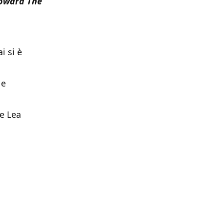
oward The
i si è
 e
ce Lea