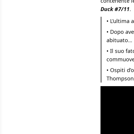
contenente le
Duck #7/11
.
• L’ultima
• Dopo ave
abituato… 
• Il suo fa
commuovere
• Ospiti d’
Thompson