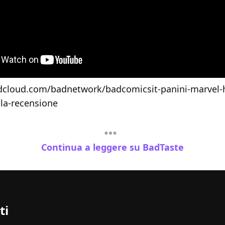
dcloud.com/badnetwork/badcomicsit-panini-marvel-h
-la-recensione
Continua a leggere su BadTaste
ti