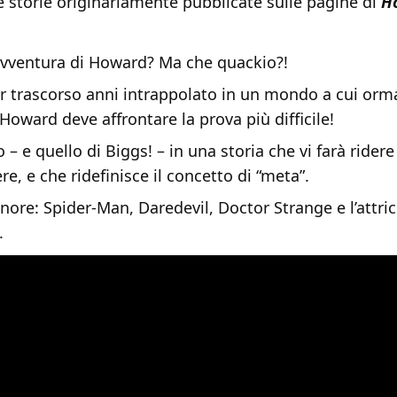
 storie originariamente pubblicate sulle pagine di
H
 avventura di Howard? Ma che quackio?!
r trascorso anni intrappolato in un mondo a cui orma
Howard deve affrontare la prova più difficile!
to – e quello di Biggs! – in una storia che vi farà ridere
, e che ridefinisce il concetto di “meta”.
onore: Spider-Man, Daredevil, Doctor Strange e l’attri
.