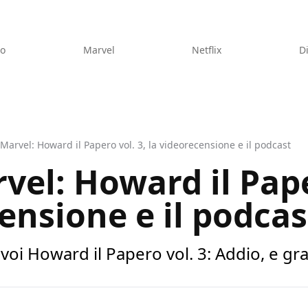
eo
Marvel
Netflix
D
 Marvel: Howard il Papero vol. 3, la videorecensione e il podcast
vel: Howard il Pape
ensione e il podcas
oi Howard il Papero vol. 3: Addio, e gra