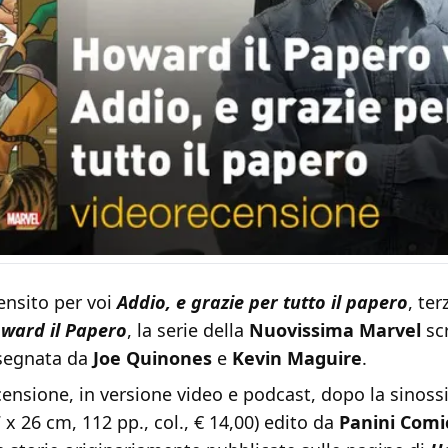
nsito per voi
Addio, e grazie per tutto il papero
, te
ward il Papero
, la serie della
Nuovissima Marvel
scr
segnata da
Joe Quinones
e
Kevin Maguire
.
censione, in versione video e podcast, dopo la sinossi
 x 26 cm, 112 pp., col., € 14,00) edito da
Panini Comi