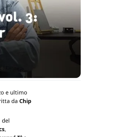
rzo e ultimo
itta da
Chip
 del
cs
,