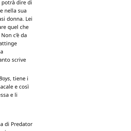
 potrà dire di
e nella sua
asi donna. Lei
are quel che
. Non c’è da
 attinge
ia
anto scrive
Boys
, tiene i
acale e così
ssa e li
ga di Predator