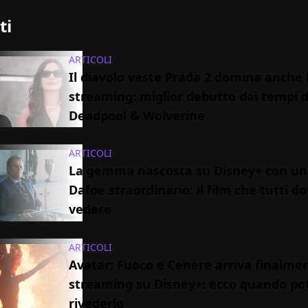
ti
ARTICOLI
Il diavolo veste Prada 2 domina anche 
streaming: miglior debutto dai tempi d
Deadpool & Wolverine
ARTICOLI
La gemma nascosta su Disney+ con un
Dafoe straordinario: il film che tutti 
vedere
ARTICOLI
Avatar: Fuoco e Cenere arriva finalmen
streaming su Disney+: ecco quando pot
rivederlo