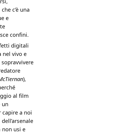
rsi,
 che c’è una
ue e
te
sce confini.
tti digitali
 nel vivo e
i sopravvivere
redatore
McTiernan
),
perché
gio al film
e un
 capire a noi
dell’arsenale
m non usi e