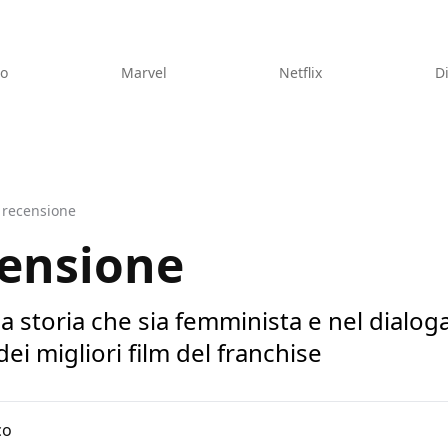
eo
Marvel
Netflix
D
a recensione
censione
a storia che sia femminista e nel dialog
dei migliori film del franchise
co