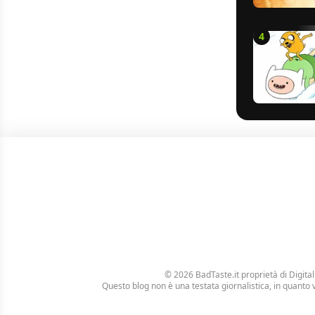
4
© 2026 BadTaste.it proprietà di
Digital
Questo blog non è una testata giornalistica, in quanto 