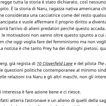
 regge tutta la storia è stato dichiarato, così nessuno
pito. È la storia di Naru, ragazza nativa americana ch
ne considerata una cacciatrice come del resto qualsi
ancipata e vuole affermare il proprio diritto a divent
vorrà l’arrivo di alieni predatori perché questo accada
ni, le motivazioni non vanno oltre questo spunto a cui
lm che oggi voglia fare del femminismo ma non vogl
a notizia è che tanto Prey ha dei dialoghi pietosi, qu
!
berg
, già regista di
10 Cloverfield Lane
e del pilota
The 
lle questioni politiche contemporanee al minimo sind
lle relazioni tra Naru e gli altri maschi, non gli intere
i interessa è fare azione bene e ci riesce.
fatti atterra l’astronave e un alieno di quelli della sa