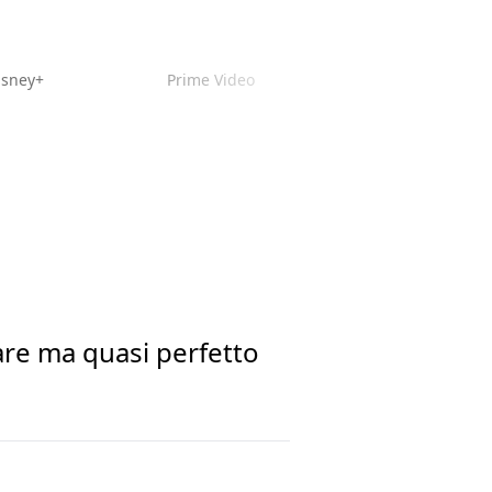
isney+
Prime Video
are ma quasi perfetto