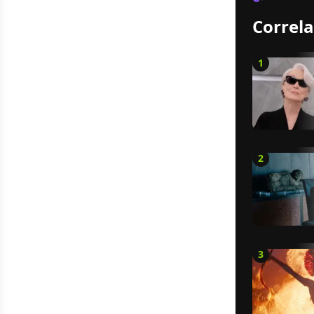
Correla
1
2
3