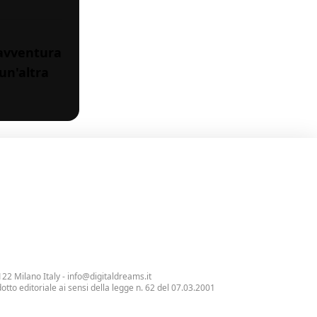
avventura
un'altra
122 Milano Italy -
info@digitaldreams.it
tto editoriale ai sensi della legge n. 62 del 07.03.2001