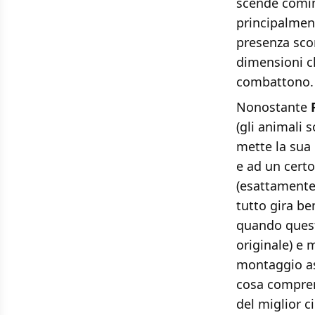
scende cominc
principalment
presenza sco
dimensioni c
combattono. I
Nonostante
(gli animali 
mette la sua 
e ad un cert
(esattamente
tutto gira b
quando quest
originale) e 
montaggio asc
cosa compren
del miglior c