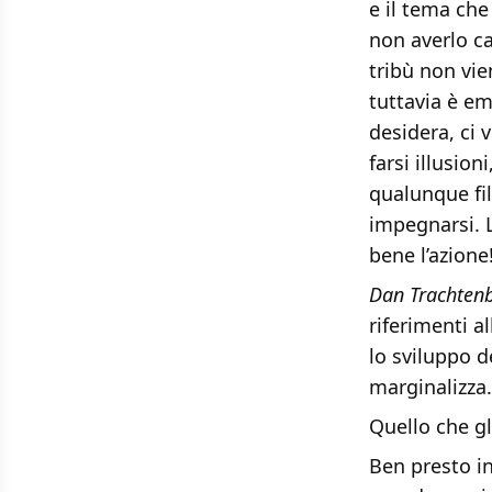
e il tema che
non averlo ca
tribù non vie
tuttavia è em
desidera, ci 
farsi illusio
qualunque fi
impegnarsi. L
bene l’azione
Dan Trachten
riferimenti a
lo sviluppo de
marginalizza.
Quello che gl
Ben presto in