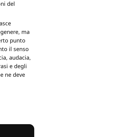
ni del
asce
togenere, ma
erto punto
nto il senso
cia, audacia,
asi e degli
ce ne deve