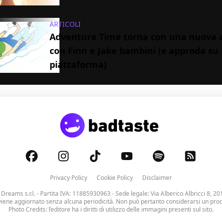
ARTICOLI
Adventure Time torna con una nuova 
con Finn e Jake bambini (e approda su 
piattaforma)
Privacy Policy
Cookie Policy
Disclaimer
 Dreams s.r.l.
- Partita IVA: 11885930963 - Sede legale: Via Alberico Albricci 8, 20
viene aggiornato senza alcuna periodicità. Non può pertanto considerarsi un prodo
Photo Credits: l’editore ha i diritti di utilizzo delle immagini presenti sul sito.