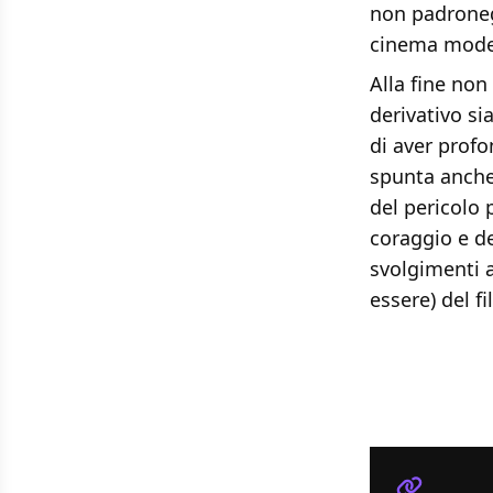
non padroneg
cinema mode
Alla fine no
derivativo si
di aver prof
spunta anch
del pericolo 
coraggio e de
svolgimenti a
essere) del f