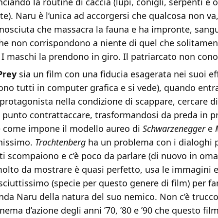
iando la routine di caccia (lupi, conigli, serpenti e o
e). Naru è l’unica ad accorgersi che qualcosa non va,
nosciuta che massacra la fauna e ha impronte, sang
he non corrispondono a niente di quel che solitamen
 maschi la prendono in giro. Il patriarcato non cono
Prey
sia un film con una fiducia esagerata nei suoi effe
sono tutti in computer grafica e si vede), quando entra
protagonista nella condizione di scappare, cercare d
o punto contrattaccare, trasformandosi da preda in p
 come impone il modello aureo di
Schwarzenegger
e
enissimo.
Trachtenberg
ha un problema con i dialoghi 
i scompaiono e c’è poco da parlare (di nuovo in omag
molto da mostrare è quasi perfetto, usa le immagini 
iuttissimo (specie per questo genere di film) per far
da Naru della natura del suo nemico. Non c’è trucco 
inema d’azione degli anni ’70, ’80 e ’90 che questo fil