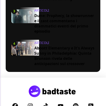
ARTICOLI
3
Dune: Prophecy, la showrunner
e il cast commentano i
drammatici eventi del primo
episodio
ARTICOLI
4
Abbott Elementary e It's Always
Sunny in Philadelphia: Quinta
Brunson rivela delle
anticipazioni sul crossover