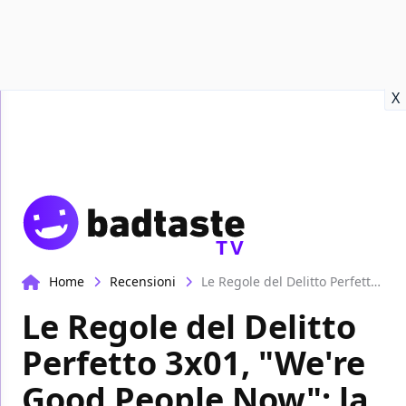
Recensioni
Format video
Marvel
Netflix
Disney+
Prime
X
TV
Home
Recensioni
Le Regole del Delitto Perfetto 3x01, "We're Good People Now": la recensione
Le Regole del Delitto
Perfetto 3x01, "We're
Good People Now": la