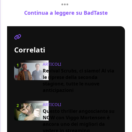
Continua a leggere su BadTaste
Correlati
ARTICOLI
1
Revival Scrubs, ci siamo! Al via
le riprese della seconda
stagione, tutte le nuove
anticipazioni
ARTICOLI
2
Questo thriller angosciante su
NOW con Viggo Mortensen è
ancora uno dei migliori da
vedere in streaming