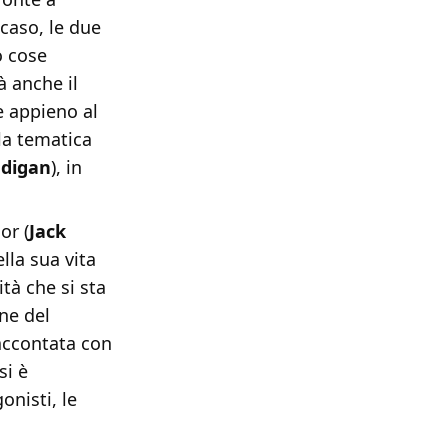
 caso, le due
o cose
à anche il
e appieno al
la tematica
digan
), in
or (
Jack
lla sua vita
tà che si sta
ne del
raccontata con
si è
onisti, le