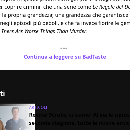
 coprire crimini, che una serie come
Le Regole del De
a la propria grandezza; una grandezza che garantisce 
egli episodi più deboli, e che fa invece fiorire le ge
o
There Are Worse Things Than Murder
.
Continua a leggere su BadTaste
ti
ARTICOLI
Revival Scrubs, ci siamo! Al via le ripres
seconda stagione, tutte le nuove antic