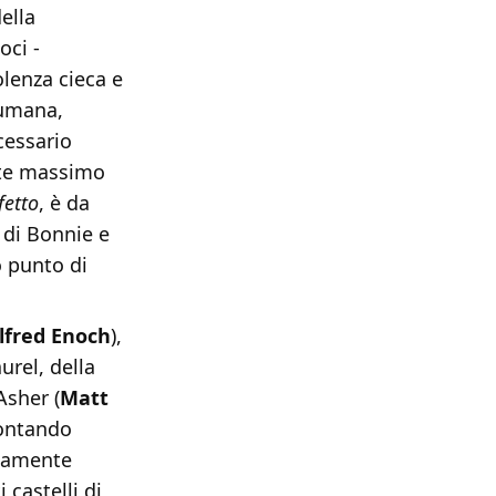
ella
oci -
olenza cieca e
 umana,
cessario
mite massimo
fetto
, è da
 di Bonnie e
o punto di
lfred Enoch
),
urel, della
 Asher (
Matt
rontando
emamente
 castelli di