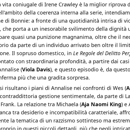
a vita coniugale di Irene Crawley è la miglior riprova d
nell'ambito della coerenza interna alla serie, intendiam
ne di Bonnie: a fronte di una quotidianità intrisa di vi
a, che porta a un inesorabile svilimento della dignità
ppare quasi una punizione magnanima, oltre che il ne
orio da parte di un individuo arrivato ben oltre il li
ione. Il sopruso domestico, in
Le Regole del Delitto Per
tato con straordinaria profondità, a partire dai casi
Annalise (
Viola Davis
), e questo episodio è, da quest
nferma più che una gradita sorpresa.
 risultano i piani di Annalise nei confronti di Wes (
A
contraddittoria gestione sentimentale, da parte di La
Frank. La relazione tra Michaela (
Aja Naomi King
) e
ranca tra desiderio e incompatibilità caratteriale, aff
nte la tematica di un razzismo sottinteso ma estr
proprio in questi piccoli dettagli, più che negli intricati