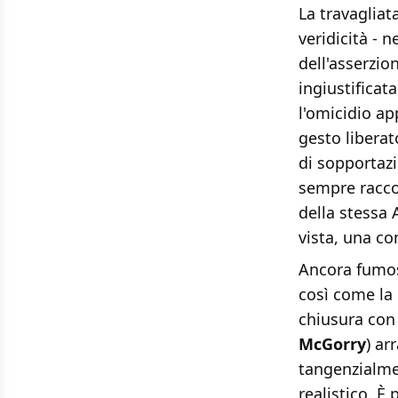
La travagliat
veridicità - 
dell'asserzio
ingiustificat
l'omicidio a
gesto liberat
di sopportaz
sempre raccon
della stessa 
vista, una co
Ancora fumosi
così come la 
chiusura con 
McGorry
) ar
tangenzialme
realistico. È 