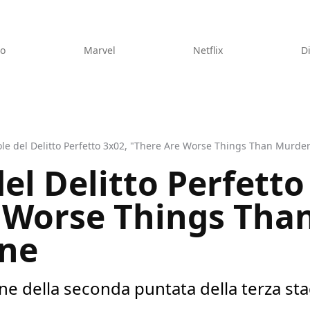
eo
Marvel
Netflix
D
le del Delitto Perfetto 3x02, "There Are Worse Things Than Murder
el Delitto Perfetto
 Worse Things Tha
one
ne della seconda puntata della terza st