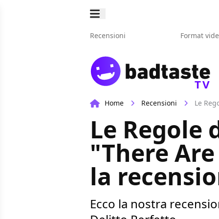
Recensioni
Format vid
TV
Home
Recensioni
Le Rego
Le Regole d
"There Are
la recensi
Ecco la nostra recensio