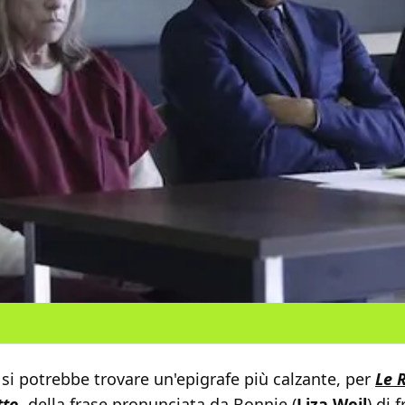
 si potrebbe trovare un'epigrafe più calzante, per
Le 
tto
, della frase pronunciata da Bonnie (
Liza Weil
) di 