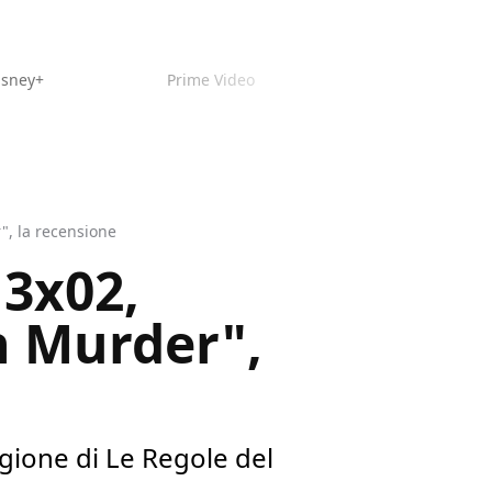
isney+
Prime Video
", la recensione
 3x02,
n Murder",
agione di Le Regole del