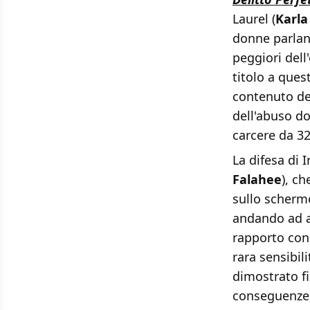
Laurel (
Karla
donne parlano
peggiori dell
titolo a ques
contenuto del
dell'abuso do
carcere da 32
La difesa di 
Falahee
), c
sullo schermo
andando ad a
rapporto con 
rara sensibil
dimostrato fi
conseguenze d