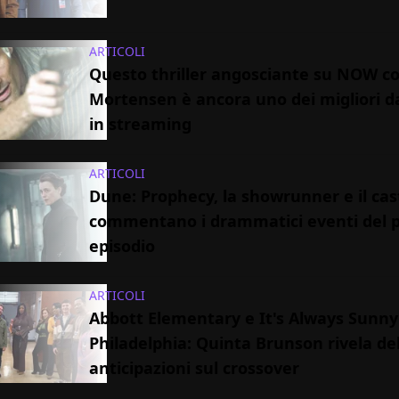
ARTICOLI
Questo thriller angosciante su NOW c
Mortensen è ancora uno dei migliori d
in streaming
ARTICOLI
Dune: Prophecy, la showrunner e il cas
commentano i drammatici eventi del 
episodio
ARTICOLI
Abbott Elementary e It's Always Sunny
Philadelphia: Quinta Brunson rivela de
anticipazioni sul crossover