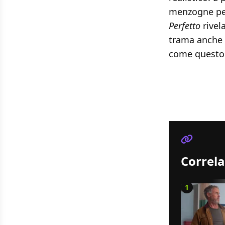
menzogne per
Perfetto
rivel
trama anche n
come quest
Correla
1