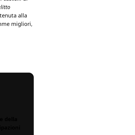
litto
tenuta alla
mme migliori,
e della
ipazioni