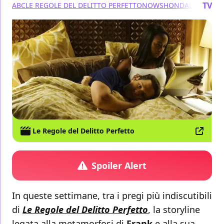
TV
ABC
LE REGOLE DEL DELITTO PERFETTO
NOW
SHONDALAND
Le Regole del Delitto Perfetto
Spoiler Alert
In queste settimane, tra i pregi più indiscutibili
di
Le Regole del Delitto Perfetto
, la storyline
legata alla metamorfosi di
Frank
e alla sua