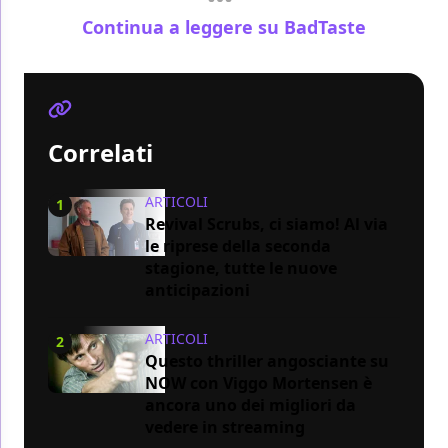
Continua a leggere su BadTaste
Correlati
ARTICOLI
1
Revival Scrubs, ci siamo! Al via
le riprese della seconda
stagione, tutte le nuove
anticipazioni
ARTICOLI
2
Questo thriller angosciante su
NOW con Viggo Mortensen è
ancora uno dei migliori da
vedere in streaming