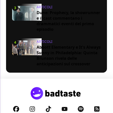
ARTICOLI
3
Dune: Prophecy, la showrunner
e il cast commentano i
drammatici eventi del primo
episodio
ARTICOLI
4
Abbott Elementary e It's Always
Sunny in Philadelphia: Quinta
Brunson rivela delle
anticipazioni sul crossover