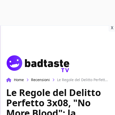
Recensioni
Format video
Marvel
Netflix
Disney+
Prime
X
TV
Home
Recensioni
Le Regole del Delitto Perfetto 3x08, "No More Blood": la recensione
Le Regole del Delitto
Perfetto 3x08, "No
More Blood": la