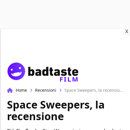
Recensioni
Format video
Marvel
Netflix
Disney+
Prime
X
FILM
Home
Recensioni
Space Sweepers, la recensione
Space Sweepers, la
recensione