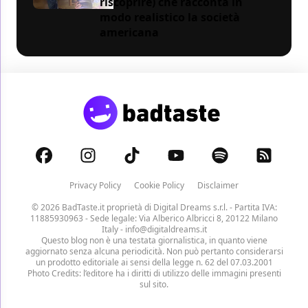
riscoprire) che racconta in
modo realistico la società
americana
Privacy Policy
Cookie Policy
Disclaimer
© 2026 BadTaste.it proprietà di
Digital Dreams s.r.l.
- Partita IVA:
11885930963 - Sede legale: Via Alberico Albricci 8, 20122 Milano
Italy -
info@digitaldreams.it
Questo blog non è una testata giornalistica, in quanto viene
aggiornato senza alcuna periodicità. Non può pertanto considerarsi
un prodotto editoriale ai sensi della legge n. 62 del 07.03.2001
Photo Credits: l’editore ha i diritti di utilizzo delle immagini presenti
sul sito.