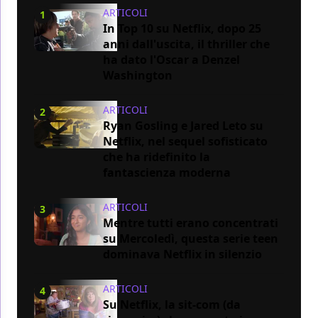
ARTICOLI
1
In Top 10 su Netflix, dopo 25
anni dall'uscita, il thriller che
ha dato l'Oscar a Denzel
Washington
ARTICOLI
2
Ryan Gosling e Jared Leto su
Netflix, nel sequel sofisticato
che ha ridefinito la
fantascienza moderna
ARTICOLI
3
Mentre tutti erano concentrati
su Mercoledì, questa serie teen
dominava Netflix in silenzio
ARTICOLI
4
Su Netflix, la sit-com (da