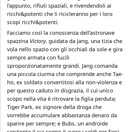
l’appunto, rifiuti spaziali, e rivendendoli ai
ricchi&potenti che li ricicleranno per i loro
scopi ricchi&potenti.
Facciamo così la conoscenza dell’astronave
spazzina
Victory
, guidata da Jang, una tizia che
vola nello spazio con gli occhiali da sole e gira
sempre armata con fucili
sproporzionatamente grandi. Jang comanda
una piccola ciurma che comprende anche Tae-
ho, ex soldato convertitosi alla non-violenza e
per questo caduto in disgrazia, il cui unico
scopo nella vita è ritrovare la figlia perduta;
Tiger Park, ex signore della droga che
vorrebbe accumulare abbastanza denaro da
sparire per sempre; e Bubs, un androide
senziente il cui sogno è avere i soldi per farsi