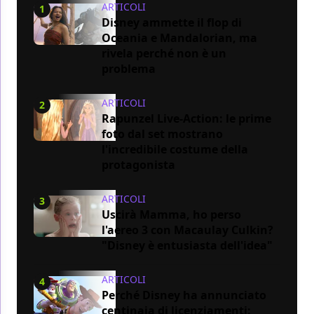
ARTICOLI
1
Disney ammette il flop di
Oceania e Mandalorian, ma
rivela perché non è un
problema
ARTICOLI
2
Rapunzel Live-Action: le prime
foto dal set mostrano
l'incredibile costume della
protagonista
ARTICOLI
3
Uscirà Mamma, ho perso
l'aereo 3 con Macaulay Culkin?
"Disney è entusiasta dell'idea"
ARTICOLI
4
Perché Disney ha annunciato
centinaia di licenziamenti: