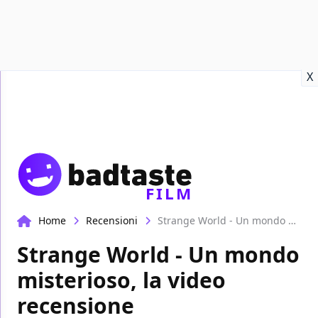
Recensioni
Format video
Marvel
Netflix
Disney+
Prime
X
FILM
Home
Recensioni
Strange World - Un mondo misterioso, la video recensione
Strange World - Un mondo
misterioso, la video
recensione