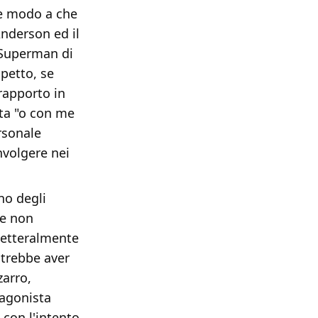
he modo a che
Anderson ed il
 Superman di
petto, se
rapporto in
sta "o con me
rsonale
nvolgere nei
no degli
he non
letteralmente
otrebbe aver
zarro,
tagonista
 con l'intento