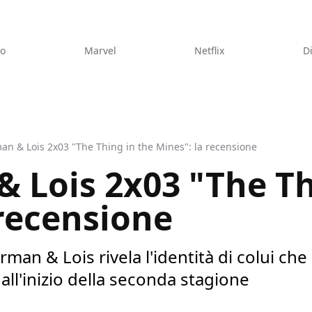
eo
Marvel
Netflix
D
n & Lois 2x03 "The Thing in the Mines": la recensione
 Lois 2x03 "The Th
 recensione
man & Lois rivela l'identità di colui che
ll'inizio della seconda stagione