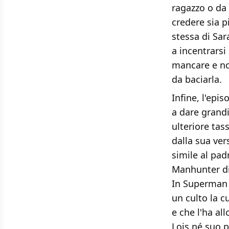
ragazzo o da
credere sia p
stessa di Sar
a incentrarsi
mancare e non
da baciarla.
Infine, l'epi
a dare grandi
ulteriore tass
dalla sua ver
simile al pad
Manhunter dim
In Superman &
un culto la c
e che l'ha al
Lois né suo p