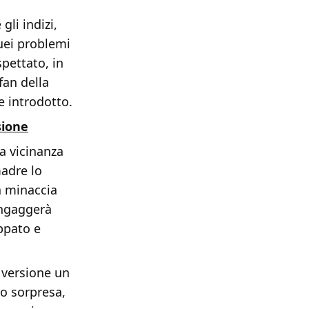
li indizi,
uei problemi
pettato, in
fan della
e introdotto.
sione
la vicinanza
madre lo
a minaccia
 ingaggerà
ppato e
a versione un
to sorpresa,