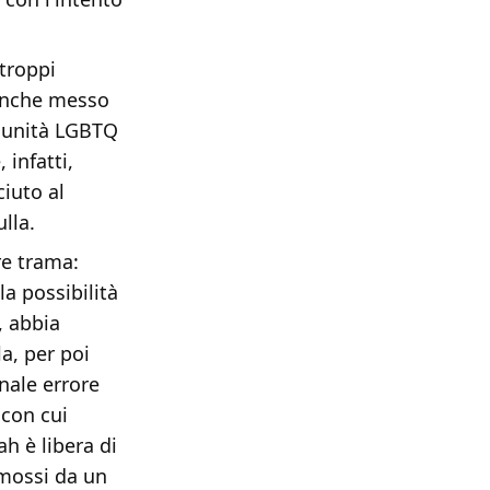
troppi
 anche messo
omunità LGBTQ
 infatti,
iuto al
lla.
re trama:
la possibilità
, abbia
a, per poi
nale errore
 con cui
h è libera di
 mossi da un