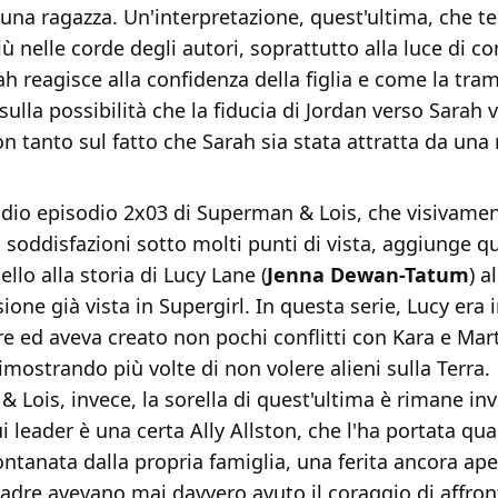
 una ragazza. Un'interpretazione, quest'ultima, che 
iù nelle corde degli autori, soprattutto alla luce di 
ah reagisce alla confidenza della figlia e come la tra
 sulla possibilità che la fiducia di Jordan verso Sarah
 tanto sul fatto che Sarah sia stata attratta da una
sodio episodio 2x03 di Superman & Lois, che visivame
 soddisfazioni sotto molti punti di vista, aggiunge q
ello alla storia di Lucy Lane (
Jenna Dewan-Tatum
) a
sione già vista in Supergirl. In questa serie, Lucy era 
re ed aveva creato non pochi conflitti con Kara e Mar
ostrando più volte di non volere alieni sulla Terra.
 Lois, invece, la sorella di quest'ultima è rimane inv
ui leader è una certa Ally Allston, che l'ha portata quas
lontanata dalla propria famiglia, una ferita ancora ap
adre avevano mai davvero avuto il coraggio di affron