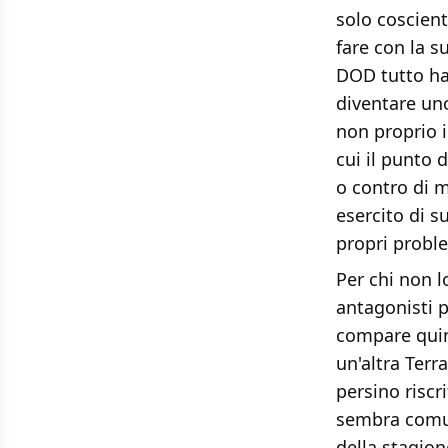
solo coscient
fare con la s
DOD tutto ha
diventare uno
non proprio i
cui il punto 
o contro di m
esercito di s
propri proble
Per chi non l
antagonisti p
compare quind
un'altra Terr
persino riscr
sembra comun
della stagion