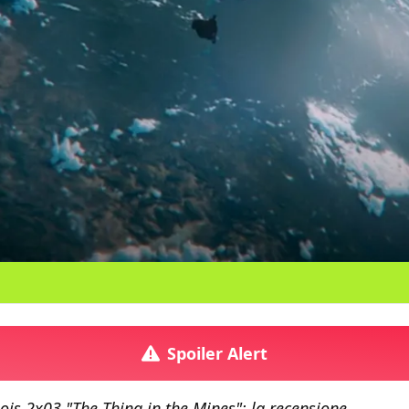
Spoiler Alert
is 2x03 "The Thing in the Mines": la recensione