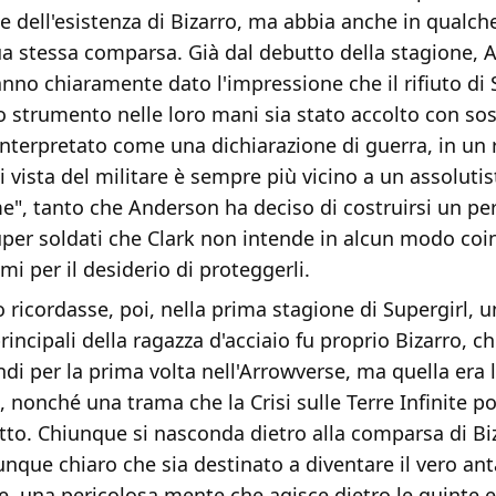
e dell'esistenza di Bizarro, ma abbia anche in qualc
ua stessa comparsa. Già dal debutto della stagione, 
nno chiaramente dato l'impressione che il rifiuto di
 strumento nelle loro mani sia stato accolto con sos
nterpretato come una dichiarazione di guerra, in un 
di vista del militare è sempre più vicino a un assoluti
e", tanto che Anderson ha deciso di costruirsi un pe
uper soldati che Clark non intende in alcun modo coi
mi per il desiderio di proteggerli.
o ricordasse, poi, nella prima stagione di Supergirl, u
rincipali della ragazza d'acciaio fu proprio Bizarro, c
i per la prima volta nell'Arrowverse, ma quella era 
a, nonché una trama che la Crisi sulle Terre Infinite p
itto. Chiunque si nasconda dietro alla comparsa di Bi
que chiaro che sia destinato a diventare il vero an
e, una pericolosa mente che agisce dietro le quinte e