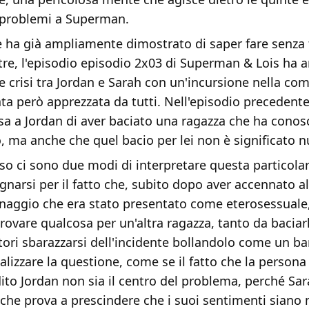
i problemi a Superman.
e ha già ampliamente dimostrato di saper fare senza 
tre, l'episodio episodio 2x03 di Superman & Lois ha
ve crisi tra Jordan e Sarah con un'incursione nella c
ta però apprezzata da tutti. Nell'episodio precedente,
a a Jordan di aver baciato una ragazza che ha conosc
 ma anche che quel bacio per lei non è significato nu
so ci sono due modi di interpretare questa particola
ignarsi per il fatto che, subito dopo aver accennato al
naggio che era stato presentato come eterosessuale
rovare qualcosa per un'altra ragazza, tanto da baciarl
tori sbarazzarsi dell'incidente bollandolo come un ba
izzare la questione, come se il fatto che la persona
ito Jordan non sia il centro del problema, perché Sara
 che prova a prescindere che i suoi sentimenti siano