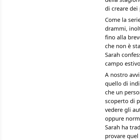
di creare de
Come la seri
drammi, inol
fino alla bre
che non è sta
Sarah confess
campo estivo,
A nostro avvi
quello di ind
che un perso
scoperto di p
vedere gli au
oppure normal
Sarah ha trad
provare quel