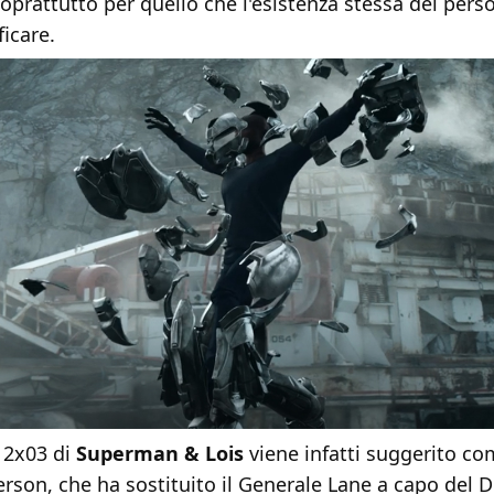
oprattutto per quello che l'esistenza stessa del per
icare.
o 2x03 di
Superman & Lois
viene infatti suggerito co
rson, che ha sostituito il Generale Lane a capo del 