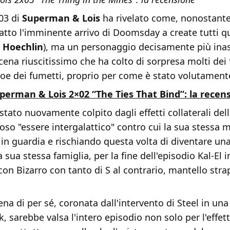
03 di
Superman & Lois
ha rivelato come, nonostante g
atto l'imminente arrivo di Doomsday a create tutti q
r Hoechlin
), ma un personaggio decisamente più inas
cena riuscitissimo che ha colto di sorpresa molti dei 
eroe dei fumetti, proprio per come è stato volutament
perman & Lois 2×02 “The Ties That Bind”: la recen
tato nuovamente colpito dagli effetti collaterali del
ioso "essere intergalattico" contro cui la sua stessa 
in guardia e rischiando questa volta di diventare un
a sua stessa famiglia, per la fine dell'episodio Kal-El
on Bizarro con tanto di S al contrario, mantello stra
ena di per sé, coronata dall'intervento di Steel in un
k, sarebbe valsa l'intero episodio non solo per l'effet