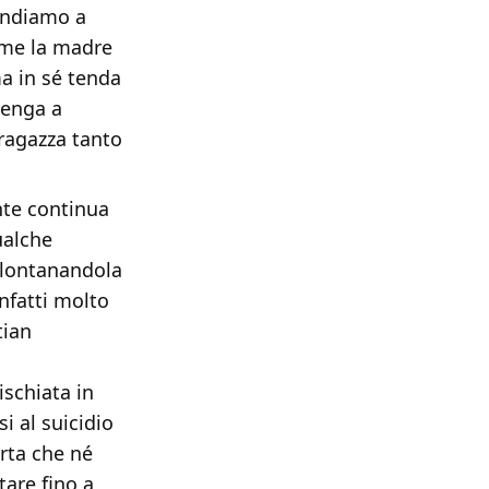
tendiamo a
come la madre
ma in sé tenda
 venga a
 ragazza tanto
nte continua
ualche
llontanandola
infatti molto
tian
ischiata in
i al suicidio
erta che né
tare fino a