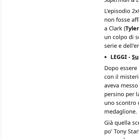
L'episodio 2x
non fosse aff
a Clark (
Tyle
un colpo di s
serie e dell'
LEGGI -
Su
Dopo essere s
con il mister
aveva messo 
persino per l
uno scontro c
medaglione.
Già quella sc
po' Tony Star