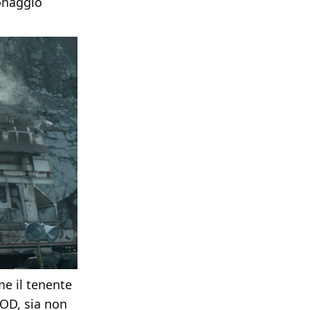
sonaggio
me il tenente
DOD, sia non