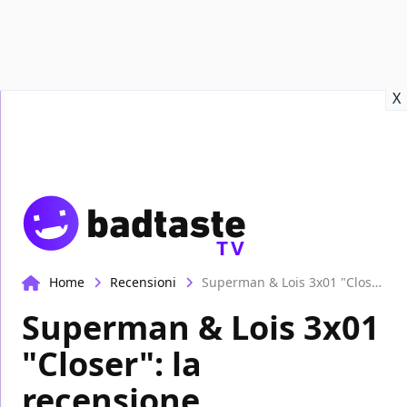
Recensioni
Format video
Marvel
Netflix
Disney+
Prime
X
TV
Home
Recensioni
Superman & Lois 3x01 "Closer": la recensione
Superman & Lois 3x01
"Closer": la
recensione