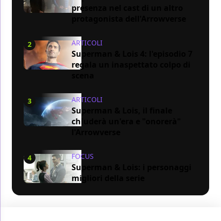
presenza nel cast di un altro
protagonista dell'Arrowverse
ARTICOLI
2
Superman & Lois 4: l'episodio 7
regala un inaspettato colpo di
scena
ARTICOLI
3
Superman & Lois, il finale
chiuderà un'era e "onorerà"
l'Arrowverse
FOCUS
4
Superman & Lois: i personaggi
migliori della serie